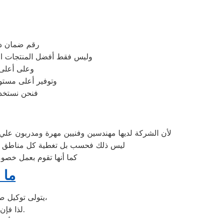
رقم ضمان داي
وليس فقط أفضل المنتجات الأ
وعلى أعلى 
وتوفير أعلى مستوي
فنحن نستخدم
لأن الشركة لديها مهندسين وفنيين مهرة ومدربون علي 
ليس ذلك فحسب بل تغطية كل مناطق بنها 
كما أنها تقوم بعمل خصوم
ما 
يتولى توكيل صيانة دايو خدمة تصليح جميع أعطال أجهزة دايو من تكييفات وغسالات وديب فريزرات،
عليها بأعلى جودة ممكنة.
لذا فإ