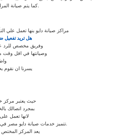
كما يتم صيانة المراوح والكمبريسور لضمان أداء مثالي للتكييف، مع ضمان استمرار عمل الجهاز لفترة أطول.
مراكز صيانة دايو بنها تعمل علي 
هل تريد تفعيل ض
وفريق مخصص للرد علي كافة اسئلتكم علي مدار
وصيانتها في اقل وقت مم
واط
يسرنا ان نقوم ب
حيث يعتبر مركز خد
بمجرد اتصالك بال
لانها تعمل على
تتميز خدمات صيانة دايو مصر في مصر بالاحترافية والجودة العالية، حيث يمكن للعملاء الوثوق بأن أجهزتهم في أيدي ذوي الخبرة والكفاءة.
يعد المركز المختص 