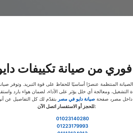
وري من صيانة تكييفات دايو 
لصيانة المنتظمة عنصرًا أساسيًا للحفاظ على قوة التبريد. وتوفر صيانة
ة داخل مصر
،
صفحة
صيانة دايو في مصر
:
للحجز أو الاستفسار اتصل الآن
01023140280
01223179993