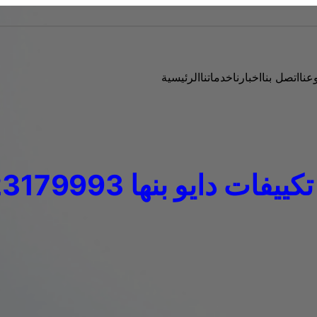
عنا
اتصل بنا
اخبارنا
خدماتنا
الرئيسية
يفات دايو بنها 01223179993