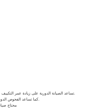
تساعد الصيانة الدورية على زيادة عمر التكييف والحفاظ على أدائه لفترة أطول. من خلال الصيانة المنتظمة، يتم تحسين كفاءة استهلاك الكهرباء وتقليل فواتير الطاقة.
كما تساعد الفحوص الدورية على اكتشاف الأعطال البسيطة قبل تطورها إلى مشاكل كبيرة قد تتطلب إصلاحات مكلفة.
محتاج صيان