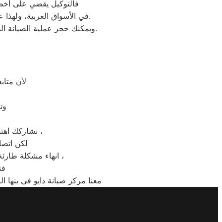
فالتوكيل يقضي على أخطر 
عند مواجهة أي مشكلة في أجهزتك ليقدم لك الصيانة المتكافئة.
في الأسواق العربية، ولهذا 
وسيتم تقديمها لك في غضون 24 ساعة فقط.
ويمكنك حجز عملية الصيانة 
لأن متاب
وت
نشاركك اهتمامك ونقدر مدى الارتباك فى حالة حدوث خلل او عطل فى ايا من اجهزتنا المنزلية ،
لكن اتصا
انهاء مشكلة طارئة او عطل بسيط هو امر نقدره تمام ونقدم لك الحلول الممكنة والمساعدة قدر المستطاع ،
فن
معنا مركز صيانة دايو في بنها ا