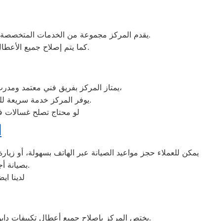
يقدم المركز مجموعة من الخدمات المتخصصة تشمل تنظيف وصيانة الفلاتر لضمان هواء صحي وتبريد أفضل، وفحص مستوى غاز التبريد وإعادة الشحن عند الحاجة.
كما يتم إصلاح جميع الأعطال الكهربائية والميكانيكية باستخدام قطع غيار أصلية، مما يضمن عمل التكييف بكفاءة ودوام طويل.
يمتاز المركز بفريق فني معتمد ومدرب على أحدث تقنيات صيانة تكييفات دايو، ويستخدم قطع غيار أصلية لضمان جودة الإصلاح. بالإضافة إلى ذلك،
يوفر المركز خدمة سريعة للطوارئ مع ضمان على جميع أعمال الصيانة، مما يمنح العملاء راحة البال والثقة في جودة الخدمة.
لو محتاج تصلح غسالات في
ا
يمكن للعملاء حجز مواعيد الصيانة عبر الهاتف بسهولة، أو زيارة
بصيانة أجهزة دايو، لضمان حصول كل عميل على الخدمة المناسبة في الوقت المناسب.
لدينا اي
يختص المركز بإصلاح جميع أعطال تكييفات دايو، سواء كانت مشاكل كهربائية مثل الأعطال في الدائرة أو الكمبريسور، أو تسريبات الغاز التي تؤثر على كفاءة التبريد.