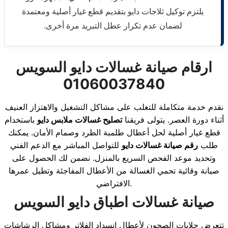
يلتزم توكيل ثلاجات دايو بتقديم قطع غيار أصلية ومعتمدة
لضمان عدم تكرار عطل التبريد مرة أخرى.
ارقام صيانة غسالات دايو السويس
01060037840
نقدم خدمة متكاملة للتغلب على مشاكل التشغيل والاهتزاز العنيف
أثناء دورة العصر. يتولى فريقنا
تصليح غسالات ملابس دايو
باستخدام
قطع غيار أصلية لحل أعطال طلمبة الطرد وصمام الأمان. يمكنك
طلب
رقم صيانة غسالات دايو
للتواصل المباشر مع الدعم الفني
وتحديد موعد الفحص السريع بالمنزل. نضمن لك الحصول على
صيانة وقائية تحمي الغسالة من الأعطال المفاجئة وتطيل عمرها
الافتراضي.
صيانة غسالات اطباق دايو السويس
تتعرض جلايات الصحون لأعطال انسداد الفلاتر ومشاكل الرشاشات