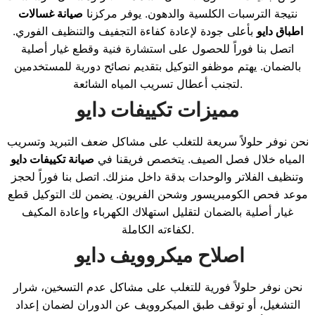
نتيجة الترسبات الكلسية والدهون. يوفر مركزنا
صيانة غسالات
اطباق دايو
بأعلى جودة لإعادة كفاءة التجفيف والتنظيف الفوري.
اتصل بنا فوراً للحصول على استشارة فنية وقطع غيار أصلية
بالضمان. يهتم موظفو التوكيل بتقديم نصائح دورية للمستخدمين
لتجنب أعطال تسريب المياه الشائعة.
مميزات تكييفات دايو
نحن نوفر حلولاً سريعة للتغلب على مشاكل ضعف التبريد وتسريب
المياه خلال فصل الصيف. يتخصص فريقنا في
صيانة تكييفات دايو
وتنظيف الفلاتر والوحدات بدقة داخل منزلك. اتصل بنا فوراً لحجز
موعد فحص الكومبريسور وشحن الفريون. يضمن لك التوكيل قطع
غيار أصلية بالضمان لتقليل استهلاك الكهرباء وإعادة المكيف
لكفاءته الكاملة.
اصلاح ميكروويف دايو
نحن نوفر حلولاً فورية للتغلب على مشاكل عدم التسخين، شرار
التشغيل، أو توقف طبق الميكروويف عن الدوران لضمان إعداد