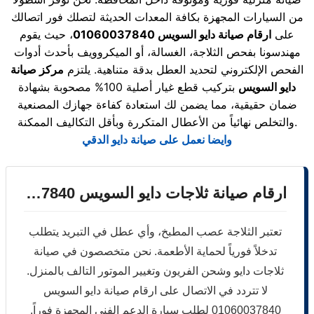
من السيارات المجهزة بكافة المعدات الحديثة لتصلك فور اتصالك
على
ارقام صيانة دايو السويس 01060037840
، حيث يقوم
مهندسونا بفحص الثلاجة، الغسالة، أو الميكروويف بأحدث أدوات
الفحص الإلكتروني لتحديد العطل بدقة متناهية. يلتزم
مركز صيانة
دايو السويس
بتركيب قطع غيار أصلية 100% مصحوبة بشهادة
ضمان حقيقية، مما يضمن لك استعادة كفاءة جهازك المصنعية
والتخلص نهائياً من الأعطال المتكررة وبأقل التكاليف الممكنة.
وايضا نعمل على صيانة دايو الدقي
ارقام صيانة ثلاجات دايو السويس 01060037840
تعتبر الثلاجة عصب المطبخ، وأي عطل في التبريد يتطلب
تدخلاً فورياً لحماية الأطعمة. نحن متخصصون في صيانة
ثلاجات دايو وشحن الفريون وتغيير الموتور التالف بالمنزل.
لا تتردد في الاتصال على ارقام صيانة دايو السويس
01060037840 لطلب سيارة الدعم الفني المجهزة فوراً.