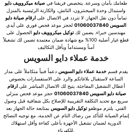
طعامك بأمان وسرعة. يتخصص فريقنا في
صيانة ميكروويف دايو
واستبدال وحدة الميجنترون، التاتش، والكارتة الرئيسية بالمنزل
تماماً دون نقل الجهاز. لا تتردد في الاتصال على
ارقام صيانة دايو
السويس 01060037840
لحجز موعد فحص فوري على أيدي
مهندسين خبراء. يضمن لك
توكيل ميكروويف دايو
الحصول على
قطع غيار أصلية 100% مع شهادة ضمان معتمدة تضمن لك تشغيلاً
آمناً ومستداماً وبأقل التكاليف
خدمة عملاء دايو السويس
يقدم قسم
خدمة عملاء دايو السويس
دعماً فنياً متكاملاً على مدار
الساعة لاستقبال بلاغاتكم والرد على الاستفسارات بخصوص
أعطال التشغيل المفاجئة. يتيح لك الاتصال المباشر على
ارقام
صيانة دايو السويس 01060037840
حجز موعد فحص منزلي
سريع مع تحديد التكلفة التقريبية للإصلاح بكل شفافية قبل وصول
الفني. يلتزم موظفو
توكيل دايو السويس
بمتابعة حالة الجهاز بعد
إتمام الصيانة للتأكد من رضاك التام عن الخدمة، مع توجيه النصائح
الدورية لضمان تشغيل الأجهزة بأعلى كفاءة وأقل استهلاك
للكهرباء.