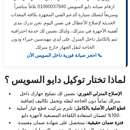
ارقام صيانة دايو السويس 01060037840 بلاغاً مباشراً
وسريعاً لتصلك سيارة الدعم الفني المجهزة بكافة المعدات
الحديثة لإصلاح الأعطال في نفس اليوم. نحن ندرك مدى
أهمية الأجهزة في منزلك، ولذلك نضمن لك خدمة احترافية
تتم بالكامل داخل المنزل على أيدي مهندسين خبراء ودون
الحاجة لنقل الجهاز خارج منزلك.
📞 احجز صيانة فورية داخل السويس الآن
لماذا تختار توكيل دايو السويس ؟
الإصلاح المنزلي الفوري:
نضمن لك تصليح جهازك داخل
منزلك تماماً دون الحاجة لنقله وتحمل تكاليف إضافية.
قطع الغيار الأصلية بالكامل:
نلتزم بتركيب قطع غيار أصلية
100% لضمان استعادة الكفاءة المصنعية لأجهزة دايو.
فترة ضمان حقيقية:
ستحصل على شهادة ضمان معتمدة
ومختومة عقب الصيانة تحميك وتضمن لك زيارات مجانية.