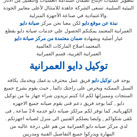
بتطوير عمليات الإنتاج لضمان استدامة العمليات والتقليل من الآثار
البيئية السلبية. تسعى الشركة جاهدة للامتثال لأعلى معايير الجودة
والاعتمادية في صناعة الأجهزة المنزلية.
نبذة عن موقع دايو
لكن معنا نحن مركز
صيانة دايو
العمرانية المعتمد يمكنكم الحصول علي خدمات صيانة دايو بقطع
غيار أصلية وبشهادة
ضمان معتمدة من مركز صيانة دايو
المعتمد.اصلاح الماركات العالمية.
العمرانية الغربية، قسم العمرانية
توكيل دايو العمرانية
يوجد فى
توكيل دايو
فريق عمل محترف يدعمك ويخدمك بكافه
السبل الممكنه ويحرص على راحتك دائما , حيث يقوم بشرح جميع
المنتجات ومميزاتها لكم اذا كنتم تريدون شراء جهاز ما من توكيل
دايو , كما يوجد فريق دعم فنى يقوم صيانه جميع الاجهزه
الكهربائيه, كما توفر لكم مرلكز صيانه دايو خدمه 24 ساعه , فى
تلقى شكواكم , وايضا يصلكم الفنيين الى منزل لصيانه اجهزتكم .
لدي مركز صيانه دايو العمرانية من هم علي درجة عاليه من
المهارة ويدركوا جميع التفاصيل الفنية ومدربين