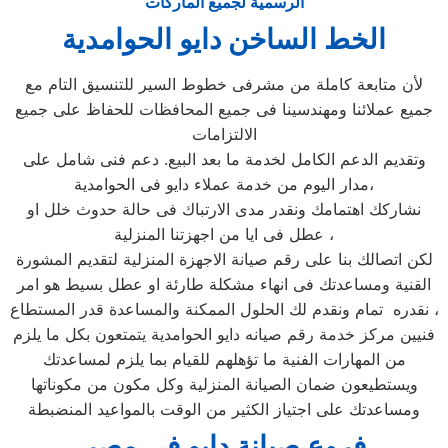
الرسمية لجميع الماركات
الخط الساخن دايو الحوامدية
لأن متابعة كاملة من مشرفى خطوط السير للتنسيق التام مع
جميع عملائنا ومهندسينا فى جميع المحافظات للحفاظ على جميع
الالتزامات
وتقديم الدعم الكامل لخدمة ما بعد البيع. دعم فنى شامل على
مدار اليوم من خدمة عملاء دايو فى الحوامدية،
نشاركك اهتمامك ونقدر مدى الارتباك فى حالة حدوث خلل او
عطل فى ايا من اجهزتنا المنزلية ،
لكن اتصالك بنا على رقم صيانة الاجهزة المنزلية لتقديم المشورة
القنية ومساعدتك فى انهاء مشكلة طارئة او عطل بسيط هو امر
نقدره تمام ونقدم لك الحلول الممكنة والمساعدة قدر المستطاع ،
فنيين مركز خدمة رقم صيانه دايو الحوامدية يتمتعون بكل ما يلزم
من المهارات الفنية ما تؤهلهم للقيام بما يلزم لمساعدتك
ويستطيعون ضمان الصيانة المنزلية وكل مكون من مكوناتها
ومساعدتك على اجتياز الكثير من الوقت بالمواعيد المنضبطة
فروع صيانة دايو في مصر