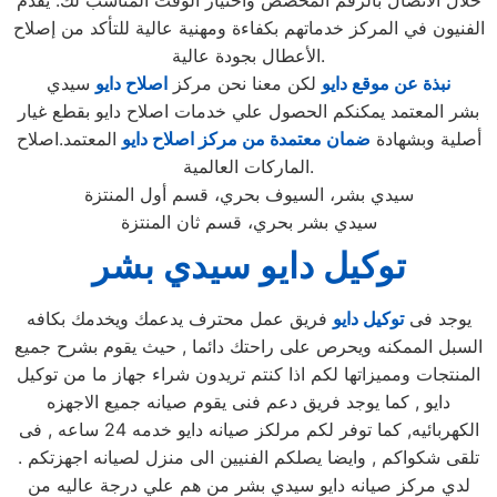
خلال الاتصال بالرقم المخصص واختيار الوقت المناسب لك. يقدم
الفنيون في المركز خدماتهم بكفاءة ومهنية عالية للتأكد من إصلاح
الأعطال بجودة عالية.
نبذة عن موقع دايو
لكن معنا نحن مركز
اصلاح دايو
سيدي
بشر المعتمد يمكنكم الحصول علي خدمات اصلاح دايو بقطع غيار
أصلية وبشهادة
ضمان معتمدة من مركز اصلاح دايو
المعتمد.اصلاح
الماركات العالمية.
سيدي بشر، السيوف بحري، قسم أول المنتزة
سيدي بشر بحري، قسم ثان المنتزة
توكيل دايو سيدي بشر
يوجد فى
توكيل دايو
فريق عمل محترف يدعمك ويخدمك بكافه
السبل الممكنه ويحرص على راحتك دائما , حيث يقوم بشرح جميع
المنتجات ومميزاتها لكم اذا كنتم تريدون شراء جهاز ما من توكيل
دايو , كما يوجد فريق دعم فنى يقوم صيانه جميع الاجهزه
الكهربائيه, كما توفر لكم مرلكز صيانه دايو خدمه 24 ساعه , فى
تلقى شكواكم , وايضا يصلكم الفنيين الى منزل لصيانه اجهزتكم .
لدي مركز صيانه دايو سيدي بشر من هم علي درجة عاليه من