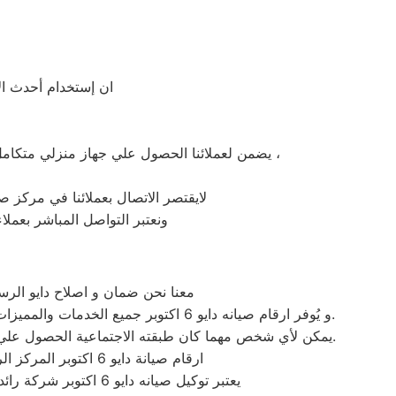
ان إستخدام أحدث الأجهزة وأنظمة 
يضمن لعملائنا الحصول علي جهاز منزلي متكامل يعمل بأعلى مستوى من الكفاءة التي ينتظرها عملائنا ولتعزيز الثقة في مركز صيانة دايو 6 اكتوبر المعتمد ب6 اكتوبر ،
لايقتصر الاتصال بعملائنا في مركز صيانة دايو ب6 اكتوبر اثناء فترة عمل الصيانة نحن نهتم بعملائنا دوما بمت
ونعتبر التواصل المباشر بعملاء صيانة دايو ب6 اكتوبر ربع سنويا وتقديم النصح والمشو
معنا نحن ضمان و اصلاح دايو الرسمي ب6 اكتوبر يمكنكم الحصول علي خدمات الصيانة المنزلية للاجهزة المنزلية داي
و يُوفر ارقام صيانه دايو 6 اكتوبر جميع الخدمات والمميزات التي تُساهم في تحقيق راحة وأمان العملاء من خلال تخفيض أسعار تلك الخدمات والبُعد التام عن التكاليف المالية باهظة الثمن.
يمكن لأي شخص مهما كان طبقته الاجتماعية الحصول علي كافة الخدمات وأعمال التصليح التي يُقدمها توكيل ميكروويف دايو المُدعمة بباقات من الخصومات والعروض التي ليس لها مثيل.
ارقام صيانة دايو 6 اكتوبر المركز الرئيسي لـصيانة دايو فى 6 اكتوبر يقدم مكافة خدمات الصيانة الشاملة لكل عملاء رقم صيانه دايو 6 اكتوبر
يعتبر توكيل صيانه دايو 6 اكتوبر شركة رائدة في مجال صناعة الأجهزة الكهربائية في 6 اكتوبر والشرق والأوسط حيث أن جميع أجهزتها تعمل بكفائه وجودة