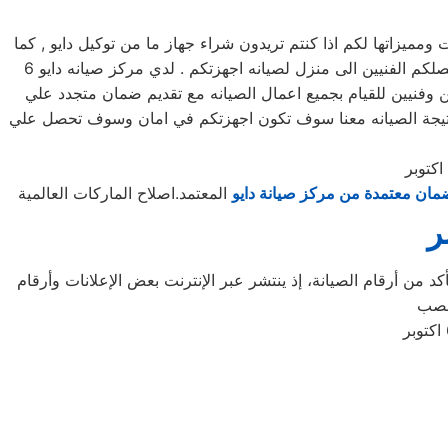
يزاتها لكم اذا كنتم تريدون شراء جهاز ما من توكيل دايو , كما
يوجد فريق دعم فنى يقوم صيانه جميع الاجهزه الكهربائيه, كما توفر لكم مرلكز صيانه دايو خدمه 24 ساعه , فى تلقى شكواكم , وايضا يصلكم الفنيين الى منزل لصيانه اجهزتكم . لدي مركز صيانه دايو 6
ن وفنيين للقيام بجميع اعمال الصيانه مع تقديم ضمان متجدد علي
طال الغير متوقعة نتيجة الصيانه معنا سوف تكون اجهزتكم في امان وسوف تحصل علي
مان معتمدة من مركز صيانة دايو
المعتمد.اصلاح الماركات العالمية
د من أرقام الصيانة، إذ ينتشر عبر الإنترنت بعض الإعلانات وأرقام