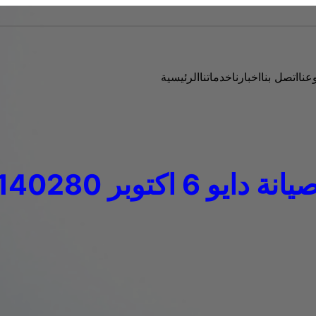
عنا
اتصل بنا
اخبارنا
خدماتنا
الرئيسية
6 اكتوبر 01023140280