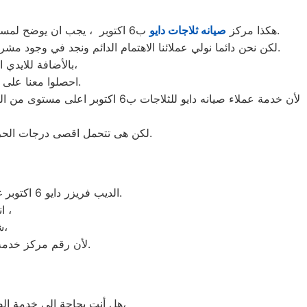
ب6 اكتوبر ، يجب ان يوضح لمستخدمى ثلاجات دايو ب6 اكتوبر ان كلنا يعلم مدى اهمية الثلاجة بالمنزل ونحن لا ندخر جهدا كي نلبي جميع طلبات الصيانه لثلاجات دايو.
هكذا مركز
صيانه ثلاجات دايو
لكن نحن دائما نولي عملائنا الاهتمام الدائم ونجد في وجود مشرفي مراقبة الجودة الاختيار الامثل لخروج اجهزة الثلاجات سواء من مركز الصيانه لثلاجات دايو المعتمد ب6 اكتوبر او من منزل العميل.
بالأضافة للايدي المدربة صاحبة الخبرة في كافة اعطال ثلاجات دايو بجميع موديلاتها القديم منها والحديث،
احصلوا معنا على افضل خدمة للثلاجات في 6 اكتوبر من خلال رقم مركز صيانه دايو المعتمد في 6 اكتوبر.
لأن خدمة عملاء صيانه دايو للثلا
لكن هى تتحمل اقصى درجات الحرارة الصيف تعمل فى اسواء الظروف باستمرارية فى التشغيل المتواصل حيث لا يضاهيها اى ثلاجات اخر.
الديب فريزر دايو 6 اكتوبر غني عن التعريف فائق الجودة دائما ما تبهرنا بموديلات فريدة و مختلفة التقنية عن مثيلاتها انها دايو.
انت الان تتعامل مع خبراء من مركز صيانه دايو للديب فريزر في 6 اكتوبر ،
شرفونا بالزيارة او اتصلوا نصلكم لعمل الخدمة المنزلية و بصيانة الفورية،
لأن رقم مركز خدمة عملاء دايو للديب فريزر بجميع المحافظات اتصلوا الان مركز صيانه دايو 6 اكتوبر مباشرة.
هل أنت بحاجة إلى خدمة الصيانة الفورية لغسالة الأطباق دايو 6 اكتوبر لديك؟ نحن نمنحك خدمة الصيانة الفورية التي ترغب بها،