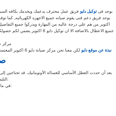
يوجد فى
توكيل دايو
فريق عمل محترف يدعمك ويخدمك بكافه السبل الم
اكتوبر من هم علي درجة عاليه من المهارة ويدركوا جميع التفاصيل
جميع الاعطال بالاضافة الا ان 
مركز صيانة
نبذة عن موقع دايو
لكن معنا نحن مركز صيانة دايو 6 اكتوبر المعتمد يمكنكم الحصول علي خدمات صيانة دايو بقطع غيار أصلية وبشهادة
صيا
بعد أن حددت العطل الأساسي للغسالة الأوتوماتيك، قد تحتاجين إلى ط
التليفونات الوهمية لشركات صيانة غير معروفة، ما قد يعرضك لعمليات النصب.
في ما يلي جمعنا لك أرقام صيانة الغسالة الأوتوماتيك لأشهر الماركات في 6 اكتوبر: