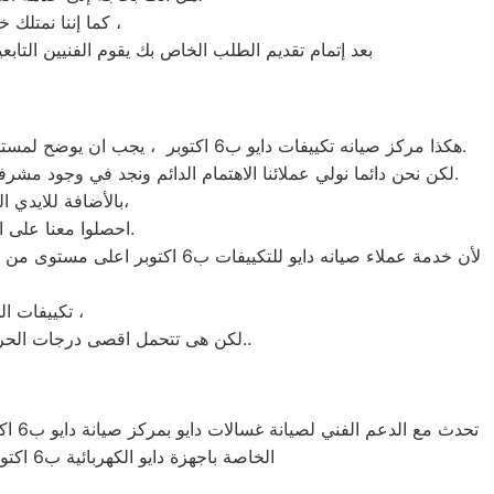
كما إننا نمتلك خبرة أكثر من 10 سنوات في خدمات إصلاحات كافة أنواع غسالات الأطباق دايو 6 اكتوبر ،
بعد إتمام تقديم الطلب الخاص بك يقوم الفنيين التابعين لـ غسالات الاطباق دايو 6 اكتوبر ، بعمل معاينة بالمنزل لتح
هكذا مركز صيانه تكييفات دايو ب6 اكتوبر ، يجب ان يوضح لمستخدمى تكييفات دايو ب6 اكتوبر ان كلنا يعلم مدى اهمية التكييف بالمنزل ونحن لا ندخر جهدا كي نلبي جميع طلبات الصيانه لتكييفات دايو.
لكن نحن دائما نولي عملائنا الاهتمام الدائم ونجد في وجود مشرفي مراقبة الجودة الاختيار الامثل لخروج اجهزة التكييفات سواء من مركز الصيانه لتكييفات دايو المعتمد ب6 اكتوبر او من منزل العميل.
بالأضافة للايدي المدربة صاحبة الخبرة في كافة اعطال تكييفات دايو بجميع موديلاتها القديم منها والحديث،
احصلوا معنا على افضل خدمة للتكييفات في 6 اكتوبر من خلال رقم مركز صيانه دايو المعتمد في 6 اكتوبر.
لأن خدمة عملاء صيانه دايو للت
تكييفات الخدمة الشاقة من مبيعات تكييفات دايو الاولى فى مبيعات التكييفات فى 6 اكتوبر ،
لكن هى تتحمل اقصى درجات الحرارة الصيف تعمل فى اسواء الظروف باستمرارية فى التشغيل المتواصل حيث لا يضاهيها اى تكييفات اخر..
الخاصة باجهزة دايو الكهربائية ب6 اكتوبر حيث يتوفر لنا جميع قطع الغيار الاصلية الخاصة باجهزة دايو من ثلاجات دايو و غسالات دايو و تكييفات دايو