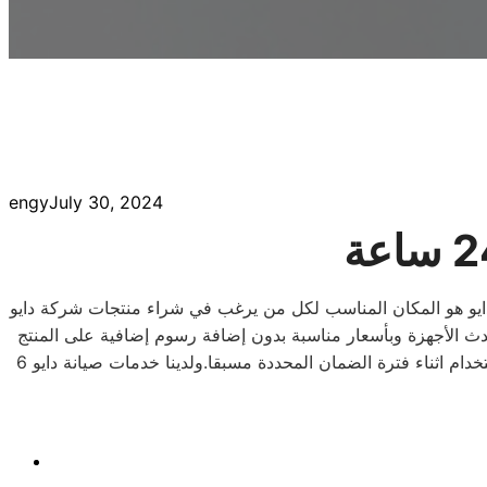
engy
July 30, 2024
كتوبر واماكن تواجدة في مختلف المحافظات داخل جمهورية 6 اكتوبر العربية. توكيل دايو هو المكان المناسب لكل من يرغب في شراء منتجات شركة دايو
أساسية التي يحتاجها كل بيت في 6 اكتوبر. من مزايا التوكيل شراء احدث الأجهزة وبأسعار مناسبة بدون إضافة رسوم إضافية على المنتج
في متاجر البيع الخارجية. كما تقوم الشركة بتفعيل ضمان المنتج عند الشراء مباشرة لضمان حقوقك عند حدوث تلف في الجهاز عند الإستخدام اثناء فترة الضمان المحددة مسبقا.ولدينا خدمات صيانة دايو 6