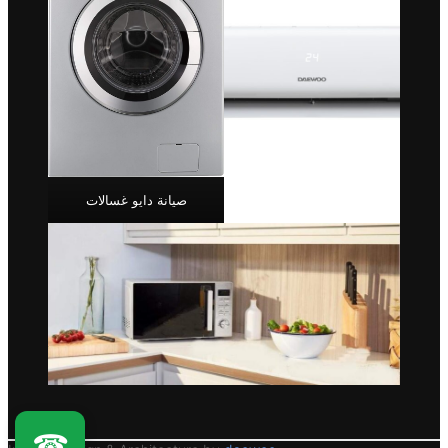
صيانة دايو غسالات
☎