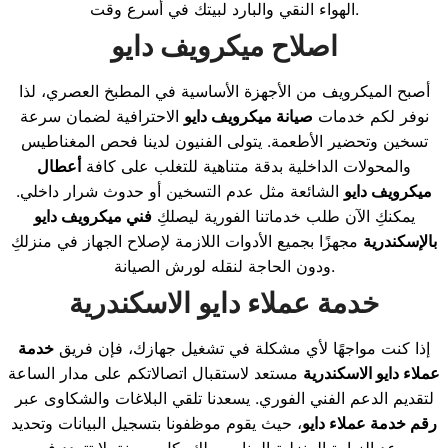
الهواء النقي والبارد لبيتك في أسرع وقت.
اصلاح ميكرويف دايو
أصبح الميكرويف من الأجهزة الأساسية في المطبخ العصري، لذا
نوفر لكم خدمات
صيانة ميكرويف دايو
الاحترافية لضمان سرعة
تسخين وتحضير الأطعمة. يتولى الفنيون لدينا فحص المغناطيس
والمحولات الداخلية بدقة متناهية للتغلب على كافة
أعطال
ميكرويف دايو
الشائعة مثل عدم التسخين أو حدوث شرار داخلي.
يمكنكِ الآن طلب خدماتنا الفورية ليصلكِ
فني ميكرويف دايو
بالإسكندرية
مجهزًا بجميع الأدوات اللازمة لإصلاح الجهاز في منزلكِ
ودون الحاجة لنقله لورش الصيانة.
خدمة عملاء دايو الاسكندرية
إذا كنت مواجهًا لأي مشكلة في تشغيل جهازك، فإن فريق
خدمة
عملاء دايو الاسكندرية
مستعد لاستقبال اتصالاتكم على مدار الساعة
لتقديم الدعم الفني الفوري. يسعدنا تلقي البلاغات والشكاوى عبر
رقم خدمة عملاء دايو
، حيث يقوم موظفونا بتسجيل البيانات وتحديد