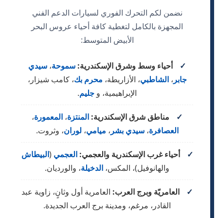
نضمن لكم التحرك الفوري لسيارات الدعم الفني
المجهزة بالكامل لتغطية كافة أحياء عروس البحر
الأبيض المتوسط:
✓
أحياء وسط وشرق الإسكندرية:
سموحة
،
سيدي
جابر
،
الشاطبي
، الأزاريطة،
محرم بك
، كامب شيزار،
الإبراهيمية، و
جليم
.
✓
مناطق شرق الإسكندرية:
المنتزة
،
المعمورة
،
العصافرة
،
سيدي بشر
،
ميامي
،
لوران
، وثروت.
✓
أحياء غرب الإسكندرية والعجمي:
العجمي
(
البيطاش
والهانوفيل)، المكس،
الدخيلة
، والورديان.
✓
العامريّة وبرج العرب:
العامرية أول وثانٍ، زاوية عبد
القادر، مرغم، ومدينة برج العرب الجديدة.