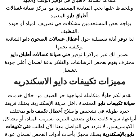
تساعد غسالة الأطباق في توفير الوقت والجهد،
وللحفاظ عليها يجب المتابعة المستمرة مع مركز
صيانة غسالات
المعتمد.
أطباق دايو
يواجه بعض المستخدمين مشكلات في تصريف المياه أو جودة
التنظيف،
لذا نوفر أدلة تفصيلية حول
أعطال غسالات الصحون دايو
الشائعة
وكيفية تجنبها.
نضمن لك عبر مراكزنا توفير
فني صيانة غسالات أطباق دايو
محترف يقوم بفحص الرشاشات والفلاتر بدقة لضمان أعلى جودة
تشغيل.
مميزات تكييفات دايو الاسكندريه
نقدم لكم حلولًا متكاملة لمواجهة حر الصيف من خلال خدمات
صيانة تكييفات دايو
المعتمدة داخل مدينة الإسكندرية. يمتلك فريقنا
خبرة طويلة في تشخيص وإصلاح
أعطال تكييف دايو
بمختلف
أنواعها، سواء كانت تتعلق بضعف التبريد، تسريب المياه، أو مشاكل
الكومبريسور. لا تتردد في التواصل معنا الآن لطلب
فني تكييفات
دايو بالإسكندرية
يصلك مجهزًا بأحدث أدوات الفحص لضمان عودة