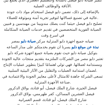
تتميز صيانة دايو فيصل بالمتانة والتصميم العصري الذي يجمع بين
الأناقة والوظائف العملية.
بالإضافة إلى ذلك، تضمن دايو فيصل استخدام مواد ذات جودة
عالية في تصنيع غسالاتها لتوفير تجربة آمنة وموثوقة للعملاء.
تصليح دايو فيصل حيثما كنت يصلك مندوبينا من مهندسين و فنيين
الصيانة الفورية المتخصصين في تقديم خدمات الصيانة المتكاملة
في اسرع وقت
صيانه جميع اجهزة دايو المنزلية مركز
صيانة دايو
بمصر
نبذة عن موقع دايو
يسرنا ان نقوم بخدمتكم على مدار الساعه
بتوكيل صيانة دايو حيث نقوم بصيانة جميع اجهزة شركة دايو
تعتبر دايو مصر من الشركات الملتزمة بتقديم منتجات عالية الجودة
ومستدامة لعملائها. فهي تولي اهتمامًا كبيرًا بتطوير عمليات الإنتاج
لضمان استدامة العمليات والتقليل من الآثار البيئية السلبية.
تسعى الشركة جاهدة للامتثال لأعلى معايير الجودة والاعتمادية في
صناعة الأجهزة المنزلية.
فيصل الجيزة، شارع الملك فيصل، أبو قتادة، بولاق الدكرور
فيصل العشرين المساكن، كفر طهرمس، بولاق الدكرور
شارع الملك فيصل، أبو قتادة، قسم العمرانية