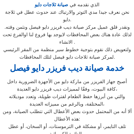
الذي نقدمه في
صيانة ثلاجات دايو
نحن نعرف جيدا مدي التوتر والارتباك عند حدوث عطل في ثلاجة
دايو.
ونقدر قلق عميل مركز صيانة ديب فريزر دايو فيصل ونثمن وقته.
لذلك عادة هناك بعض المحافظات لايوجد بها فروع لنا اوالفرع تحت
الانشاء .
ولتعويض ذلك نقوم بتوجية خطوط سير منظمة من المقر الرئيسي
لمركز صيانة ثلاجات دايو فيصل لتلك المحافظات.
خدمة صيانة ديب فريزر دايو فيصل
أصبح جهاز الفريزر من ماركة دايو من الأجهزة الضرورية داخل
كافة البيوت، وفقًا لمميزات ديب فريزر دايو العديدة،
والتي من أبرزها حفظ الطعام لفترات طويلة، وتعدد موديلاته
المختلفة، وبالرغم من مميزاته العديدة،
ألا أنه من المحتمل حدوث بعض الأعطال التي تتطلب الصيانة، ومن
هذه الأعطال:
تلف التايمر، أو مشكلة في الترموستات، أو السخان، أو عطل
بالدائرة الكهربائية،