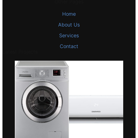
Other Pages
Home
About Us
Services
Contact
Latest Projects