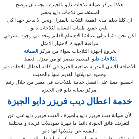
هكذا مركز صيانة ثلاجات دايو بالجيزة ، يجب ان يوضح
لمستخدمى ثلاجات دايو بمصر
ان كلنا يعلم مدى اهمية الثلاجة بالمنزل ونحن لا ندخر جهدا كي
نلبي جميع طلبات الصيانه لثلاجات دايو.
لكن نحن دائما نولي عملائنا الاهتمام الدائم ونجد في وجود مشرفي
مراقبة الجودة الاختيار الامثل
لخروج اجهزة الثلاجات سواء من مركز
الصيانة
المعتمد بمصر او من منزل العميل.
لثلاجات دايو
بالأضافة للايدي المدربة صاحبة الخبرة في كافة اعطال ثلاجات دايو
بجميع موديلاتها القديم منها والحديث،
احصلوا معنا على افضل خدمة للثلاجات في مصر من خلال رقم
مركز صيانة دايو في الجيزة.
خدمة اعطال ديب فريزر دايو الجيزة
لأن صيانة ديب فريزر دايو بالجيزة ، الديب فريزر دايو غني عن
التعريف فائق الجودة دائما ما تبهرنا بموديلات فريدة و مختلفة
التقنية عن مثيلاتها انها دايو.
انت الان تتعامل مع خبراء من مركز صيانة دايو للديب فريزر في