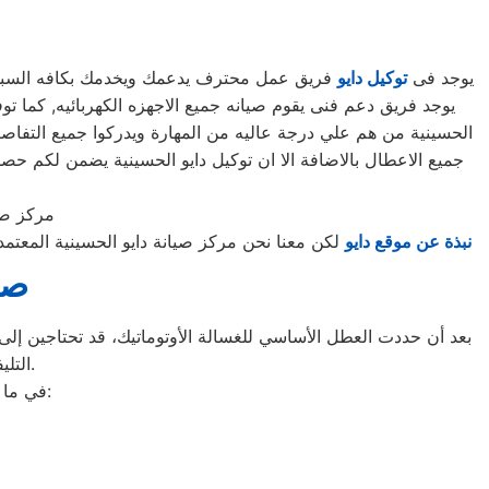
يوجد فى
توكيل دايو
فريق عمل محترف يدعمك ويخدمك بكافه السبل الم
الحسينية من هم علي درجة عاليه من المهارة ويدركوا جميع التفاصي
جميع الاعطال بالاضافة الا ان توكيل دايو الحسينية يضمن لكم 
مركز صيا
نبذة عن موقع دايو
لكن معنا نحن مركز صيانة دايو الحسينية المعتم
صي
بعد أن حددت العطل الأساسي للغسالة الأوتوماتيك، قد تحتاجين إلى ط
التليفونات الوهمية لشركات صيانة غير معروفة، ما قد يعرضك لعمليات النصب.
في ما يلي جمعنا لك أرقام صيانة الغسالة الأوتوماتيك لأشهر الماركات في الحسينية: