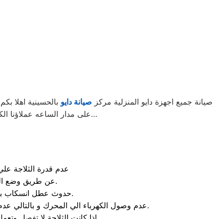
صيانة جميع اجهزة دايو المنزلية مركز
صيانة دايو
بالحسينية اهلا بكم
على مدار الساعه عملاؤنا الكرام نحن فى توكيل دايو المعتمد بالحسينية اتصل بنا على الخط الساخن لصيانة غسالات دايو اتصل بنا…
عدم قدرة الثلاجة علي
عن طريق وضع الكثير من الاطعمة في الثلاجة و بالتالي سيحدد انسداد في الفلتر المخصص للتهوية.
حدوث عطل انسكاب بعض المياة من الثلاجة و يحدث هذا العطل عند وجود تلف في الخرطوم الخاص بالثلاجة.
عدم وصول الكهرباء الي المحرك و بالتالي عدم عمل المحرك و اذا حدثت هذه المشكلة يمكنك الاعتماد علي الخبراء الموجودين في مركز صيانه دايو الحسينية.
اذا كانت الثلاجة لا تفصل وتعمل باستمرار والتبريد جيد فأن العطل يكون من الثرموستات لا تعمل فقط قم بتغيير الثرموستات.