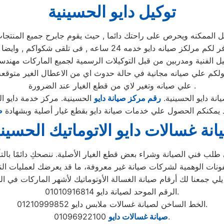
توكيل دايو الحسينية
مكنه ويحرص على راحتك دائما , حيث يقوم جابرح جميع المنتجات ومم
يوجد فريق دعم فنى يقوم صيانه جميع الاجهزه الكهربائيه, كما توفر 
ل الفنية ومدربين من قبل التوكيلات الرسمية لجميع الماركات مهندس
حصولكم علي صيانه مجانية في حالة حدوث اي من الاعطال الغير متو
علي صيانه وتغير لاي من قطع الغيار عند الضرورة .
نة دايو الحسينية.
رقم مركز صيانة دايو
الحسينية. مركز خدمة دايو ال
د يمكنكم الحصول علي خدمات صيانة دايو بقطع غيار أصلية وبشهادة
ض
انة غسالات دايو الاتوماتيك الحسيني
لب فني الصيانة وشراء بعض قطع الغيار الأصلية. ننصحكِ دائمًا بالتأك
الرقم الموحد لصيانة دايو 01010916814.
الخط الساخن لصيانة غسالات ملابس دايو 01210999852.
01096922100.
صيانة غسالات دايو