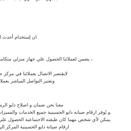
ان إستخدام أحدث الأ
يضمن لعملائنا الحصول علي جهاز منزلي متكامل يعمل بأعلى مستوى من الكفاءة التي ينتظرها عملائنا ولتعزيز الثقة في مركز صيانة دايو الحسينية المعتمد بالحسينية ،
لايقتصر الاتصال بعملائنا في مركز صي
ونعتبر التواصل المباشر بعملا
معنا نحن ضمان و اصلاح دايو الرس
و يُوفر ارقام صيانه دايو الحسينية جميع الخدمات والمميزات التي تُساهم في تحقيق راحة وأمان العملاء من خلال تخفيض أسعار تلك الخدمات والبُعد التام عن التكاليف المالية باهظة الثمن.
يمكن لأي شخص مهما كان طبقته الاجتماعية الحصول علي كافة الخدمات وأعمال التصليح التي يُقدمها توكيل ميكروويف دايو المُدعمة بباقات من الخصومات والعروض التي ليس لها مثيل.
ارقام صيانة دايو الحسينية المركز ا