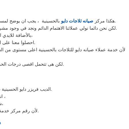
بالحسينية ، يجب ان يوضح لمستخدمى ثلاجات دايو بالحسينية ان كلنا يعلم مدى اهمية الثلاجة بالمنزل ونحن لا ندخر جهدا كي نلبي جميع طلبات الصيانه لثلاجات دايو.
هكذا مركز
صيانه ثلاجات دايو
لكن نحن دائما نولي عملائنا الاهتمام الدائم ونجد في وجود مشرفي مراقبة الجودة الاختيار الامثل لخروج اجهزة الثلاجات سواء من مركز الصيانه لثلاجات دايو المعتمد بالحسينية او من منزل العميل.
بالأضافة للايدي المدربة صاحبة الخبرة في كافة اعطال ثلاجات دايو بجميع موديلاتها القديم منها والحديث،
احصلوا معنا على افضل خدمة للثلاجات في الحسينية من خلال رقم مركز صيانه دايو المعتمد في الحسينية.
لأن خدمة عملاء صيانه دايو للثلاجات بالحسينية اعلى مستوى من ال
لكن هى تتحمل اقصى درجات الحرارة الصيف تعمل فى اسواء الظروف باستمرارية فى التشغيل المتواصل حيث لا يضاهيها اى ثلاجات اخر.
الديب فريزر دايو الحسينية غني عن التعريف فائق الجودة دائما ما تبهرنا بموديلات فريدة و مختلفة التقنية عن مثيلاتها انها دايو.
انت الان تتعامل مع خبراء من مركز صيانه دايو للديب فريزر في الحسينية ،
شرفونا بالزيارة او اتصلوا نصلكم لعمل الخدمة المنزلية و بصيانة الفورية،
لأن رقم مركز خدمة عملاء دايو للديب فريزر بجميع المحافظات اتصلوا الان مركز صيانه دايو الحسينية مباشرة.
ص