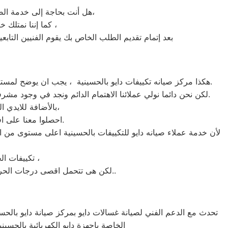
هل أنت بحاجة إلى خدمة الصيانة الفورية لغسالة الأطباق دايو الحسينية لديك؟ نحن نمنحك خدمة الصيانة الفورية التي ترغب بها،
كما إننا نمتلك خبرة أكثر من 10 سنوات في خدمات إصلاحات كافة أنواع غسالات الأطباق دايو الحسينية ،
بعد إتمام تقديم الطلب الخاص بك يقوم الفنيين التابع
هكذا مركز صيانه تكييفات دايو بالحسينية ، يجب ان يوضح لمستخدمى تكييفات دايو بالحسينية ان كلنا يعلم مدى اهمية التكييف بالمنزل ونحن لا ندخر جهدا كي نلبي جميع طلبات الصيانه لتكييفات دايو.
لكن نحن دائما نولي عملائنا الاهتمام الدائم ونجد في وجود مشرفي مراقبة الجودة الاختيار الامثل لخروج اجهزة التكييفات سواء من مركز الصيانه لتكييفات دايو المعتمد بالحسينية او من منزل العميل.
بالأضافة للايدي المدربة صاحبة الخبرة في كافة اعطال تكييفات دايو بجميع موديلاتها القديم منها والحديث،
احصلوا معنا على افضل خدمة للتكييفات في الحسينية من خلال رقم مركز صيانه دايو المعتمد في الحسينية.
لأن خدمة عملاء صيانه دايو للتكييفات بالحسينية اعلى مستوى من ا
تكييفات الخدمة الشاقة من مبيعات تكييفات دايو الاولى فى مبيعات التكييفات فى الحسينية ،
لكن هى تتحمل اقصى درجات الحرارة الصيف تعمل فى اسواء الظروف باستمرارية فى التشغيل المتواصل حيث لا يضاهيها اى تكييفات اخر..
تحدث مع الدعم الفني لصيانة غسالات دايو بمركز صيانة دايو بالحسين
الخاصة باجهزة دايو الكهربائية بالحسين