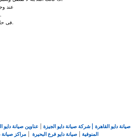
عند وجو
فقط قم بتغيير تايمر الاذابة او قم بتغيير السخان او الثر
فى حالة وجود ثقب فى الفريزر فأنه يكون بهذا الشكل تالف ولابد من تغييره.
صيانة دايو القاهرة
| شركة صيانة دايو الجيزة
|
عناوين صيانة دايو ال
المنوفية
|
صيانة دايو فرع البحيرة
|
مراكز صيانة دا