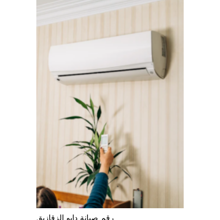
رقم صيانة دايو الزقازيق