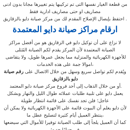
من قطعة الغيار نفسها التى تم تركيبها يتم تغييرها مجانا بدون ادنى
مصاريف او حتى مصاريف ادارية فقط
احتفظ بإيصال الإصلاح المقدم لك من مركز صيانة دايو بالزقازيق .
ارقام مراكز صيانة دايو المعتمدة
لا نزاع على أن توكيل دايو في الزقازيق هو من أفضل مراكز
الصيانة المعتمدة لأن المركز يقدم لكم الصيانة المُثلى
للأجهزة الكهربائية والمنزلية مما يجعل عمرها طويل، ولا يتقاضى
اموالا جمة على هذه الخدمات،
ويُقدم لكم تواصل سريع وسهل من خلال الاتصال على
رقم صيانة
دايو ب
الزقازيق
أو من خلال الذهاب إلى أحد فروع مركز صيانة دايو المعتمد.
يعمل دايو على تلبية طلبات عملائه طوال الليل والنهار وبشكل
عاجل؛ فلن تجد نفسك على قائمة انتظار طويلة
لأن دايو يعلم أن البيوت قائمة على الأجهزة الكهربائية ولا يمكن أن
ينتظر العميل أيام كثيرة لتصليح عطل ما،
كما أن العميل يلجأ إلى طلب الصيانة توفيرا للأموال التي سيضعها
في جهازًا جديد؛