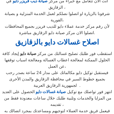
انت الان تتعامل مع خبراء من مركز
صيانة ديب فريزر دايو
في
الزقازيق ،
شرفونا بالزيارة او اتصلوا نصلكم لعمل الخدمة المنزلية و بصيانة
الفورية،
لأن رقم مركز خدمة عملاء دايو للديب فريزر بجميع المحافظات
اتصلوا الان مركز صيانة دايو الزقازيق مباشرة.
اصلاح غسالات دايو بالزقازيق
استقطب فور طلبك تصليح غسالتك من مركز
صيانة دايو
إيجاد كافة
الحلول الممكنة لمعالجة اعطاب الغسالة ومعالجة اسباب توقفها
عن العمل،
فيستقبل توكيل دايو مكالماتك على مدار 24 ساعة بصدر رحب
بجميع خطوط السير في محافظة الزقازيق والمدن الأخرى
لجمهورية الزقازيق العربية .
انتهز فور تواصلك مع توكيل
صيانة غسالات دايو
الحصول على العديد
من المزايا والخدمات وتلبية طلبك خلال ساعات معدودة فقط من
تقديمه ،
فيعمل فريق خدمة العملاء لتوجيهم ومساعدتك بمجرد اتصالك به