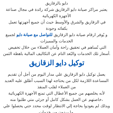
دايو بالزقازيق
يعتبر مراكز صيانة دايو الزقازيق شركة رائدة في مجال صناعة
الأجهزة الكهربائية
في الزقازيق والشرق والأوسط حيث أن جميع أجهزتها تعمل
بكفائه وجودة
و يُوفر ارقام صيانة دايو الزقازيق
للتواصل مع صيانة دايو
لجميع
الخدمات والمميزات
التي تُساهم في تحقيق راحة وأمان العملاء من خلال تخفيض
أسعار تلك الخدمات والبُعد التام عن التكاليف المالية باهظة الثمن.
توكيل دايو الزقازيق
يعمل توكيل دايو الزقازيق علي مدار اليوم من أجل أن تقديم
المساعدة اللازمة لكل من يحتاجه لهذا السبب أطلق عليه العديد
من العملاء لقلب المنقذ
لأنه يخلصهم من جميع الأعطال التي تمنع الأجهزة الكهربائية
خاصتهم عن العمل بشكل كامل أو جزئي متي طلبوا منه،
وبذلك لم يعودوا بحاجة إلي الانتظار لوقت محدد حتي يحصلوا علي
ما يردون من خدمات.