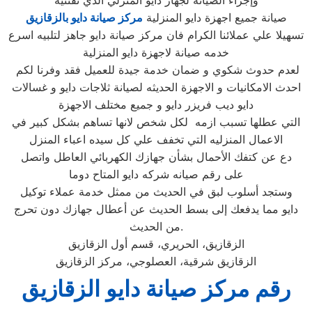
وإجراء الصيانة لجهاز دايو المنزلي الذي تقتنيه
صيانة جميع اجهزة دايو المنزلية
مركز صيانة دايو بالزقازيق
تسهيلا علي عملائنا الكرام فان مركز صيانة دايو جاهز لتلبيه اسرع
خدمه صيانة لاجهزة دايو المنزلية
لعدم حدوث شكوي و ضمان خدمة جيدة للعميل فقد وفرنا لكم
احدث الامكانيات و الاجهزة الحديثه لصيانة ثلاجات دايو و غسالات
دايو ديب فريزر دايو و جميع مختلف الاجهزة
التي عطلها تسبب ازمه لكل شخص لانها تساهم بشكل كبير في
الاعمال المنزليه التي تخفف علي كل سيده اعباء المنزل
دع عن كتفك الأحمال بشأن جهازك الكهربائي العاطل واتصل
على رقم صيانه شركه دايو المتاح دوما
وستجد أسلوب لبق في الحديث من ممثل خدمة عملاء توكيل
دايو مما يدفعك إلى بسط الحديث عن أعطال جهازك دون تحرج
من الحديث.
الزقازيق، الحريري، قسم أول الزقازيق
الزقازيق شرقية، العصلوجي، مركز الزقازيق
رقم مركز صيانة دايو الزقازيق