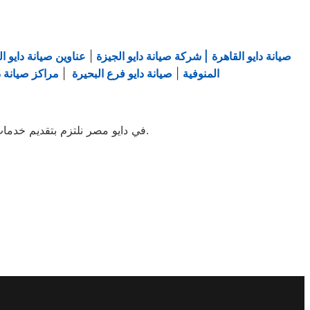
صيانة دايو القاهرة
| شركة صيانة دايو الجيزة
|
عناوين صيانة دايو ال
المنوفية
|
صيانة دايو فرع البحيرة
|
مراكز صيانة دا
في دايو مصر نلتزم بتقديم خدمات: – وفق معايير الجودة الدولية. – بفنيين مؤهلين وأدوات تشخيص حديثة. – بأعلى درجات الأمان والثقة.