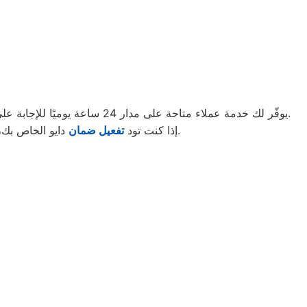
يوفّر لك خدمة عملاء متاحة على مدار 24 ساعة يوميًا للإجابة على جميع استفساراتك وإدارة مواعيد الصيانة بكل كفاءة. بمجرد التواصل معنا عبر الخط الساخن، ستحصل على دعم فوري وخدمة مميزة.
الكهربائية لضمان تجربة مميزة لجميع عملائنا.
إذا كنت تود
تفعيل ضمان
دايو الخاص بك،