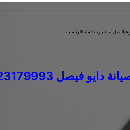
عنا
اتصل بنا
اخبارنا
خدماتنا
الرئيسية
ة دايو فيصل 01223179993