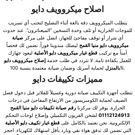
اصلاح ميكروويف دايو
يتطلب الميكروويف دقة بالغة أثناء التصليح لتجنب أي تسريب
للموجات الحرارية أو تلف وحدة التسخين “الميغناترون”. عند حدوث
أي شرار أو توقف مفاجئ للجهاز، اتصل على مركز
صيانة
ميكروويف دايو منيا القمح
ليصلك مندوبنا فوراً. نضمن لك فحصاً
آمناً مع تركيب
قطع غيار ميكروويف دايو الأصلية
ليعود جهازك
للعمل بكفاءة تامة. لا تتردد في طلب خدمة
إصلاح ميكروويف دايو
لحماية أسرتك وضمان صيانة معتمدة بنسبة 100%.
بالمنزل
مميزات تكييفات دايو
تتطلب أجهزة التكييف صيانة دورية وغسيلاً للفلاتر قبل دخول فصل
الصيف لحماية الكومبريسور من الارتفاع المفاجئ في درجات
الحرارة. يوفر لك مركزنا
رقم صيانة تكييفات دايو منيا القمح
01112124913
لشحن الفريون التكميلي وإصلاح لوحات التحكم
الإلكترونية. نحن نعتمد بالكامل على
قطع غيار تكييف دايو الأصلية
التي تضمن لك تدفق هواء نقي وبارد بأقل استهلاك للكهرباء. احجز