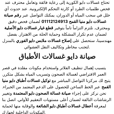
تحتاج غسالات دايو الكورية إلى رعاية فائقة وتعامل محترف عند
فحص طلمبات الطرد أو كارتة التحكم الإلكترونية. عند حدوث أي
خلل في سحب المياه أو الدوران، يمكنك التواصل عبر
رقم صيانة
غسالات دايو منيا القمح 01112124913
لضمان فحص دقيق
ومحترف. نلتزم التزاماً تاماً بتوفير
قطع غيار غسالات دايو الأصلية
لضمان عدم تكرار المشكلة وحماية الحلة من الاهتزاز. بفضل
مهندسينا، ستحصل على
إصلاح غسالات ملابس دايو الفوري
بالمنزل
لتجنب مخاطر وتكاليف النقل العشوائي.
صيانة دايو غسالات الأطباق
يتسبب إهمال تنظيف الفلاتر واستخدام مكونات مقلدة في قصر
العمر الافتراضي لغسالة الصحون وتسريب المياه بشكل متكرر.
يتيح لك مركزنا التواصل المباشر مع
توكيل غسالات أطباق دايو منيا
القمح
عبر الخط الساخن للحصول على الدعم المعتمد من الخبراء.
نحن نركز على إجراء
صيانة غسالة الصحون دايو المعتمدة
وتغيير
الرشاشات التالفة لضمان أعلى مستويات التعقيم للأواني. اتصل بنا
لمعرفة
أعطال غسالات أطباق دايو الشائعة
والوقاية منها لحماية
المكونات الداخلية لجهازك.