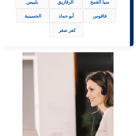
منيا القمح
الزقازيق
بلبيس
فاقوس
أبو حماد
الحسينية
كفر صقر