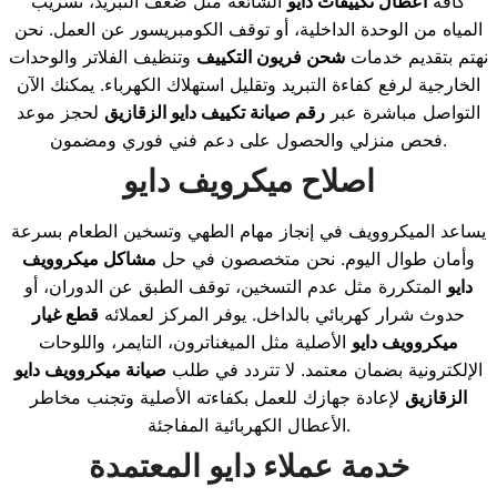
كافّة
أعطال تكييفات دايو
الشائعة مثل ضعف التبريد، تسريب
المياه من الوحدة الداخلية، أو توقف الكومبريسور عن العمل. نحن
نهتم بتقديم خدمات
شحن فريون التكييف
وتنظيف الفلاتر والوحدات
الخارجية لرفع كفاءة التبريد وتقليل استهلاك الكهرباء. يمكنك الآن
التواصل مباشرة عبر
رقم صيانة تكييف دايو الزقازيق
لحجز موعد
فحص منزلي والحصول على دعم فني فوري ومضمون.
اصلاح ميكرويف دايو
يساعد الميكروويف في إنجاز مهام الطهي وتسخين الطعام بسرعة
وأمان طوال اليوم. نحن متخصصون في حل
مشاكل ميكروويف
دايو
المتكررة مثل عدم التسخين، توقف الطبق عن الدوران، أو
حدوث شرار كهربائي بالداخل. يوفر المركز لعملائه
قطع غيار
ميكروويف دايو
الأصلية مثل الميغناترون، التايمر، واللوحات
الإلكترونية بضمان معتمد. لا تتردد في طلب
صيانة ميكروويف دايو
الزقازيق
لإعادة جهازك للعمل بكفاءته الأصلية وتجنب مخاطر
الأعطال الكهربائية المفاجئة.
خدمة عملاء دايو المعتمدة