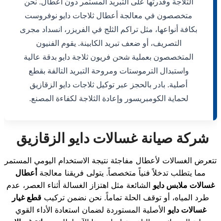
الثلاجة وقدرتها على التبريد المستمر دون أعطال. نحن
متخصصون في معالجة أعطال ثلاجات دايو نوفروست
بكافة أنواعها، مثل تراكم الثلج في الفريزر، انسداد مجرى
التصريف، أو ضعف تبريد الكابينة. يقوم الفنيون
المتخصصون بعملية شحن فريون ثلاجة دايو بدقة عالية
واستبدال الترموستات ومروحة التبريد التالفة بقطع
أصلية. بادر بالحجز عبر توكيل ثلاجات دايو الزقازيق
لحماية الكومبريسور وإعادة الثلاجة لكفاءة المصنع.
شركة صيانة غسالات دايو الزقازيق
تتعرض الغسالات لأعطال مفاجئة نتيجة الاستخدام اليومي المستمر
مما يتطلب تدخلاً فنياً متخصصاً. يتولى فريقنا معالجة
أعطال
غسالات ملابس دايو
الشائعة مثل اهتزاز الغسالة أثناء العصر، عدم
طرد المياه، أو توقف الحلة تماماً. نحن نضمن تركيب
قطع غيار
غسالات دايو
الأصلية المستوردة لضمان استعادة الأداء القوي