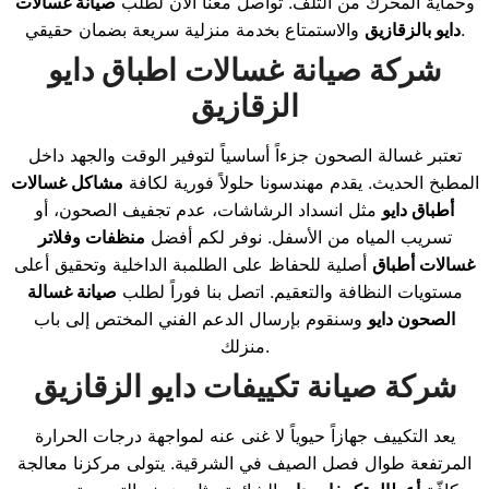
وحماية المحرك من التلف. تواصل معنا الآن لطلب
صيانة غسالات
والاستمتاع بخدمة منزلية سريعة بضمان حقيقي.
دايو بالزقازيق
شركة صيانة غسالات اطباق دايو
الزقازيق
تعتبر غسالة الصحون جزءاً أساسياً لتوفير الوقت والجهد داخل
المطبخ الحديث. يقدم مهندسونا حلولاً فورية لكافة
مشاكل غسالات
أطباق دايو
مثل انسداد الرشاشات، عدم تجفيف الصحون، أو
تسريب المياه من الأسفل. نوفر لكم أفضل
منظفات وفلاتر
غسالات أطباق
أصلية للحفاظ على الطلمبة الداخلية وتحقيق أعلى
مستويات النظافة والتعقيم. اتصل بنا فوراً لطلب
صيانة غسالة
الصحون دايو
وسنقوم بإرسال الدعم الفني المختص إلى باب
منزلك.
شركة صيانة تكييفات دايو الزقازيق
يعد التكييف جهازاً حيوياً لا غنى عنه لمواجهة درجات الحرارة
المرتفعة طوال فصل الصيف في الشرقية. يتولى مركزنا معالجة