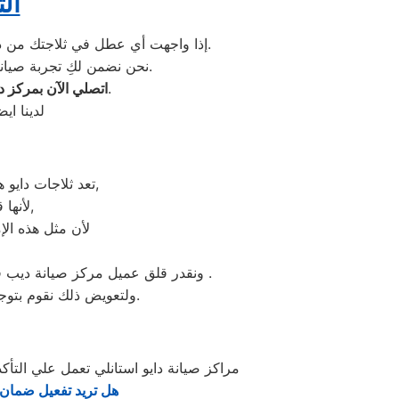
ال
عبر الخط الساخن المتوفر على موقعنا الإلكتروني.
إذا واجهت أي عطل في ثلاجتك من دا
نحن نضمن لكِ تجربة صيانة سريعة، دقيقة، ومضمونة باستخدام أحدث المعدات وأفضل الفنيين المتخصصين في أجهزة دايو.
للحصول على أفضل خدمة صيانة ثلاجات بأعلى جودة وفي أقصر وقت ممكن.
اتصلي الآن بمركز دا
لدينا اي
تعد ثلاجات دايو هي أهم الأجهزة الكهربائية التي توفرها الشركة و أكثرها مبيعاً بين بقية المنتجات الأخرى,
لأنها قوية جداً في عمليات التبريد و تتضمن بعض التقنيات المتميزة كتقنية الانفلتر,
لأن مثل هذه الإم
ونقدر قلق عميل مركز صيانة ديب فريزر دايو استانلي ونثمن وقته. لذلك عادة هناك بعض المحافظات لايوجد بها فروع لنا اوالفرع تحت الانشاء .
ولتعويض ذلك نقوم بتوجية خطوط سير منظمة من المقر الرئيسي لمركز صيانة ثلاجات دايو استانلي لتلك المحافظات.
مراكز صيانة دايو استانلي تعمل علي ال
هل تريد تفعيل ضمان 