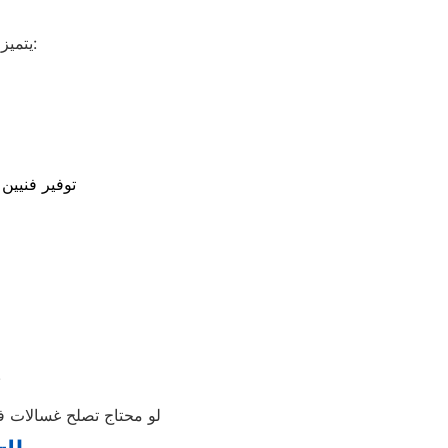
بتقديم مجموعة متكاملة من الخدمات التي تشمل:
يتميز
توفير فنيين
دعم فني متواصل
لو محتاج تصلح غسالات في