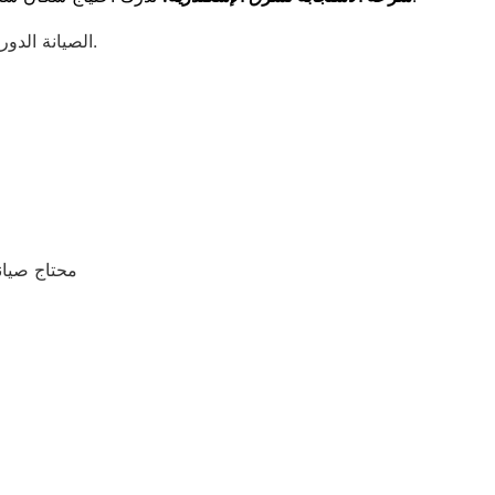
الصيانة الدورية للثلاجة ليست رفاهية، بل ضرورة للحفاظ على كفاءتها وتجنب الأعطال المفاجئة.
محتاج صيان