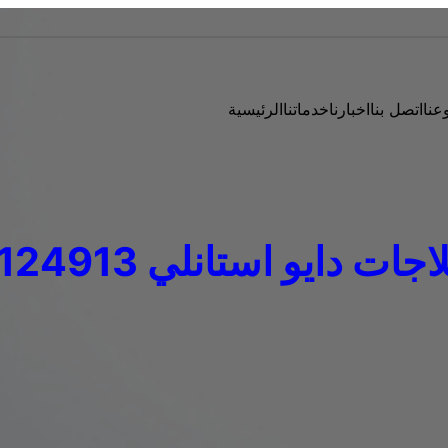
عنا
اتصل بنا
اخبارنا
خدماتنا
الرئيسية
ات دايو استانلي 01112124913