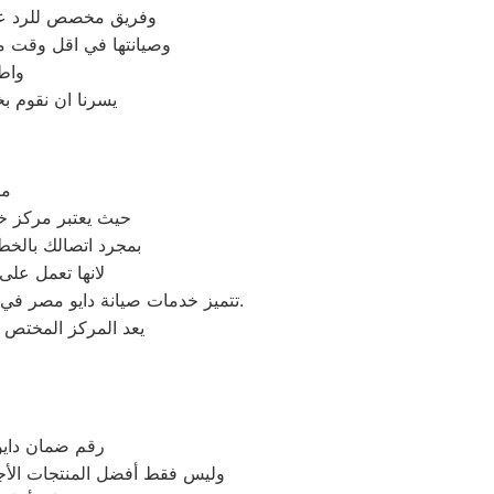
وفريق مخصص للرد علي كافة اسئلتكم علي مدار
وصيانتها في اقل وقت مم
واط
يسرنا ان نقوم ب
مر
حيث يعتبر مركز خد
بمجرد اتصالك بالخط
لانها تعمل على
تتميز خدمات صيانة دايو مصر في مصر بالاحترافية والجودة العالية، حيث يمكن للعملاء الوثوق بأن أجهزتهم في أيدي ذوي الخبرة والكفاءة.
يعد المركز المختص 
رقم ضمان دايو 
وليس فقط أفضل المنتجات الأجه