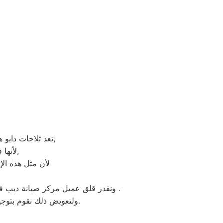
تعد ثلاجات دايو هي أهم الأجهزة الكهربائية التي توفرها الشركة و أكثرها مبيعاً بين بقية المنتجات الأخرى,
لأنها قوية جداً في عمليات التبريد و تتضمن بعض التقنيات المتميزة كتقنية الانفلتر,
لأن مثل هذه الإ
ونقدر قلق عميل مركز صيانة ديب فريزر دايو الدلنجات ونثمن وقته. لذلك عادة هناك بعض المحافظات لايوجد بها فروع لنا اوالفرع تحت الانشاء .
ولتعويض ذلك نقوم بتوجية خطوط سير منظمة من المقر الرئيسي لمركز صيانة ثلاجات دايو الدلنجات لتلك المحافظات.