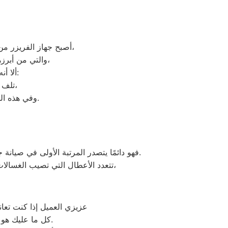
أصبح جهاز الفريزر من ماركة دايو من الأجهزة الضرورية داخل كافة البيوت، وفقًا لمميزات ديب فريزر دايو العديدة،
والتي من أبرزها حفظ الطعام لفترات طويلة، وتعدد موديلاته المختلفة، وبالرغم من مميزاته العديدة،
ألا أنه من المحتمل حدوث بعض الأعطال التي تتطلب الصيانة، ومن هذه الأعطال:
تلف التايمر، أو مشكلة في الترموستات، أو السخان، أو عطل بالدائرة الكهربائية،
وفي هذه الحالة يجب عليك الاتصال بخدمة ديب فريزر دايو الدلنجات لعمل الإصلاحات اللازمة.
فهو دائمًا يتصدر المرتبة الأولى في صيانة جميع أنواع الغسالات الخاصة بماركة دايو تحت أيدي أنسب الدلنجات، مع مراعاة توفير أفضل خدمات الدعم الفنى.
اوتوماتيك، واخرى فوق اوتوماتيك، والنصف اتوماتيك،
تتعدد الأعطال التي تصيب الغسالا
عزيزي العميل إذا كنت تعا
وكيل معتمد لأجهزة دايو في مصر.
كل ما عليك هو 