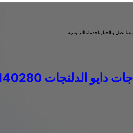
عنا
اتصل بنا
اخبارنا
خدماتنا
الرئيسية
 دايو الدلنجات 01023140280