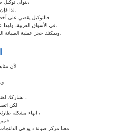
يتولى توكيل صيانة دايو خدمة تصليح جميع أعطال أجهزة دايو من ثلاجات وغسالات وديب فريزرات،
عليها بأعلى جودة ممكنة.
لذا فإ
فالتوكيل يقضي على أخطر 
عند مواجهة أي مشكلة في أجهزتك ليقدم لك الصيانة المتكافئة.
في الأسواق العربية، ولهذا 
وسيتم تقديمها لك في غضون 24 ساعة فقط.
ويمكنك حجز عملية الصيانة 
ا
لأن متاب
وت
نشاركك اهتمامك ونقدر مدى الارتباك فى حالة حدوث خلل او عطل فى ايا من اجهزتنا المنزلية ،
لكن اتصا
انهاء مشكلة طارئة او عطل بسيط هو امر نقدره تمام ونقدم لك الحلول الممكنة والمساعدة قدر المستطاع ،
فنيين
معنا مركز صيانة دايو في الدلنجات