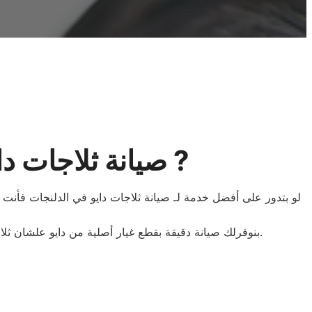
? صيانة ثلاجات دايو الدلنجات | خبرة وكفاءة مع ضمان معتمد ?️
لو بتدور على أفضل خدمة لـ صيانة ثلاجات دايو في الدلنجات فأن
بنوفرلك صيانة دقيقة بقطع غيار أصلية من دايو علشان ثلاجتك ترجع تشتغل بكفاءة وتعيش معاك أطول فترة ممكنة ✨. كمان عندنا متابعة دورية بعد الإصلاح وضمان رسمي على الخدمة.