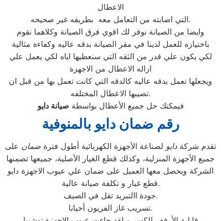
الاعطال
التي اصابته من التعامل معه بطريقه غير صحيحه.
وايضا من الصيانة نوفر لك اقوي فرق الصيانة وكلاهما نقوم
باختياره للعمل لدينا في مقر الصيانة بدقه عاليه وكفاءة مثالية
لكي يكون علي قدر من الثقه التي سنعطيها اياه لكي يعمل علي
ازاله الاعطال من الاجهزة
ويجعلها تعمل بدقه عاليه كالدقه التي كانت تعمل بها من قبل ان
تصيبها الاعطال المختلفه.
فيمكنك حل جميع الأعطال بواسطة
صيانة
دايو
رقم ضمان دايو بالمنوفية
تقدم شركة
دايو
لصناعة الأجهزة الكهربائية أطول فترة
ضمان
على
جميع الأجهزة المنزلية، وكذلك قطع الغيار الأصلية، جميعها تضمنها
الشركة ويحصل معها العميل على ضمان علي عيوب الاجهزة دايو
قطع غيار و تكلفة صيانة عالية.
جودة االتبريد تقل في الصيف.
تسريب غاز الفريون أحيانا.
قابلية الأرفف للكسر.و لقد جاءت عيوب الاجهزة توشيبا