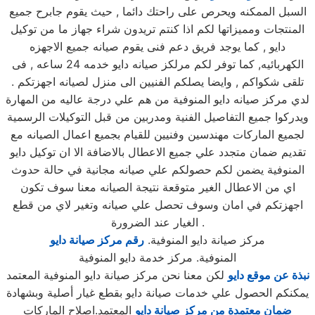
السبل الممكنه ويحرص على راحتك دائما , حيث يقوم جابرح جميع
المنتجات ومميزاتها لكم اذا كنتم تريدون شراء جهاز ما من توكيل
دايو , كما يوجد فريق دعم فنى يقوم صيانه جميع الاجهزه
الكهربائيه, كما توفر لكم مرلكز صيانه دايو خدمه 24 ساعه , فى
تلقى شكواكم , وايضا يصلكم الفنيين الى منزل لصيانه اجهزتكم .
لدي مركز صيانه دايو المنوفية من هم علي درجة عاليه من المهارة
ويدركوا جميع التفاصيل الفنية ومدربين من قبل التوكيلات الرسمية
لجميع الماركات مهندسين وفنيين للقيام بجميع اعمال الصيانه مع
تقديم ضمان متجدد علي جميع الاعطال بالاضافة الا ان توكيل دايو
المنوفية يضمن لكم حصولكم علي صيانه مجانية في حالة حدوث
اي من الاعطال الغير متوقعة نتيجة الصيانه معنا سوف تكون
اجهزتكم في امان وسوف تحصل علي صيانه وتغير لاي من قطع
الغيار عند الضرورة .
مركز صيانة دايو المنوفية.
رقم مركز صيانة دايو
المنوفية. مركز خدمة دايو المنوفية
نبذة عن موقع دايو
لكن معنا نحن مركز صيانة دايو المنوفية المعتمد
يمكنكم الحصول علي خدمات صيانة دايو بقطع غيار أصلية وبشهادة
ضمان معتمدة من مركز صيانة دايو
المعتمد.اصلاح الماركات