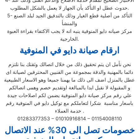
4- الاختيار الصحيح لمقدم خدمة الاصلاح والدعم الفنى وذلك عند
حدوث عطل او التأكد بأن الجهاز لا يعمل بالشكل المطلوب.
5- التأكد من أصلية قطع الغيار وذلك بالتدقيق الجيد لبلد الصنع
والمنشأ
مركز صيانه دايو المنوفية ينبه انه لا يجب الاكتفاء بقراءة العبوة
الخارجية.
ارقام صيانة دايو في المنوفية
نحن نأمل ان يتم تحقيق ذلك من خلال اتصالك وثقتك بنا نلتزم
دائما بالمهنية والدقة بمجموعة من الفنيين المحترفين لصيانة اى
عطل بالمنزل اضف الى ذلك ما يهمنا جميعا وهو الاسعار الطبيعية
و المقبولة لا نقبل ابدا بالمبالغة اوتقديم خصم وهمى اتصالكم
علي رقم مركز صيانة دايو المنوفية يضمن لكم اصلاحات جيدة
باسعار مناسبة شكرا لتعاملكم مع توكيل دايو في المنوفية رقم
خدمة العملاء .
01283377353 – 01010916814 – 01154008110
خصومات تصل الى 30% عند الاتصال