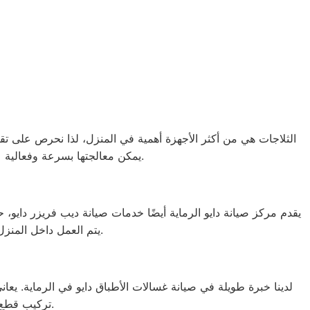
الثلاجات هي من أكثر الأجهزة أهمية في المنزل، لذا نحرص على تقد
بالرماية.
يمكن معالجتها بسرعة وفعالية 
يقدم مركز صيانة دايو الرماية أيضًا خدمات صيانة ديب فريزر دايو
لتحديد موعد.
يتم العمل داخل المنزل بنسبة 95% دون الحاجة إلى نقل الجها
لدينا خبرة طويلة في صيانة غسالات الأطباق دايو في الرماية. يع
لحجز موعد صيانة فوري.
تركيب قطع غ