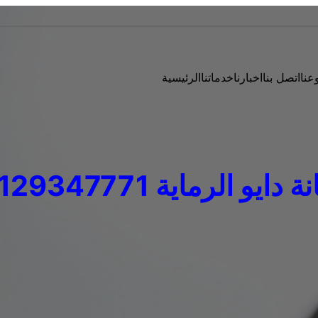
عنا
اتصل بنا
اخبارنا
خدماتنا
الرئيسية
دايو الرماية 01129347771