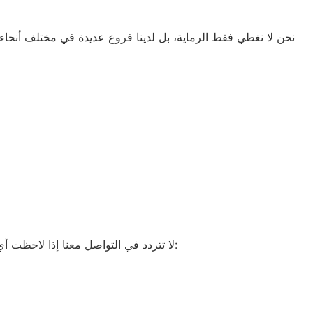
نحن لا نغطي فقط الرماية، بل لدينا فروع عديدة في مختلف أنحاء ال
لا تتردد في التواصل معنا إذا لاحظت أي خلل في أحد أجهزة دايو الخاصة بك. نحن هنا لخدمتكم على مدار الساعة. يمكنك الاتصال على الأرقام التالية: