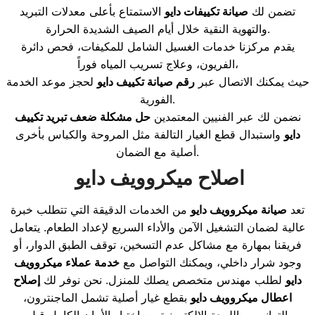
تضمن لك
صيانة تكييفات دايو
الاستمتاع بأعلى معدلات التبريد
والتهوية النقية خلال أيام الصيف الشديدة الحرارة.
يقدم مركزنا خدمات الغسيل الشامل للمكيفات، فحص دائرة
الفريون، وعلاج تسريب المياه فوراً،
حيث يمكنك الاتصال عبر
رقم صيانة تكييف دايو
لحجز موعد الخدمة
الفورية.
نضمن لك عبر الفنيين المعتمدين
حل مشكلة ضعف تبريد تكييف
دايو
واستبدال قطع الغيار التالفة مثل المروحة والكباس بأخرى
أصلية مع الضمان.
اصلاح ميكروويف دايو
تعد
صيانة ميكروويف دايو
من الخدمات الدقيقة التي تتطلب خبرة
عالية لضمان التشغيل الآمن والأداء السريع لإعداد الطعام. يتعامل
فريقنا بمهارة مع مشاكل عدم التسخين، توقف الطبق الدوار، أو
وجود شرار داخلي، ويمكنك التواصل مع
خدمة عملاء ميكروويف
دايو
لطلب مهندس متخصص يصلك للمنزل. نحن نوفر لك
إصلاح
اعطال ميكروويف دايو
بقطع غيار أصلية تشمل الماجنترون،
الترانس، واللوحة الإلكترونية مع اختبار الأمان الكامل قبل