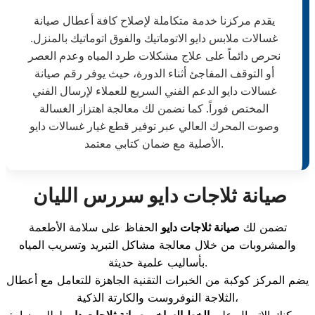
يقدم مركزنا خدمة متكاملة لإصلاح كافة أعطال صيانة
غسالات ملابس دايو الاتوماتيك والفوق اتوماتيك بالمنزل.
نحرص دائماً على علاج مشكلات طرد المياه وعدم العصر
أو التوقف المفاجئ أثناء الدورة، حيث يوفر رقم صيانة
غسالات دايو الدعم الفني السريع للعملاء لإرسال الفني
المختص فوراً. كما نضمن لك معالجة اهتزاز الغسالة
وصوت المحرك العالي عبر توفير قطع غيار غسالات دايو
الأصلية مع ضمان كتابي معتمد.
صيانة ثلاجات دايو سررس الليان
تضمن لك
صيانة ثلاجات دايو
الحفاظ على سلامة الأطعمة
والمشروبات من خلال معالجة مشاكل التبريد وتسريب المياه
بأساليب علمية حديثة.
يضم المركز كوكبة من الخبرات التقنية الجاهزة للتعامل مع أعطال
الثلاجة النوفروست والكارتة الذكية،
ويمكنك الاتصال على
الخط الساخن صيانة ثلاجات دايو
لطلب زيارة