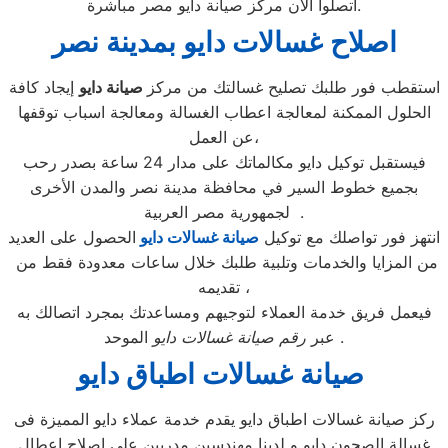
اتصلوا الان مركز صيانة دايو مصر مباشرة.
اصلاح غسالات دايو ب
مدينة نصر
استقطب فور طلبك تصليح غسالتك من مركز
صيانة دايو
إيجاد كافة
الحلول الممكنة لمعالجة اعطاب الغسالة ومعالجة اسباب توقفها
عن العمل،
فيستقبل توكيل دايو مكالماتك على مدار 24 ساعة بصدر رحب
بجميع خطوط السير في محافظة مدينة نصر والمدن الأخرى
لجمهورية مصر العربية .
انتهز فور تواصلك مع توكيل
صيانة غسالات دايو
الحصول على العديد
من المزايا والخدمات وتلبية طلبك خلال ساعات معدودة فقط من
تقديمه ،
فيعمل فريق خدمة العملاء لتوجيهم ومساعدتك بمجرد اتصالك به
الموحد .
عبر
رقم صيانة غسالات دايو
صيانة غسالات اطباق دايو
ركز صيانة غسالات اطباق دايو يقدم خدمة عملاء دايو المميزة فى
غسالة الصحون دايو و لدينا مهندسين مدربين على اصلاح اعطال