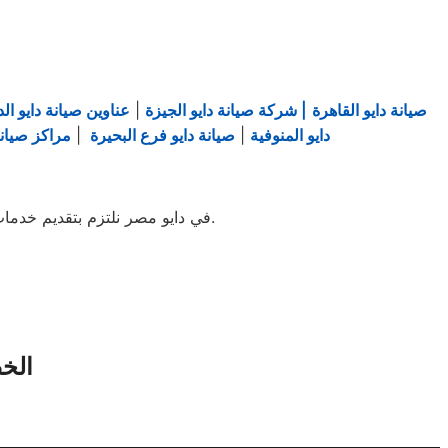
صيانة دايو القاهرة
| شركة صيانة دايو الجيزة
|
عناوين صيانة دايو الد
دايو المنوفية
|
صيانة دايو فرع البحيرة
|
مراكز صيانة 
في دايو مصر نلتزم بتقديم خدمات: – وفق معايير الجودة الدولية. – بفنيين مؤهلين وأدوات تشخيص حديثة. – بأعلى درجات الأمان والثقة.
? ال