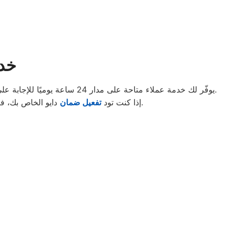
خدم
يوفّر لك خدمة عملاء متاحة على مدار 24 ساعة يوميًا للإجابة على جميع استفساراتك وإدارة مواعيد الصيانة بكل كفاءة. بمجرد التواصل معنا عبر الخط الساخن، ستحصل على دعم فوري وخدمة مميزة.
الكهربائية لضمان تجربة مميزة لجميع عملائنا.
إذا كنت تود
تفعيل ضمان
دايو الخاص بك، فإ