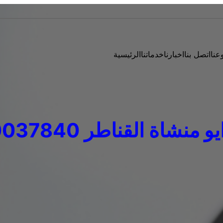
عنا
اتصل بنا
اخبارنا
خدماتنا
الرئيسية
منشاة القناطر 01060037840