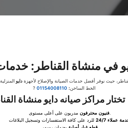
و في منشاة القناطر: خدمات
لقناطر، حيث نوفر أفضل خدمات الصيانة والإصلاح لأجهزة
دايو
? الخط الساخن
:
01154008110
 تختار مراكز صيانه دايو منشاة القن
مدربون على أعلى مستوى.
فنيون
محترفون
دمة
عملاء
24/7
بضمان رسمي.
قطع
غيار
أصلية