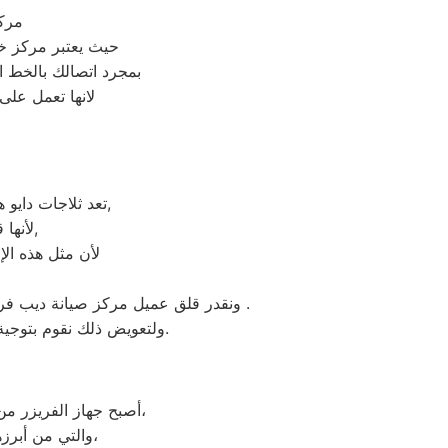
مركز
حيث يعتبر مركز خ
بمجرد اتصالك بالخط 
لانها تعمل على
تعد ثلاجات دايو هي أهم الأجهزة الكهربائية التي توفرها الشركة و أكثرها مبيعاً بين بقية المنتجات الأخرى,
لأنها قوية جداً في عمليات التبريد و تتضمن بعض التقنيات المتميزة كتقنية الانفلتر,
لأن مثل هذه الإ
ونقدر قلق عميل مركز صيانة ديب فريزر دايو الاسماعيلية ونثمن وقته. لذلك عادة هناك بعض المحافظات لايوجد بها فروع لنا اوالفرع تحت الانشاء .
ولتعويض ذلك نقوم بتوجية خطوط سير منظمة من المقر الرئيسي لمركز صيانة ثلاجات دايو الاسماعيلية لتلك المحافظات.
أصبح جهاز الفريزر من ماركة دايو من الأجهزة الضرورية داخل كافة البيوت، وفقًا لمميزات ديب فريزر دايو العديدة،
والتي من أبرزها حفظ الطعام لفترات طويلة، وتعدد موديلاته المختلفة، وبالرغم من مميزاته العديدة،