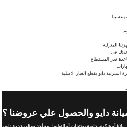
هندسينا
م
عدتك فى
هارات
المنزلية دايو بقطع الغيار الاصلية
انة دايو والحصول علي عروضنا ؟
بلاغ أو شكوى خاصة بمنتجات أو التواصل مع أحد ممثلي خدمة دايو ،