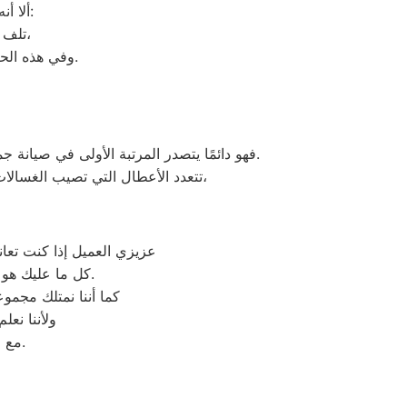
ألا أنه من المحتمل حدوث بعض الأعطال التي تتطلب الصيانة، ومن هذه الأعطال:
تلف التايمر، أو مشكلة في الترموستات، أو السخان، أو عطل بالدائرة الكهربائية،
وفي هذه الحالة يجب عليك الاتصال بخدمة ديب فريزر دايو الاسماعيلية لعمل الإصلاحات اللازمة.
فهو دائمًا يتصدر المرتبة الأولى في صيانة جميع أنواع الغسالات الخاصة بماركة دايو تحت أيدي أنسب الاسماعيلية، مع مراعاة توفير أفضل خدمات الدعم الفنى.
اوتوماتيك، واخرى فوق اوتوماتيك، والنصف اتوماتيك،
تتعدد الأعطال التي تصيب الغسالا
عزيزي العميل إذا كنت تعا
وكيل معتمد لأجهزة دايو في مصر.
كل ما عليك هو 
كما أننا نمتلك مجم
ولأننا نع
مع فريق خدمة العملاء لدينا على فروعنا دايو المتوافر على موقعنا الالكتروني.