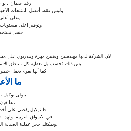
رقم ضمان دايو با
وليس فقط أفضل المنتجات الأجهز
وعلى أعلى 
وتوفير أعلى مستويات ا
فنحن نستخدم
لأن الشركة لديها مهندسين وفنيين مهرة ومدربون علي مستو
ليس ذلك فحسب بل تغطية كل مناطق الاسماعيل
كما أنها تقوم بعمل خصوم
ما الأع
يتولى توكيل صيانة دايو خدمة تصليح جميع أعطال أجهزة دايو من ثلاجات وغسالات وديب فريزرات،
عليها بأعلى جودة ممكنة.
لذا فإ
فالتوكيل يقضي على أخطر 
عند مواجهة أي مشكلة في أجهزتك ليقدم لك الصيانة المتكافئة.
في الأسواق العربية، ولهذا 
وسيتم تقديمها لك في غضون 24 ساعة فقط.
ويمكنك حجز عملية الصيانة 