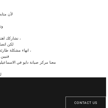
لأن متاب
وت
نشاركك اهتمامك ونقدر مدى الارتباك فى حالة حدوث خلل او عطل فى ايا من اجهزتنا المنزلية ،
لكن اتصا
انهاء مشكلة طارئة او عطل بسيط هو امر نقدره تمام ونقدم لك الحلول الممكنة والمساعدة قدر المستطاع ،
فنيين 
معنا مركز صيانة دايو في الاسماعيلي
ل
CONTACT US