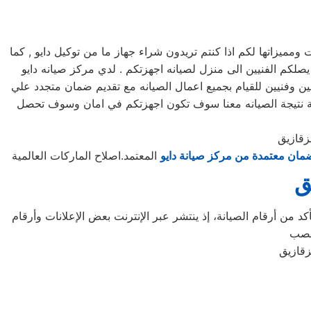
يزاتها لكم اذا كنتم تريدون شراء جهاز ما من توكيل دايو , كما
لكم مرلكز صيانه دايو خدمه 24 ساعه , فى تلقى شكواكم , وايضا يصلكم الفنيين الى منزل لصيانه اجهزتكم . لدي مركز صيانه دايو
ين وفنيين للقيام بجميع اعمال الصيانه مع تقديم ضمان متجدد علي
قعة نتيجة الصيانه معنا سوف تكون اجهزتكم في امان وسوف تحصل
زقازيق
مان معتمدة من مركز صيانة دايو
المعتمد.اصلاح الماركات العالمية
ق
د من أرقام الصيانة، إذ ينتشر عبر الإنترنت بعض الإعلانات وأرقام