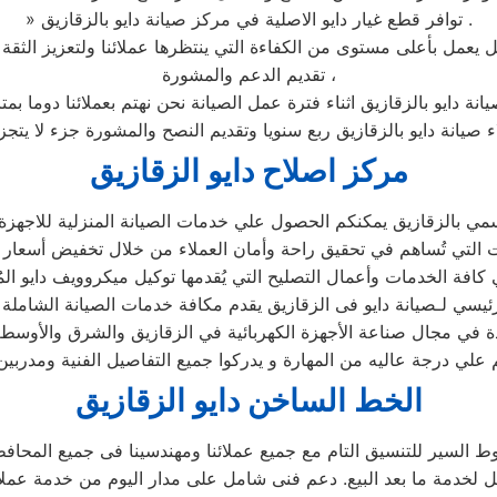
» توافر قطع غيار دايو الاصلية في مركز صيانة دايو بالزقازيق .
تقديم الدعم والمشورة ،
انة دايو بالزقازيق اثناء فترة عمل الصيانة نحن نهتم بعملائنا دوما ب
ء صيانة دايو بالزقازيق ربع سنويا وتقديم النصح والمشورة جزء لا يتج
مركز اصلاح دايو الزقازيق
مي بالزقازيق يمكنكم الحصول علي خدمات الصيانة المنزلية للاجهزة الم
لرئيسي لـصيانة دايو فى الزقازيق يقدم مكافة خدمات الصيانة الشاملة 
ئدة في مجال صناعة الأجهزة الكهربائية في الزقازيق والشرق والأوسط
 علي درجة عاليه من المهارة و يدركوا جميع التفاصيل الفنية ومدرب
الخط الساخن دايو الزقازيق
السير للتنسيق التام مع جميع عملائنا ومهندسينا فى جميع المحاف