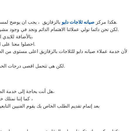
بالزقازيق ، يجب ان يوضح لمستخدمى ثلاجات دايو بالزقازيق ان كلنا يعلم مدى اهمية الثلاجة بالمنزل ونحن لا ندخر جهدا كي نلبي جميع طلبات الصيانه لثلاجات دايو.
هكذا مركز
صيانه ثلاجات دايو
لكن نحن دائما نولي عملائنا الاهتمام الدائم ونجد في وجود مشرفي مراقبة الجودة الاختيار الامثل لخروج اجهزة الثلاجات سواء من مركز الصيانه لثلاجات دايو المعتمد بالزقازيق او من منزل العميل.
بالأضافة للايدي المدربة صاحبة الخبرة في كافة اعطال ثلاجات دايو بجميع موديلاتها القديم منها والحديث،
احصلوا معنا على افضل خدمة للثلاجات في الزقازيق من خلال رقم مركز صيانه دايو المعتمد في الزقازيق.
لأن خدمة عملاء صيانه دايو للثلاجات بالزقازيق اعلى مستوى من ال
لكن هى تتحمل اقصى درجات الحرارة الصيف تعمل فى اسواء الظروف باستمرارية فى التشغيل المتواصل حيث لا يضاهيها اى ثلاجات اخر.
ص
هل أنت بحاجة إلى خدمة الصيانة الفورية لغسالة الأطباق دايو الزقازيق لديك؟ نحن نمنحك خدمة الصيانة الفورية التي ترغب بها،
كما إننا نمتلك خبرة أكثر من 10 سنوات في خدمات إصلاحات كافة أنواع غسالات الأطباق دايو الزقازيق ،
بعد إتمام تقديم الطلب الخاص بك يقوم الفنيين التابع