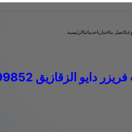
عنا
اتصل بنا
اخبارنا
خدماتنا
الرئيسية
ر دايو الزقازيق 01210999852