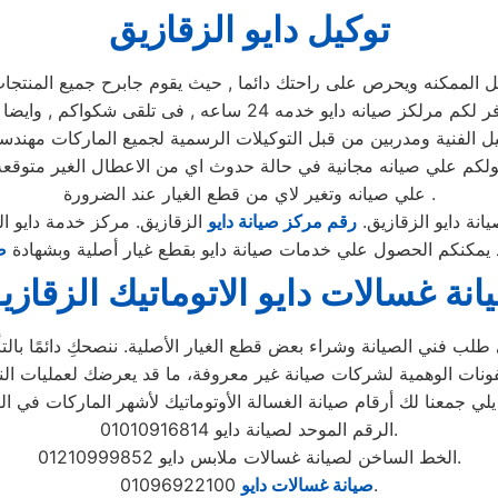
توكيل دايو الزقازيق
مكنه ويحرص على راحتك دائما , حيث يقوم جابرح جميع المنتجات ومم
يوجد فريق دعم فنى يقوم صيانه جميع الاجهزه الكهربائيه, كما توفر 
ل الفنية ومدربين من قبل التوكيلات الرسمية لجميع الماركات مهندس
حصولكم علي صيانه مجانية في حالة حدوث اي من الاعطال الغير متو
علي صيانه وتغير لاي من قطع الغيار عند الضرورة .
انة دايو الزقازيق.
رقم مركز صيانة دايو
الزقازيق. مركز خدمة دايو ال
د يمكنكم الحصول علي خدمات صيانة دايو بقطع غيار أصلية وبشهادة
ض
انة غسالات دايو الاتوماتيك الزقازي
لب فني الصيانة وشراء بعض قطع الغيار الأصلية. ننصحكِ دائمًا بالتأك
الرقم الموحد لصيانة دايو 01010916814.
الخط الساخن لصيانة غسالات ملابس دايو 01210999852.
01096922100.
صيانة غسالات دايو