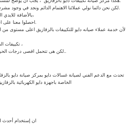
هكذا مركز صيانه تكييفات دايو بالزقازيق ، يجب ان يوضح لمستخدمى تكييفات دايو بالزقازيق ان كلنا يعلم مدى اهمية التكييف بالمنزل ونحن لا ندخر جهدا كي نلبي جميع طلبات الصيانه لتكييفات دايو.
لكن نحن دائما نولي عملائنا الاهتمام الدائم ونجد في وجود مشرفي مراقبة الجودة الاختيار الامثل لخروج اجهزة التكييفات سواء من مركز الصيانه لتكييفات دايو المعتمد بالزقازيق او من منزل العميل.
بالأضافة للايدي المدربة صاحبة الخبرة في كافة اعطال تكييفات دايو بجميع موديلاتها القديم منها والحديث،
احصلوا معنا على افضل خدمة للتكييفات في الزقازيق من خلال رقم مركز صيانه دايو المعتمد في الزقازيق.
لأن خدمة عملاء صيانه دايو للتكييفات بالزقازيق اعلى مستوى من ا
تكييفات الخدمة الشاقة من مبيعات تكييفات دايو الاولى فى مبيعات التكييفات فى الزقازيق ،
لكن هى تتحمل اقصى درجات الحرارة الصيف تعمل فى اسواء الظروف باستمرارية فى التشغيل المتواصل حيث لا يضاهيها اى تكييفات اخر..
تحدث مع الدعم الفني لصيانة غسالات دايو بمركز صيانة دايو بالزقاز
الخاصة باجهزة دايو الكهربائية بالزقاز
ان إستخدام أحدث الأ