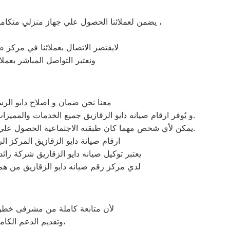
يضمن لعملائنا الحصول علي جهاز منزلي متكامل يعمل بأعلى مستوى من الكفاءة التي ينتظرها عملائنا ولتعزيز الثقة في مركز صيانة دايو الزقازيق المعتمد بالزقازيق ،
لايقتصر الاتصال بعملائنا في مركز صي
ونعتبر التواصل المباشر بعملا
معنا نحن ضمان و اصلاح دايو الرس
و يُوفر ارقام صيانه دايو الزقازيق جميع الخدمات والمميزات التي تُساهم في تحقيق راحة وأمان العملاء من خلال تخفيض أسعار تلك الخدمات والبُعد التام عن التكاليف المالية باهظة الثمن.
يمكن لأي شخص مهما كان طبقته الاجتماعية الحصول علي كافة الخدمات وأعمال التصليح التي يُقدمها توكيل ميكروويف دايو المُدعمة بباقات من الخصومات والعروض التي ليس لها مثيل.
ارقام صيانة دايو الزقازيق المركز ا
يعتبر توكيل صيانه دايو الزقازيق شركة را
لدي مركز رقم صيانه دايو الزقازيق من هم
لأن متابعة كاملة من مشرفى خطوط 
وتقديم الدعم الكامل لخدمة ما بعد البيع. دعم فنى شامل على مدار اليوم من خدمة عملاء دايو فى الزقازيق،