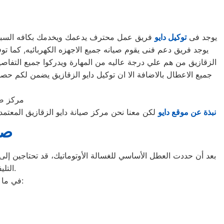
يوجد فى
توكيل دايو
فريق عمل محترف يدعمك ويخدمك بكافه السبل الم
الزقازيق من هم علي درجة عاليه من المهارة ويدركوا جميع التفاصي
جميع الاعطال بالاضافة الا ان توكيل دايو الزقازيق يضمن لكم 
مركز صي
نبذة عن موقع دايو
لكن معنا نحن مركز صيانة دايو الزقازيق المعتم
صي
بعد أن حددت العطل الأساسي للغسالة الأوتوماتيك، قد تحتاجين إلى ط
التليفونات الوهمية لشركات صيانة غير معروفة، ما قد يعرضك لعمليات النصب.
في ما يلي جمعنا لك أرقام صيانة الغسالة الأوتوماتيك لأشهر الماركات في الزقازيق: