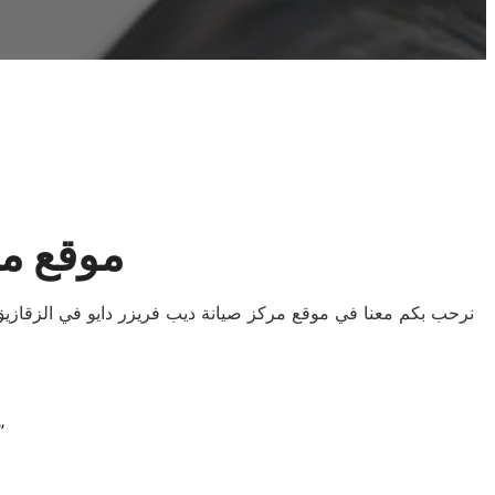
موقع مر
نرحب بكم معنا في موقع مركز صيانة ديب فريزر دايو في الزقازيق 
“إبقاء الأجهزة في أفضل حال: صيانة د