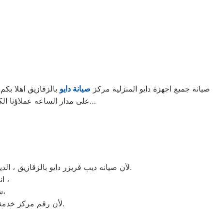
صيانة جميع اجهزة دايو المنزلية مركز
صيانة دايو
بالزقازيق اهلا بكم
على مدار الساعه عملاؤنا الكرام نحن فى توكيل دايو المعتمد بالزقازيق اتصل بنا على الخط الساخن لصيانة غسالات دايو اتصل بنا…
لأن صيانه ديب فريزر دايو بالزقازيق ، الديب فريزر دايو غني عن التعريف فائق الجودة دائما ما تبهرنا بموديلات فريدة و مختلفة التقنية عن مثيلاتها انها دايو.
انت الان تتعامل مع خبراء من مركز صيانه دايو للديب فريزر في الزقازيق ،
شرفونا بالزيارة او اتصلوا نصلكم لعمل الخدمة المنزلية و بصيانة الفورية،
لأن رقم مركز خدمة عملاء دايو للديب فريزر بجميع المحافظات اتصلوا الان مركز صيانه دايو الزقازيق مباشرة.