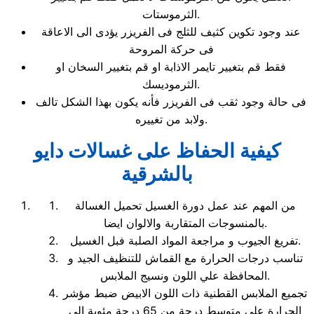
الثرموستات.
عند وجود تكوين كثيف للثلج فى الفريزر يؤدى الى الاعاقة
فى حركة المروحة
فقط قم بتغيير تايمر الاذابة او قم بتغيير السخان او
الثرموديسك.
فى حالة وجود ثقب فى الفريزر فأنه يكون بهذا الشكل تالف
ولابد من تغييره.
كيفية الحفاظ على غسالات دايو
بالشرقية
من المهم عند عمل دورة الغسيل تحميل الغسالة
بالمنسوجات المتقاربة والالوان ايضا.
تفريغ الجيوب و مراجعة المواد الصلبة فبل الغسيل.
تناسب درجات الحرارة مع القماش للتنظيف الجيد و
المحافظة علي اللون ونسيج الملابس.
تجميع الملابس القطنية ذات اللون الابيض ضبط مؤشر
الحرارة علي متوسط درجة من 65 درجة مئوية الي