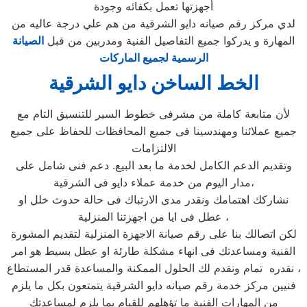
أجهزتها تعمل بكفائه وجودة
لدي مركز رقم صيانه دايو الشرقية من هم علي درجة عاليه من
المهارة و يدركوا جميع التفاصيل الفنية ومدربين من قبل
الصيانة
الرسمية لجميع الماركات
الخط الساخن دايو الشرقية
لأن متابعة كاملة من مشرفى خطوط السير للتنسيق التام مع
جميع عملائنا ومهندسينا فى جميع المحافظات للحفاظ على جميع
الالتزامات
وتقديم الدعم الكامل لخدمة ما بعد البيع. دعم فنى شامل على
مدار اليوم من خدمة عملاء دايو فى الشرقية،
نشاركك اهتمامك ونقدر مدى الارتباك فى حالة حدوث خلل او
عطل فى ايا من اجهزتنا المنزلية ،
لكن اتصالك بنا على رقم صيانة الاجهزة المنزلية لتقديم المشورة
القنية ومساعدتك فى انهاء مشكلة طارئة او عطل بسيط هو امر
نقدره تمام ونقدم لك الحلول الممكنة والمساعدة قدر المستطاع ،
فنيين مركز خدمة رقم صيانه دايو الشرقية يتمتعون بكل ما يلزم
من المهارات الفنية ما تؤهلهم للقيام بما يلزم لمساعدتك