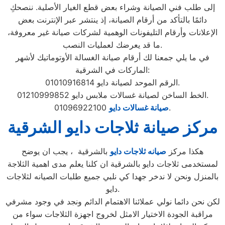
إلى طلب فني الصيانة وشراء بعض قطع الغيار الأصلية. ننصحكِ
دائمًا بالتأكد من أرقام الصيانة، إذ ينتشر عبر الإنترنت بعض
الإعلانات وأرقام التليفونات الوهمية لشركات صيانة غير معروفة،
ما قد يعرضك لعمليات النصب.
في ما يلي جمعنا لك أرقام صيانة الغسالة الأوتوماتيك لأشهر
الماركات في الشرقية:
الرقم الموحد لصيانة دايو 01010916814.
الخط الساخن لصيانة غسالات ملابس دايو 01210999852.
01096922100.
صيانة غسالات دايو
مركز صيانة ثلاجات دايو الشرقية
هكذا مركز
صيانه ثلاجات دايو
بالشرقية ، يجب ان يوضح
لمستخدمى ثلاجات دايو بالشرقية ان كلنا يعلم مدى اهمية الثلاجة
بالمنزل ونحن لا ندخر جهدا كي نلبي جميع طلبات الصيانه لثلاجات
دايو.
لكن نحن دائما نولي عملائنا الاهتمام الدائم ونجد في وجود مشرفي
مراقبة الجودة الاختيار الامثل لخروج اجهزة الثلاجات سواء من