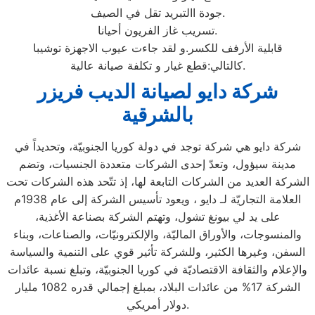
جودة االتبريد تقل في الصيف.
تسريب غاز الفريون أحيانا.
قابلية الأرفف للكسر.و لقد جاءت عيوب الاجهزة توشيبا
كالتالي:قطع غيار و تكلفة صيانة عالية.
شركة دايو لصيانة الديب فريزر
بالشرقية
شركة دايو هي شركة توجد في دولة كوريا الجنوبيّة، وتحديداً في
مدينة سيؤول، وتعدّ إحدى الشركات متعددة الجنسيات، وتضم
الشركة العديد من الشركات التابعة لها، إذ تتّحد هذه الشركات تحت
العلامة التجاريّة لـ دايو ، ويعود تأسيس الشركة إلى عام 1938م
على يد لي بيونغ تشول، وتهتم الشركة بصناعة الأغذية،
والمنسوجات، والأوراق الماليّة، والإلكترونيّات، والصناعات، وبناء
السفن، وغيرها الكثير، وللشركة تأثير قوي على التنمية والسياسة
والإعلام والثقافة الاقتصاديّة في كوريا الجنوبيّة، وتبلغ نسبة عائدات
الشركة 17% من عائدات البلاد، بمبلغ إجمالي قدره 1082 مليار
دولار أمريكي.