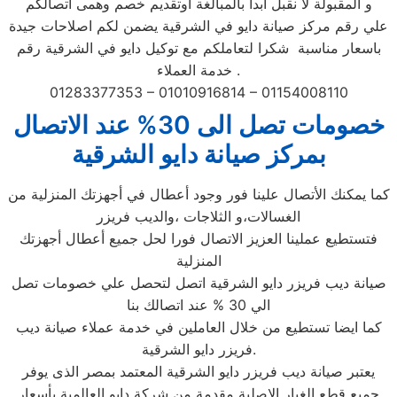
و المقبولة لا نقبل ابدا بالمبالغة اوتقديم خصم وهمى اتصالكم
علي رقم مركز صيانة دايو في الشرقية يضمن لكم اصلاحات جيدة
باسعار مناسبة شكرا لتعاملكم مع توكيل دايو في الشرقية رقم
خدمة العملاء .
01283377353 – 01010916814 – 01154008110
خصومات تصل الى 30% عند الاتصال
بمركز صيانة دايو الشرقية
كما يمكنك الأتصال علينا فور وجود أعطال في أجهزتك المنزلية من
الغسالات،و الثلاجات ،والديب فريزر
فتستطيع عملينا العزيز الاتصال فورا لحل جميع أعطال أجهزتك
المنزلية
صيانة ديب فريزر دايو الشرقية اتصل لتحصل علي خصومات تصل
الي 30 % عند اتصالك بنا
كما ايضا تستطيع من خلال العاملين في خدمة عملاء صيانة ديب
فريزر دايو الشرقية.
يعتبر صيانة ديب فريزر دايو الشرقية المعتمد بمصر الذى يوفر
جميع قطع الغيار الاصلية مقدمة من شركة دايو العالمية بأسعار