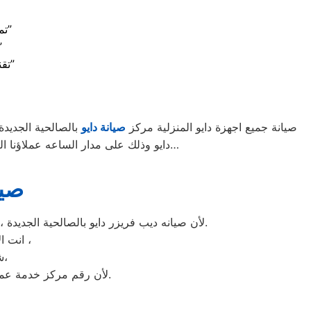
“تمتع بأفضل الخدمات: مركز صيانة دايو الرائد في الصالحية الجديدة”
“استعداد للأفضل: صيانة دايو الف
“تقنيات متطورة لجودة أفضل: مركز صيانة دايو في الصالحية الجديدة”
صيانة جميع اجهزة دايو المنزلية مركز
صيانة دايو
بالصالحية الجديدة
دايو وذلك على مدار الساعه عملاؤنا الكرام نحن فى توكيل دايو المعتمد بالصالحية الجديدة اتصل بنا على الخط الساخن لصيانة غسالات دايو اتصل بنا…
صيا
لأن صيانه ديب فريزر دايو بالصالحية الجديدة ، الديب فريزر دايو غني عن التعريف فائق الجودة دائما ما تبهرنا بموديلات فريدة و مختلفة التقنية عن مثيلاتها انها دايو.
انت الان تتعامل مع خبراء من مركز صيانه دايو للديب فريزر في الصالحية الجديدة ،
شرفونا بالزيارة او اتصلوا نصلكم لعمل الخدمة المنزلية و بصيانة الفورية،
لأن رقم مركز خدمة عملاء دايو للديب فريزر بجميع المحافظات اتصلوا الان مركز صيانه دايو الصالحية الجديدة مباشرة.