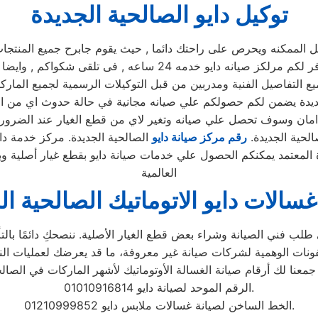
توكيل دايو الصالحية الجديدة
مكنه ويحرص على راحتك دائما , حيث يقوم جابرح جميع المنتجات ومم
يوجد فريق دعم فنى يقوم صيانه جميع الاجهزه الكهربائيه, كما توفر 
ع التفاصيل الفنية ومدربين من قبل التوكيلات الرسمية لجميع المار
الجديدة يضمن لكم حصولكم علي صيانه مجانية في حالة حدوث اي من ا
الحية الجديدة.
رقم مركز صيانة دايو
الصالحية الجديدة. مركز خدمة داي
ة المعتمد يمكنكم الحصول علي خدمات صيانة دايو بقطع غيار أصلية و
العالمية
غسالات دايو الاتوماتيك الصالحية ال
لب فني الصيانة وشراء بعض قطع الغيار الأصلية. ننصحكِ دائمًا بالتأك
الرقم الموحد لصيانة دايو 01010916814.
الخط الساخن لصيانة غسالات ملابس دايو 01210999852.