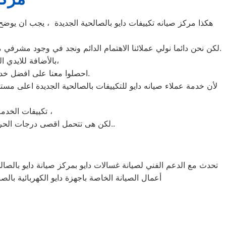
هكذا مركز صيانه تكييفات دايو بالصالحية الجديدة ، يجب ان يوضح 
لكن نحن دائما نولي عملائنا الاهتمام الدائم ونجد في وجود مشرفي مراقبة الجودة الاختيار الامثل لخروج اجهزة التكييفات سواء من مركز الصيانه لتكييفات دايو المعتمد بالصالحية الجديدة او من منزل العميل.
بالأضافة للايدي المدربة صاحبة الخبرة في كافة اعطال تكييفات دايو بجميع موديلاتها القديم منها والحديث،
احصلوا معنا على افضل خدمة للتكييفات في الصالحية الجديدة من خلال رقم مركز صيانه دايو المعتمد في الصالحية الجديدة.
لأن خدمة عملاء صيانه دايو للتكييفات بالصالحية الجديدة اعلى مس
تكييفات الخدمة الشاقة من مبيعات تكييفات دايو الاولى فى مبيعات التكييفات فى الصالحية الجديدة ،
لكن هى تتحمل اقصى درجات الحرارة الصيف تعمل فى اسواء الظروف باستمرارية فى التشغيل المتواصل حيث لا يضاهيها اى تكييفات اخر..
تحدث مع الدعم الفني لصيانة غسالات دايو بمركز صيانة دايو بالصالحي
أعمال الصيانة الخاصة باجهزة دايو الكهربائية بالص