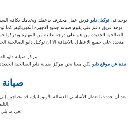
يوجد فى
توكيل دايو
فريق عمل محترف يدعمك ويخدمك بكافه السبل الم
الصالحية الجديدة من هم علي درجة عاليه من المهارة ويدركوا جمي
متجدد علي جميع الاعطال بالاضافة الا ان توكيل دايو الصالحية 
امان وسوف تحصل علي صيانه وتغير لاي من قطع الغيار عند الضرورة .
مركز صيانة دايو الص
نبذة عن موقع دايو
لكن معنا نحن مركز صيانة دايو الصالحية الجديد
صيانة 
بعد أن حددت العطل الأساسي للغسالة الأوتوماتيك، قد تحتاجين إلى ط
التليفونات الوهمية لشركات صيانة غير معروفة، ما قد يعرضك لعمليات النصب.
في ما يلي جمعنا لك أرقام صيانة الغسالة الأوتوماتيك لأشهر الماركات في الصالحية الجديدة: