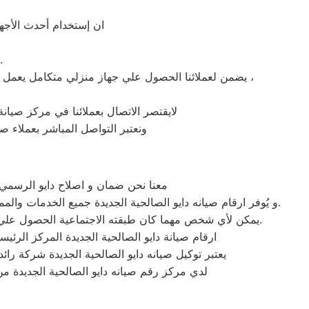
ان إستخدام أحدث الأجهز
» توافر قطع غيار دايو الاصلية ف
يضمن لعملائنا الحصول علي جهاز منزلي متكامل يعمل بأعلى مستوى من الكفاءة التي ينتظرها عملائنا ولتعزيز الثقة في مركز صيانة دايو الصالحية الجديدة المعتمد بالصالحية الجديدة ،
لايقتصر الاتصال بعملائنا في مركز صيانة 
ونعتبر التواصل المباشر بعملاء صي
معنا نحن ضمان و اصلاح دايو الرسمي ب
و يُوفر ارقام صيانه دايو الصالحية الجديدة جميع الخدمات والمميزات التي تُساهم في تحقيق راحة وأمان العملاء من خلال تخفيض أسعار تلك الخدمات والبُعد التام عن التكاليف المالية باهظة الثمن.
يمكن لأي شخص مهما كان طبقته الاجتماعية الحصول علي كافة الخدمات وأعمال التصليح التي يُقدمها توكيل ميكروويف دايو المُدعمة بباقات من الخصومات والعروض التي ليس لها مثيل.
ارقام صيانة دايو الصالحية الجديدة المركز الرئي
يعتبر توكيل صيانه دايو الصالحية الجديدة شركة را
لدي مركز رقم صيانه دايو الصالحية الجديدة م