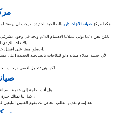
مركز
هكذا مركز
صيانه ثلاجات دايو
بالصالحية الجديدة ، يجب ان يوضح لمست
لكن نحن دائما نولي عملائنا الاهتمام الدائم ونجد في وجود مشرفي مراقبة الجودة الاختيار الامثل لخروج اجهزة الثلاجات سواء من مركز الصيانه لثلاجات دايو المعتمد بالصالحية الجديدة او من منزل العميل.
بالأضافة للايدي المدربة صاحبة الخبرة في كافة اعطال ثلاجات دايو بجميع موديلاتها القديم منها والحديث،
احصلوا معنا على افضل خدمة للثلاجات في الصالحية الجديدة من خلال رقم مركز صيانه دايو المعتمد في الصالحية الجديدة.
لأن خدمة عملاء صيانه دايو للثلاجات بالصالحية الجديدة اعلى م
لكن هى تتحمل اقصى درجات الحرارة الصيف تعمل فى اسواء الظروف باستمرارية فى التشغيل المتواصل حيث لا يضاهيها اى ثلاجات اخر.
صيان
هل أنت بحاجة إلى خدمة الصيانة الفورية لغسالة الأطباق دايو الصالحية الجديدة لديك؟ نحن نمنحك خدمة الصيانة الفورية التي ترغب بها،
كما إننا نمتلك خبرة أكثر من 10 سنوات في خدمات إصلاحات كافة أنواع غسالات الأطباق دايو الصالحية الجديدة ،
بعد إتمام تقديم الطلب الخاص بك يقوم الفنيين التابعين ل
مركز