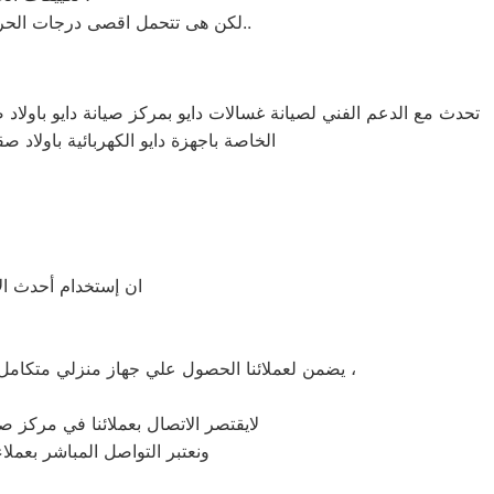
لكن هى تتحمل اقصى درجات الحرارة الصيف تعمل فى اسواء الظروف باستمرارية فى التشغيل المتواصل حيث لا يضاهيها اى تكييفات اخر..
تحدث مع الدعم الفني لصيانة غسالات دايو بمركز صيانة دايو باولاد ص
الخاصة باجهزة دايو الكهربائية باولاد ص
ان إستخدام أحدث الأ
يضمن لعملائنا الحصول علي جهاز منزلي متكامل يعمل بأعلى مستوى من الكفاءة التي ينتظرها عملائنا ولتعزيز الثقة في مركز صيانة دايو اولاد صقر المعتمد باولاد صقر ،
لايقتصر الاتصال بعملائنا في مركز صي
ونعتبر التواصل المباشر بعملا