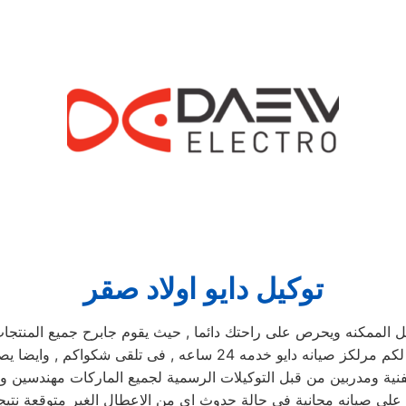
توكيل دايو اولاد صقر
مكنه ويحرص على راحتك دائما , حيث يقوم جابرح جميع المنتجات ومم
يوجد فريق دعم فنى يقوم صيانه جميع الاجهزه الكهربائيه, كما توفر لكم 
نية ومدربين من قبل التوكيلات الرسمية لجميع الماركات مهندسين وف
كم علي صيانه مجانية في حالة حدوث اي من الاعطال الغير متوقعة 