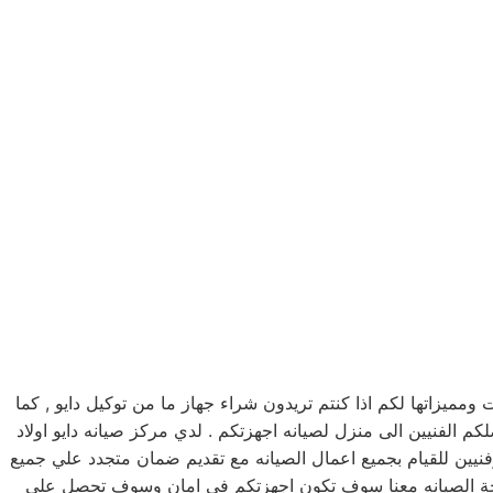
يزاتها لكم اذا كنتم تريدون شراء جهاز ما من توكيل دايو , كما
مرلكز صيانه دايو خدمه 24 ساعه , فى تلقى شكواكم , وايضا يصلكم الفنيين الى منزل لصيانه اجهزتكم . لدي مركز صيانه دايو اولاد
نيين للقيام بجميع اعمال الصيانه مع تقديم ضمان متجدد علي جميع
نتيجة الصيانه معنا سوف تكون اجهزتكم في امان وسوف تحصل علي