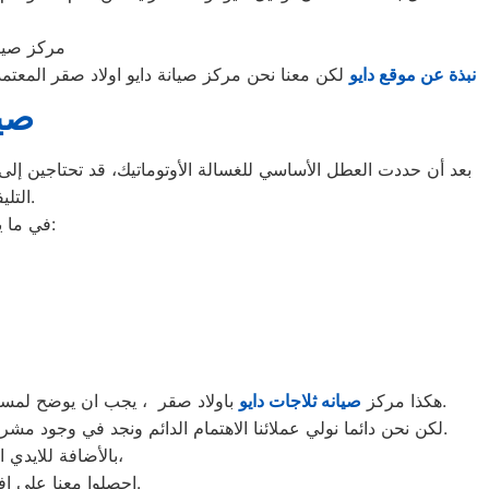
مركز صيان
نبذة عن موقع دايو
لكن معنا نحن مركز صيانة دايو اولاد صقر المعت
صيا
بعد أن حددت العطل الأساسي للغسالة الأوتوماتيك، قد تحتاجين إلى ط
التليفونات الوهمية لشركات صيانة غير معروفة، ما قد يعرضك لعمليات النصب.
في ما يلي جمعنا لك أرقام صيانة الغسالة الأوتوماتيك لأشهر الماركات في اولاد صقر:
باولاد صقر ، يجب ان يوضح لمستخدمى ثلاجات دايو باولاد صقر ان كلنا يعلم مدى اهمية الثلاجة بالمنزل ونحن لا ندخر جهدا كي نلبي جميع طلبات الصيانه لثلاجات دايو.
هكذا مركز
صيانه ثلاجات دايو
لكن نحن دائما نولي عملائنا الاهتمام الدائم ونجد في وجود مشرفي مراقبة الجودة الاختيار الامثل لخروج اجهزة الثلاجات سواء من مركز الصيانه لثلاجات دايو المعتمد باولاد صقر او من منزل العميل.
بالأضافة للايدي المدربة صاحبة الخبرة في كافة اعطال ثلاجات دايو بجميع موديلاتها القديم منها والحديث،
احصلوا معنا على افضل خدمة للثلاجات في اولاد صقر من خلال رقم مركز صيانه دايو المعتمد في اولاد صقر.