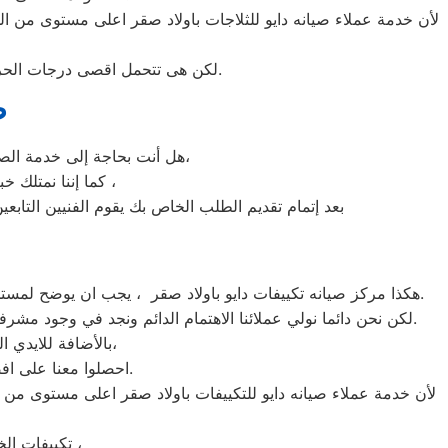
لأن خدمة عملاء صيانه دايو للثلاجات باولاد صقر اعلى مستوى من ال
لكن هى تتحمل اقصى درجات الحرارة الصيف تعمل فى اسواء الظروف باستمرارية فى التشغيل المتواصل حيث لا يضاهيها اى ثلاجات اخر.
ص
هل أنت بحاجة إلى خدمة الصيانة الفورية لغسالة الأطباق دايو اولاد صقر لديك؟ نحن نمنحك خدمة الصيانة الفورية التي ترغب بها،
كما إننا نمتلك خبرة أكثر من 10 سنوات في خدمات إصلاحات كافة أنواع غسالات الأطباق دايو اولاد صقر ،
بعد إتمام تقديم الطلب الخاص بك يقوم الفنيين التابعي
م
هكذا مركز صيانه تكييفات دايو باولاد صقر ، يجب ان يوضح لمستخدمى تكييفات دايو باولاد صقر ان كلنا يعلم مدى اهمية التكييف بالمنزل ونحن لا ندخر جهدا كي نلبي جميع طلبات الصيانه لتكييفات دايو.
لكن نحن دائما نولي عملائنا الاهتمام الدائم ونجد في وجود مشرفي مراقبة الجودة الاختيار الامثل لخروج اجهزة التكييفات سواء من مركز الصيانه لتكييفات دايو المعتمد باولاد صقر او من منزل العميل.
بالأضافة للايدي المدربة صاحبة الخبرة في كافة اعطال تكييفات دايو بجميع موديلاتها القديم منها والحديث،
احصلوا معنا على افضل خدمة للتكييفات في اولاد صقر من خلال رقم مركز صيانه دايو المعتمد في اولاد صقر.
لأن خدمة عملاء صيانه دايو للتكييفات باولاد صقر اعلى مستوى من ا
تكييفات الخدمة الشاقة من مبيعات تكييفات دايو الاولى فى مبيعات التكييفات فى اولاد صقر ،