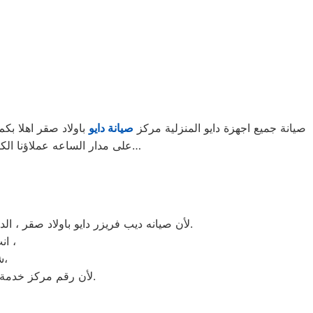
صيانة جميع اجهزة دايو المنزلية مركز
صيانة دايو
باولاد صقر اهلا بك
على مدار الساعه عملاؤنا الكرام نحن فى توكيل دايو المعتمد باولاد صقر اتصل بنا على الخط الساخن لصيانة غسالات دايو اتصل بنا…
لأن صيانه ديب فريزر دايو باولاد صقر ، الديب فريزر دايو غني عن التعريف فائق الجودة دائما ما تبهرنا بموديلات فريدة و مختلفة التقنية عن مثيلاتها انها دايو.
انت الان تتعامل مع خبراء من مركز صيانه دايو للديب فريزر في اولاد صقر ،
شرفونا بالزيارة او اتصلوا نصلكم لعمل الخدمة المنزلية و بصيانة الفورية،
لأن رقم مركز خدمة عملاء دايو للديب فريزر بجميع المحافظات اتصلوا الان مركز صيانه دايو اولاد صقر مباشرة.