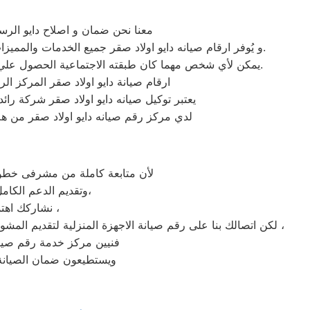
معنا نحن ضمان و اصلاح دايو الرسم
و يُوفر ارقام صيانه دايو اولاد صقر جميع الخدمات والمميزات التي تُساهم في تحقيق راحة وأمان العملاء من خلال تخفيض أسعار تلك الخدمات والبُعد التام عن التكاليف المالية باهظة الثمن.
يمكن لأي شخص مهما كان طبقته الاجتماعية الحصول علي كافة الخدمات وأعمال التصليح التي يُقدمها توكيل ميكروويف دايو المُدعمة بباقات من الخصومات والعروض التي ليس لها مثيل.
ارقام صيانة دايو اولاد صقر المركز ال
يعتبر توكيل صيانه دايو اولاد صقر شركة را
لدي مركز رقم صيانه دايو اولاد صقر من هم
لأن متابعة كاملة من مشرفى خطوط 
وتقديم الدعم الكامل لخدمة ما بعد البيع. دعم فنى شامل على مدار اليوم من خدمة عملاء دايو فى اولاد صقر،
نشاركك اهتمامك ونقدر مدى الارتباك فى حالة حدوث خلل او عطل فى ايا من اجهزتنا المنزلية ،
لكن اتصالك بنا على رقم صيانة الاجهزة المنزلية لتقديم المشورة القنية ومساعدتك فى انهاء مشكلة طارئة او عطل بسيط هو امر نقدره تمام ونقدم لك الحلول الممكنة والمساعدة قدر المستطاع ،
فنيين مركز خدمة رقم صيانه
ويستطيعون ضمان الصيانة 