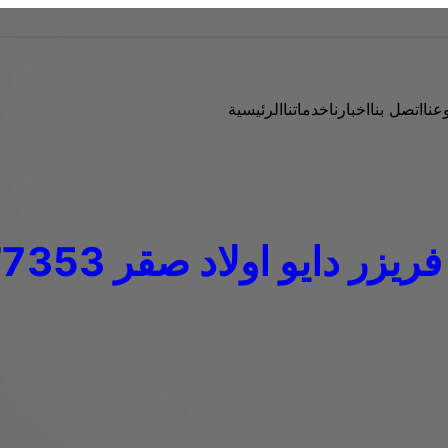
عنا
اتصل بنا
اخبارنا
خدماتنا
الرئيسية
ر دايو اولاد صقر 01283377353