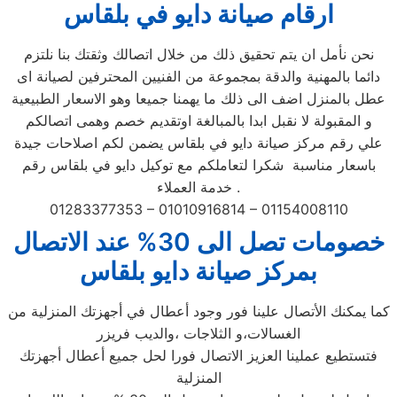
ارقام صيانة دايو في بلقاس
نحن نأمل ان يتم تحقيق ذلك من خلال اتصالك وثقتك بنا نلتزم
دائما بالمهنية والدقة بمجموعة من الفنيين المحترفين لصيانة اى
عطل بالمنزل اضف الى ذلك ما يهمنا جميعا وهو الاسعار الطبيعية
و المقبولة لا نقبل ابدا بالمبالغة اوتقديم خصم وهمى اتصالكم
علي رقم مركز صيانة دايو في بلقاس يضمن لكم اصلاحات جيدة
باسعار مناسبة شكرا لتعاملكم مع توكيل دايو في بلقاس رقم
خدمة العملاء .
01283377353 – 01010916814 – 01154008110
خصومات تصل الى 30% عند الاتصال
بمركز صيانة دايو بلقاس
كما يمكنك الأتصال علينا فور وجود أعطال في أجهزتك المنزلية من
الغسالات،و الثلاجات ،والديب فريزر
فتستطيع عملينا العزيز الاتصال فورا لحل جميع أعطال أجهزتك
المنزلية