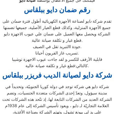
فيمكنك حل جميع الأعطال بواسطة
صيانة
دايو
رقم ضمان دايو ببلقاس
تقدم شركة
دايو
لصناعة الأجهزة الكهربائية أطول فترة
ضمان
على
جميع الأجهزة المنزلية، وكذلك قطع الغيار الأصلية، جميعها تضمنها
الشركة ويحصل معها العميل على ضمان علي عيوب الاجهزة دايو
قطع غيار و تكلفة صيانة عالية.
جودة االتبريد تقل في الصيف.
تسريب غاز الفريون أحيانا.
قابلية الأرفف للكسر.و لقد جاءت عيوب الاجهزة توشيبا
كالتالي:قطع غيار و تكلفة صيانة عالية.
شركة دايو لصيانة الديب فريزر ببلقاس
شركة دايو هي شركة توجد في دولة كوريا الجنوبيّة، وتحديداً في
مدينة سيؤول، وتعدّ إحدى الشركات متعددة الجنسيات، وتضم
الشركة العديد من الشركات التابعة لها، إذ تتّحد هذه الشركات تحت
العلامة التجاريّة لـ دايو ، ويعود تأسيس الشركة إلى عام 1938م
على يد لي بيونغ تشول، وتهتم الشركة بصناعة الأغذية،