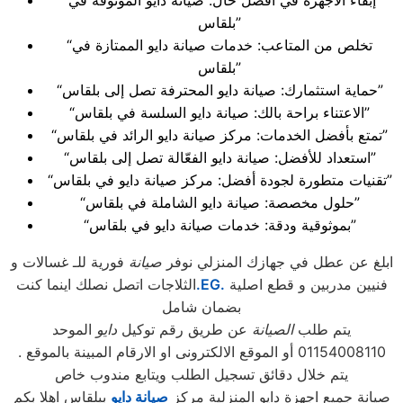
“إبقاء الأجهزة في أفضل حال: صيانة دايو الموثوقة في
بلقاس”
“تخلص من المتاعب: خدمات صيانة دايو الممتازة في
بلقاس”
“حماية استثمارك: صيانة دايو المحترفة تصل إلى بلقاس”
“الاعتناء براحة بالك: صيانة دايو السلسة في بلقاس”
“تمتع بأفضل الخدمات: مركز صيانة دايو الرائد في بلقاس”
“استعداد للأفضل: صيانة دايو الفعّالة تصل إلى بلقاس”
“تقنيات متطورة لجودة أفضل: مركز صيانة دايو في بلقاس”
“حلول مخصصة: صيانة دايو الشاملة في بلقاس”
“بموثوقية ودقة: خدمات صيانة دايو في بلقاس”
ابلغ عن عطل في جهازك المنزلي نوفر
صيانة
فورية للـ غسالات و
فنيين مدربين و قطع اصلية
.EG.
الثلاجات اتصل نصلك اينما كنت
بضمان شامل
يتم طلب
الصيانة
عن طريق رقم توكيل
دايو
الموحد
01154008110 أو الموقع الالكترونى او الارقام المبينة بالموقع .
يتم خلال دقائق تسجيل الطلب ويتابع مندوب خاص
صيانة جميع اجهزة دايو المنزلية مركز
صيانة دايو
ببلقاس اهلا بكم