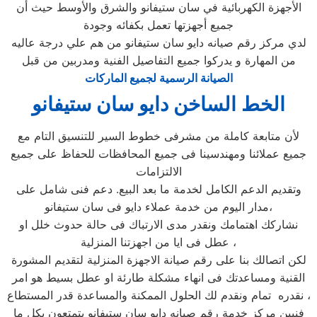
الأجهزة الكهربائية في سان ستيفانو والشرق والأوسط حيث أن
جميع أجهزتها تعمل بكفائه وجودة
لدي مركز رقم صيانه دايو سان ستيفانو من هم علي درجة عاليه
من المهارة و يدركوا جميع التفاصيل الفنية ومدربين من قبل
الصيانة الرسمية لجميع الماركات
الخط الساخن دايو سان ستيفانو
لأن متابعة كاملة من مشرفى خطوط السير للتنسيق التام مع
جميع عملائنا ومهندسينا فى جميع المحافظات للحفاظ على جميع
الالتزامات
وتقديم الدعم الكامل لخدمة ما بعد البيع. دعم فنى شامل على
مدار اليوم من خدمة عملاء دايو فى سان ستيفانو،
نشاركك اهتمامك ونقدر مدى الارتباك فى حالة حدوث خلل او
عطل فى ايا من اجهزتنا المنزلية ،
لكن اتصالك بنا على رقم صيانة الاجهزة المنزلية لتقديم المشورة
القنية ومساعدتك فى انهاء مشكلة طارئة او عطل بسيط هو امر
نقدره تمام ونقدم لك الحلول الممكنة والمساعدة قدر المستطاع ،
فنيين مركز خدمة رقم صيانه دايو سان ستيفانو يتمتعون بكل ما