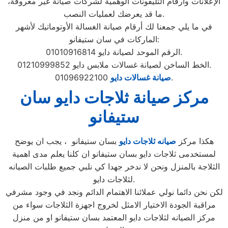
الإعلانات وأرقام التليفونات الوهمية لشركات صيانة غير معروفة،
ما قد يعرضك لعمليات النصب.
في ما يلي جمعنا لك أرقام صيانة الغسالة الأوتوماتيك لأشهر
الماركات في سان ستيفانو:
الرقم الموحد لصيانة دايو 01010916814.
الخط الساخن لصيانة غسالات ملابس دايو 01210999852.
01096922100.
صيانة غسالات دايو
مركز صيانة ثلاجات دايو سان
ستيفانو
هكذا مركز
صيانه ثلاجات دايو
بسان ستيفانو ، يجب ان يوضح
لمستخدمى ثلاجات دايو بسان ستيفانو ان كلنا يعلم مدى اهمية
الثلاجة بالمنزل ونحن لا ندخر جهدا كي نلبي جميع طلبات الصيانه
لثلاجات دايو.
لكن نحن دائما نولي عملائنا الاهتمام الدائم ونجد في وجود مشرفي
مراقبة الجودة الاختيار الامثل لخروج اجهزة الثلاجات سواء من
مركز الصيانه لثلاجات دايو المعتمد بسان ستيفانو او من منزل