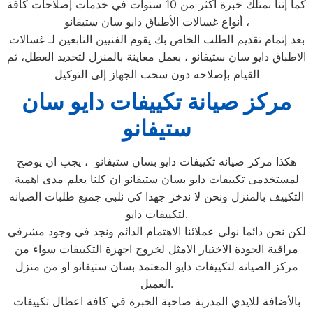
كما إننا نمتلك خبرة أكثر من 10 سنوات في خدمات إصلاحات كافة
أنواع غسالات الأطباق دايو سان ستيفانو ،
بعد إتمام تقديم الطلب الخاص بك يقوم الفنيين التابعين لـ غسالات
الاطباق دايو سان ستيفانو ، بعمل معاينة بالمنزل لتحديد العطل، ثم
القيام بإصلاحه دون سحب الجهاز إلى التوكيل
مركز صيانة تكييفات دايو سان
ستيفانو
هكذا مركز صيانه تكييفات دايو بسان ستيفانو ، يجب ان يوضح
لمستخدمى تكييفات دايو بسان ستيفانو ان كلنا يعلم مدى اهمية
التكييف بالمنزل ونحن لا ندخر جهدا كي نلبي جميع طلبات الصيانه
لتكييفات دايو.
لكن نحن دائما نولي عملائنا الاهتمام الدائم ونجد في وجود مشرفي
مراقبة الجودة الاختيار الامثل لخروج اجهزة التكييفات سواء من
مركز الصيانه لتكييفات دايو المعتمد بسان ستيفانو او من منزل
العميل.
بالأضافة للايدي المدربة صاحبة الخبرة في كافة اعطال تكييفات