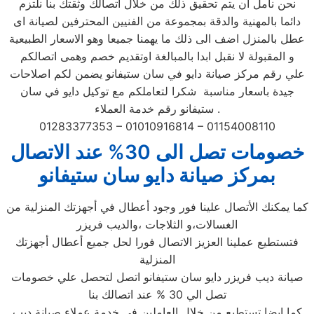
نحن نأمل ان يتم تحقيق ذلك من خلال اتصالك وثقتك بنا نلتزم
دائما بالمهنية والدقة بمجموعة من الفنيين المحترفين لصيانة اى
عطل بالمنزل اضف الى ذلك ما يهمنا جميعا وهو الاسعار الطبيعية
و المقبولة لا نقبل ابدا بالمبالغة اوتقديم خصم وهمى اتصالكم
علي رقم مركز صيانة دايو في سان ستيفانو يضمن لكم اصلاحات
جيدة باسعار مناسبة شكرا لتعاملكم مع توكيل دايو في سان
ستيفانو رقم خدمة العملاء .
01283377353 – 01010916814 – 01154008110
خصومات تصل الى 30% عند الاتصال
بمركز صيانة دايو سان ستيفانو
كما يمكنك الأتصال علينا فور وجود أعطال في أجهزتك المنزلية من
الغسالات،و الثلاجات ،والديب فريزر
فتستطيع عملينا العزيز الاتصال فورا لحل جميع أعطال أجهزتك
المنزلية
صيانة ديب فريزر دايو سان ستيفانو اتصل لتحصل علي خصومات
تصل الي 30 % عند اتصالك بنا
كما ايضا تستطيع من خلال العاملين في خدمة عملاء صيانة ديب