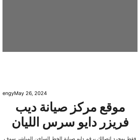
engy
May 26, 2024
موقع مركز صيانة ديب
فريزر دايو سرس الليان
فقط بمجرد اتصالك برقم دايو صيانة الخط الساخن المباشر سوف