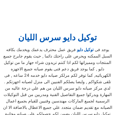
توكيل دايو سرس الليان
يوجد فى
توكيل دايو
فريق عمل محترف يدعمك ويخدمك بكافه
السبل الممكنه ويحرص على راحتك دائما , حيث يقوم جابرح جميع
المنتجات ومميزاتها لكم اذا كنتم تريدون شراء جهاز ما من توكيل
دايو , كما يوجد فريق دعم فنى يقوم صيانه جميع الاجهزه
الكهربائيه, كما توفر لكم مرلكز صيانه دايو خدمه 24 ساعه , فى
تلقى شكواكم , وايضا يصلكم الفنيين الى منزل لصيانه اجهزتكم .
لدي مركز صيانه دايو سرس الليان من هم علي درجة عاليه من
المهارة ويدركوا جميع التفاصيل الفنية ومدربين من قبل التوكيلات
الرسمية لجميع الماركات مهندسين وفنيين للقيام بجميع اعمال
الصيانه مع تقديم ضمان متجدد علي جميع الاعطال بالاضافة الا ان
توكيل دايو سرس الليان يضمن لكم حصولكم علي صيانه مجانية