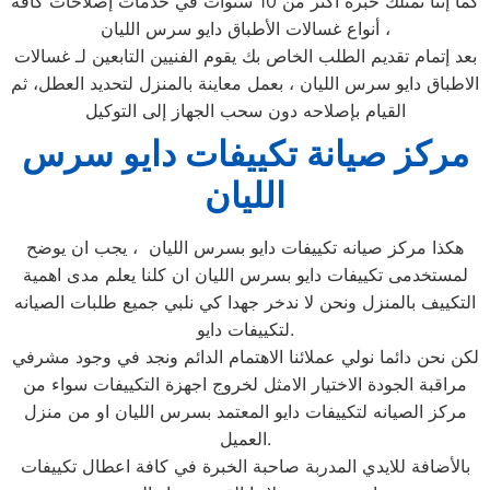
كما إننا نمتلك خبرة أكثر من 10 سنوات في خدمات إصلاحات كافة
أنواع غسالات الأطباق دايو سرس الليان ،
بعد إتمام تقديم الطلب الخاص بك يقوم الفنيين التابعين لـ غسالات
الاطباق دايو سرس الليان ، بعمل معاينة بالمنزل لتحديد العطل، ثم
القيام بإصلاحه دون سحب الجهاز إلى التوكيل
مركز صيانة تكييفات دايو سرس
الليان
هكذا مركز صيانه تكييفات دايو بسرس الليان ، يجب ان يوضح
لمستخدمى تكييفات دايو بسرس الليان ان كلنا يعلم مدى اهمية
التكييف بالمنزل ونحن لا ندخر جهدا كي نلبي جميع طلبات الصيانه
لتكييفات دايو.
لكن نحن دائما نولي عملائنا الاهتمام الدائم ونجد في وجود مشرفي
مراقبة الجودة الاختيار الامثل لخروج اجهزة التكييفات سواء من
مركز الصيانه لتكييفات دايو المعتمد بسرس الليان او من منزل
العميل.
بالأضافة للايدي المدربة صاحبة الخبرة في كافة اعطال تكييفات