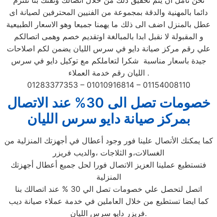
نحن نأمل ان يتم تحقيق ذلك من خلال اتصالك وثقتك بنا نلتزم
دائما بالمهنية والدقة بمجموعة من الفنيين المحترفين لصيانة اى
عطل بالمنزل اضف الى ذلك ما يهمنا جميعا وهو الاسعار الطبيعية
و المقبولة لا نقبل ابدا بالمبالغة اوتقديم خصم وهمى اتصالكم
علي رقم مركز صيانة دايو في سرس الليان يضمن لكم اصلاحات
جيدة باسعار مناسبة شكرا لتعاملكم مع توكيل دايو في سرس
الليان رقم خدمة العملاء .
01283377353 – 01010916814 – 01154008110
خصومات تصل الى 30% عند الاتصال
بمركز صيانة دايو سرس الليان
كما يمكنك الأتصال علينا فور وجود أعطال في أجهزتك المنزلية من
الغسالات،و الثلاجات ،والديب فريزر
فتستطيع عملينا العزيز الاتصال فورا لحل جميع أعطال أجهزتك
المنزلية
اتصل لتحصل علي خصومات تصل الي 30 % عند اتصالك بنا
كما ايضا تستطيع من خلال العاملين في خدمة عملاء صيانة ديب
فريزر دايو سرس الليان.