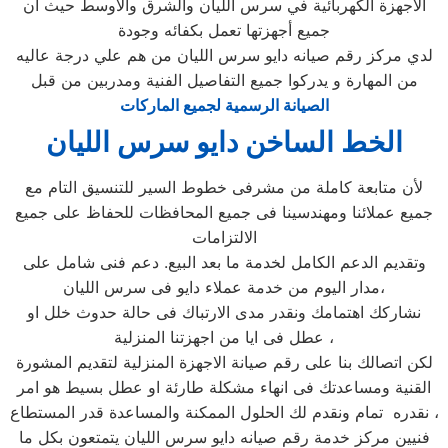
الأجهزة الكهربائية في سرس الليان والشرق والأوسط حيث أن
جميع أجهزتها تعمل بكفائه وجودة
لدي مركز رقم صيانه دايو سرس الليان من هم علي درجة عاليه
من المهارة و يدركوا جميع التفاصيل الفنية ومدربين من قبل
الصيانة الرسمية لجميع الماركات
الخط الساخن دايو سرس الليان
لأن متابعة كاملة من مشرفى خطوط السير للتنسيق التام مع
جميع عملائنا ومهندسينا فى جميع المحافظات للحفاظ على جميع
الالتزامات
وتقديم الدعم الكامل لخدمة ما بعد البيع. دعم فنى شامل على
مدار اليوم من خدمة عملاء دايو فى سرس الليان،
نشاركك اهتمامك ونقدر مدى الارتباك فى حالة حدوث خلل او
عطل فى ايا من اجهزتنا المنزلية ،
لكن اتصالك بنا على رقم صيانة الاجهزة المنزلية لتقديم المشورة
القنية ومساعدتك فى انهاء مشكلة طارئة او عطل بسيط هو امر
نقدره تمام ونقدم لك الحلول الممكنة والمساعدة قدر المستطاع ،
فنيين مركز خدمة رقم صيانه دايو سرس الليان يتمتعون بكل ما