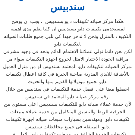
سندبيس
هكذا مركز صيانه تكييفات دايو بسندبيس ، يجب ان يوضح
لمستخدمى تكييفات دايو بسندبيس ان كلنا يعلم مدى اهمية
التكييف بالمنزل ونحن لا ندخر جهدا كي نلبي جميع طلبات الصيانه
لتكييفات دايو.
لكن نحن دائما نولي عملائنا الاهتمام الدائم ونجد في وجود مشرفي
مراقبة الجودة الاختيار الامثل لخروج اجهزة التكييفات سواء من
مركز الصيانه لتكييفات دايو المعتمد بسندبيس او من منزل العميل.
بالأضافة للايدي المدربة صاحبة الخبرة في كافة اعطال تكييفات
دايو بجميع موديلاتها القديم منها والحديث،
احصلوا معنا على افضل خدمة للتكييفات في سندبيس من خلال
رقم مركز صيانه دايو المعتمد في سندبيس.
لأن خدمة عملاء صيانه دايو للتكييفات بسندبيس اعلى مستوى من
الحرفية للربط والتنسيق المتكامل بين خدمة عملاء مبيعات
تكييفات دايو ومهندسين بسيارات مبيعات صيانه اجهزة تكييفات
دايو المتنقلة فى جميع محافظات سندبيس.
تكييفات الخدمة الشاقة من مبيعات تكييفات دايو الاولى فى