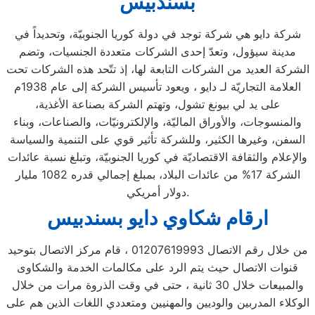
بسندبيس
شركة دايو هي شركة توجد في دولة كوريا الجنوبيّة، وتحديداً في
مدينة سيؤول، وتعدّ إحدى الشركات متعددة الجنسيات، وتضم
الشركة العديد من الشركات التابعة لها، إذ تتّحد هذه الشركات تحت
العلامة التجاريّة لـ دايو ، ويعود تأسيس الشركة إلى عام 1938م
على يد لي بيونغ تشول، وتهتم الشركة بصناعة الأغذية،
والمنسوجات، والأوراق الماليّة، والإلكترونيّات، والصناعات، وبناء
السفن، وغيرها الكثير، وللشركة تأثير قوي على التنمية والسياسة
والإعلام والثقافة الاقتصاديّة في كوريا الجنوبيّة، وتبلغ نسبة عائدات
الشركة 17% من عائدات البلاد، بمبلغ إجمالي قدره 1082 مليار
دولار أمريكي.
ارقام شكاوي دايو بسندبيس
من خلال رقم الاتصال 01207619993 ، قام مركز الاتصال بتوحيد
قنوات الاتصال حيث يتم الرد على مكالمات الخدمة والشكاوى
والمبيعات خلال 30 ثانية ، حتى في وقت الذروة مرات من خلال
الوكلاء المدربين والوديين والمهنيين ومتعددي اللغات الذين هم على