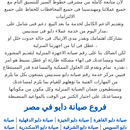
لأن متابعة كاملة من مشرفى خطوط السير للتنسيق التام مع
جميع عملائنا ومهندسينا فى جميع المحافظات للحفاظ على جميع
الالتزامات
وتقديم الدعم الكامل لخدمة ما بعد البيع. دعم فنى شامل على
مدار اليوم من خدمة عملاء دايو فى سندبيس،
نشاركك اهتمامك ونقدر مدى الارتباك فى حالة حدوث خلل او
عطل فى ايا من اجهزتنا المنزلية ،
لكن اتصالك بنا على رقم صيانة الاجهزة المنزلية لتقديم المشورة
القنية ومساعدتك فى انهاء مشكلة طارئة او عطل بسيط هو امر
نقدره تمام ونقدم لك الحلول الممكنة والمساعدة قدر المستطاع ،
فنيين مركز خدمة رقم صيانه دايو سندبيس يتمتعون بكل ما يلزم
من المهارات الفنية ما تؤهلهم للقيام بما يلزم لمساعدتك
ويستطيعون ضمان الصيانة المنزلية وكل مكون من مكوناتها
ومساعدتك على اجتياز الكثير من الوقت بالمواعيد المنضبطة
فروع صيانة دايو في مصر
صيانة دايو القاهرة
| صيانة دايو الجيزة
|
صيانة دايو الدقهلية
|
صيانة
دايو السويس
|
صيانة دايو الشرقية
|
صيانة دايو الاسكندرية
|
صيانة