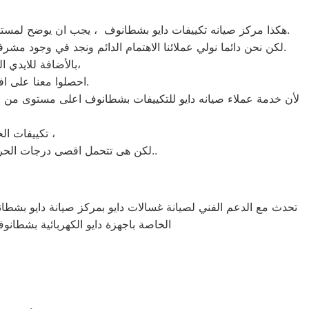
هكذا مركز صيانه تكييفات دايو بشطانوف ، يجب ان يوضح لمستخدمى تكييفات دايو بشطانوف ان كلنا يعلم مدى اهمية التكييف بالمنزل ونحن لا ندخر جهدا كي نلبي جميع طلبات الصيانه لتكييفات دايو.
لكن نحن دائما نولي عملائنا الاهتمام الدائم ونجد في وجود مشرفي مراقبة الجودة الاختيار الامثل لخروج اجهزة التكييفات سواء من مركز الصيانه لتكييفات دايو المعتمد بشطانوف او من منزل العميل.
بالأضافة للايدي المدربة صاحبة الخبرة في كافة اعطال تكييفات دايو بجميع موديلاتها القديم منها والحديث،
احصلوا معنا على افضل خدمة للتكييفات في شطانوف من خلال رقم مركز صيانه دايو المعتمد في شطانوف.
لأن خدمة عملاء صيانه دايو للتكييفات بشطانوف اعلى مستوى من الح
تكييفات الخدمة الشاقة من مبيعات تكييفات دايو الاولى فى مبيعات التكييفات فى شطانوف ،
لكن هى تتحمل اقصى درجات الحرارة الصيف تعمل فى اسواء الظروف باستمرارية فى التشغيل المتواصل حيث لا يضاهيها اى تكييفات اخر..
تحدث مع الدعم الفني لصيانة غسالات دايو بمركز صيانة دايو بشطانو
الخاصة باجهزة دايو الكهربائية بشطانوف