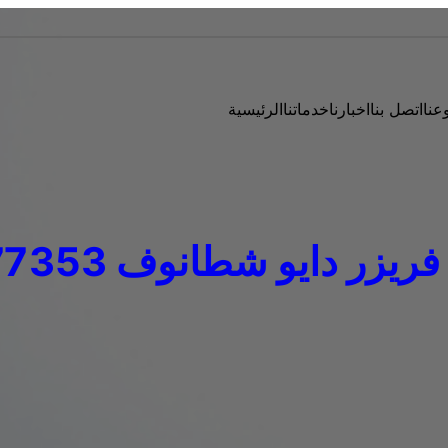
عنا
اتصل بنا
اخبارنا
خدماتنا
الرئيسية
زر دايو شطانوف 01283377353