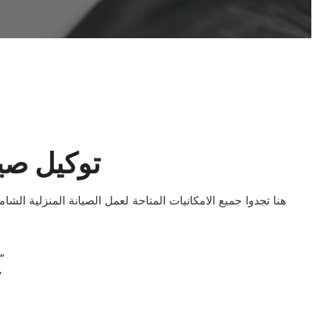
توكيل صي
هنا تجدوا جميع الامكانيات المتاحة لعمل الصيانة المنزلية ال
“إبقاء الأجهزة في أفضل حال: صيانة دايو الموثوقة في شطا
“تخلص من المتا