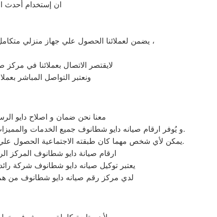
ان إستخدام أحدث ال
يضمن لعملائنا الحصول علي جهاز منزلي متكامل يعمل بأعلى مستوى من الكفاءة التي ينتظرها عملائنا ولتعزيز الثقة في مركز صيانة دايو شطانوف المعتمد بشطانوف ،
لايقتصر الاتصال بعملائنا في مركز ص
ونعتبر التواصل المباشر بعمل
معنا نحن ضمان و اصلاح دايو الرس
و يُوفر ارقام صيانه دايو شطانوف جميع الخدمات والمميزات التي تُساهم في تحقيق راحة وأمان العملاء من خلال تخفيض أسعار تلك الخدمات والبُعد التام عن التكاليف المالية باهظة الثمن.
يمكن لأي شخص مهما كان طبقته الاجتماعية الحصول علي كافة الخدمات وأعمال التصليح التي يُقدمها توكيل ميكروويف دايو المُدعمة بباقات من الخصومات والعروض التي ليس لها مثيل.
ارقام صيانة دايو شطانوف المركز ال
يعتبر توكيل صيانه دايو شطانوف شركة رائ
لدي مركز رقم صيانه دايو شطانوف من هم ع