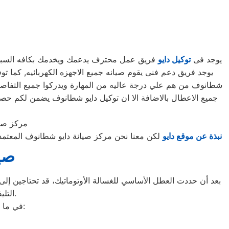
يوجد فى
توكيل دايو
فريق عمل محترف يدعمك ويخدمك بكافه السبل الم
شطانوف من هم علي درجة عاليه من المهارة ويدركوا جميع التفاصيل
جميع الاعطال بالاضافة الا ان توكيل دايو شطانوف يضمن لكم ح
مركز صي
نبذة عن موقع دايو
لكن معنا نحن مركز صيانة دايو شطانوف المعتمد
صيا
بعد أن حددت العطل الأساسي للغسالة الأوتوماتيك، قد تحتاجين إلى ط
التليفونات الوهمية لشركات صيانة غير معروفة، ما قد يعرضك لعمليات النصب.
في ما يلي جمعنا لك أرقام صيانة الغسالة الأوتوماتيك لأشهر الماركات في شطانوف: