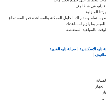
ظات للحفاظ على جميع الالتزامات
لقيام بما يلزم لمساعدتك
وقت بالمواعيد المنضبطة
ة دايو الاسكندرية
|
صيانة دايو الغربية
شطانوف
|
صيانة
الجهاز
از
ال