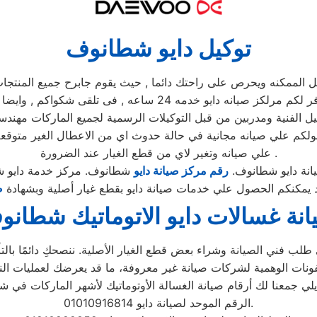
توكيل دايو شطانوف
مكنه ويحرص على راحتك دائما , حيث يقوم جابرح جميع المنتجات ومم
يوجد فريق دعم فنى يقوم صيانه جميع الاجهزه الكهربائيه, كما توفر 
 الفنية ومدربين من قبل التوكيلات الرسمية لجميع الماركات مهندسي
صولكم علي صيانه مجانية في حالة حدوث اي من الاعطال الغير متوق
علي صيانه وتغير لاي من قطع الغيار عند الضرورة .
انة دايو شطانوف.
رقم مركز صيانة دايو
شطانوف. مركز خدمة دايو 
 يمكنكم الحصول علي خدمات صيانة دايو بقطع غيار أصلية وبشهادة
ض
نة غسالات دايو الاتوماتيك شطان
لب فني الصيانة وشراء بعض قطع الغيار الأصلية. ننصحكِ دائمًا بالتأك
الرقم الموحد لصيانة دايو 01010916814.