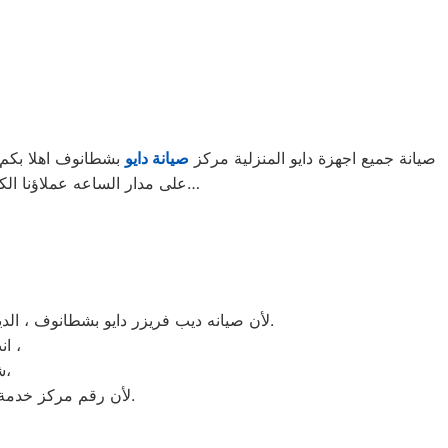
صيانة جميع اجهزة دايو المنزلية مركز
صيانة دايو
بشطانوف اهلا بكم ف
على مدار الساعه عملاؤنا الكرام نحن فى توكيل دايو المعتمد بشطانوف اتصل بنا على الخط الساخن لصيانة غسالات دايو اتصل بنا…
لأن صيانه ديب فريزر دايو بشطانوف ، الديب فريزر دايو غني عن التعريف فائق الجودة دائما ما تبهرنا بموديلات فريدة و مختلفة التقنية عن مثيلاتها انها دايو.
انت الان تتعامل مع خبراء من مركز صيانه دايو للديب فريزر في شطانوف ،
شرفونا بالزيارة او اتصلوا نصلكم لعمل الخدمة المنزلية و بصيانة الفورية،
لأن رقم مركز خدمة عملاء دايو للديب فريزر بجميع المحافظات اتصلوا الان مركز صيانه دايو شطانوف مباشرة.