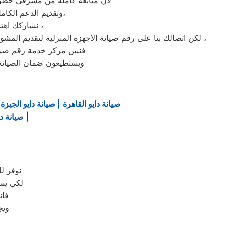
لأن متابعة كاملة من مشرفى خطوط 
وتقديم الدعم الكامل لخدمة ما بعد البيع. دعم فنى شامل على مدار اليوم من خدمة عملاء دايو فى شطانوف،
نشاركك اهتمامك ونقدر مدى الارتباك فى حالة حدوث خلل او عطل فى ايا من اجهزتنا المنزلية ،
لكن اتصالك بنا على رقم صيانة الاجهزة المنزلية لتقديم المشورة القنية ومساعدتك فى انهاء مشكلة طارئة او عطل بسيط هو امر نقدره تمام ونقدم لك الحلول الممكنة والمساعدة قدر المستطاع ،
فنيين مركز خدمة رقم صيان
ويستطيعون ضمان الصيانة 
صيانة دايو القاهرة
| صيانة دايو الجيزة
|
|
صيانة دا
نوفر ل
لكي يسا
فان
ويج