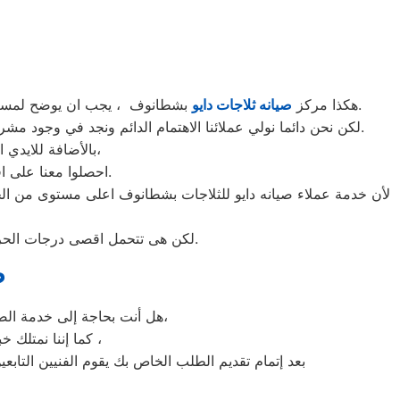
بشطانوف ، يجب ان يوضح لمستخدمى ثلاجات دايو بشطانوف ان كلنا يعلم مدى اهمية الثلاجة بالمنزل ونحن لا ندخر جهدا كي نلبي جميع طلبات الصيانه لثلاجات دايو.
هكذا مركز
صيانه ثلاجات دايو
لكن نحن دائما نولي عملائنا الاهتمام الدائم ونجد في وجود مشرفي مراقبة الجودة الاختيار الامثل لخروج اجهزة الثلاجات سواء من مركز الصيانه لثلاجات دايو المعتمد بشطانوف او من منزل العميل.
بالأضافة للايدي المدربة صاحبة الخبرة في كافة اعطال ثلاجات دايو بجميع موديلاتها القديم منها والحديث،
احصلوا معنا على افضل خدمة للثلاجات في شطانوف من خلال رقم مركز صيانه دايو المعتمد في شطانوف.
لأن خدمة عملاء صيانه دايو للثلاجات بشطانوف اعلى مستوى من الحر
لكن هى تتحمل اقصى درجات الحرارة الصيف تعمل فى اسواء الظروف باستمرارية فى التشغيل المتواصل حيث لا يضاهيها اى ثلاجات اخر.
ص
هل أنت بحاجة إلى خدمة الصيانة الفورية لغسالة الأطباق دايو شطانوف لديك؟ نحن نمنحك خدمة الصيانة الفورية التي ترغب بها،
كما إننا نمتلك خبرة أكثر من 10 سنوات في خدمات إصلاحات كافة أنواع غسالات الأطباق دايو شطانوف ،
بعد إتمام تقديم الطلب الخاص بك يقوم الفنيين التابع