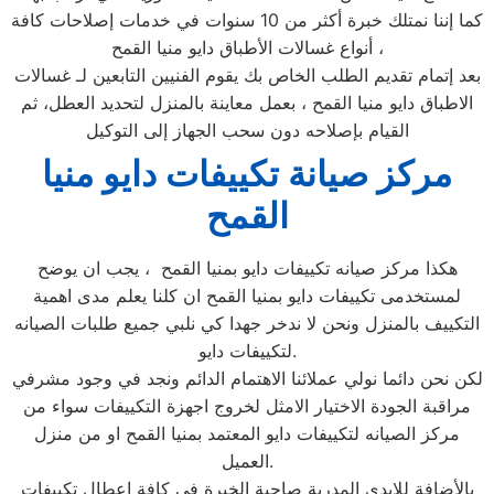
كما إننا نمتلك خبرة أكثر من 10 سنوات في خدمات إصلاحات كافة
أنواع غسالات الأطباق دايو منيا القمح ،
بعد إتمام تقديم الطلب الخاص بك يقوم الفنيين التابعين لـ غسالات
الاطباق دايو منيا القمح ، بعمل معاينة بالمنزل لتحديد العطل، ثم
القيام بإصلاحه دون سحب الجهاز إلى التوكيل
مركز صيانة تكييفات دايو منيا
القمح
هكذا مركز صيانه تكييفات دايو بمنيا القمح ، يجب ان يوضح
لمستخدمى تكييفات دايو بمنيا القمح ان كلنا يعلم مدى اهمية
التكييف بالمنزل ونحن لا ندخر جهدا كي نلبي جميع طلبات الصيانه
لتكييفات دايو.
لكن نحن دائما نولي عملائنا الاهتمام الدائم ونجد في وجود مشرفي
مراقبة الجودة الاختيار الامثل لخروج اجهزة التكييفات سواء من
مركز الصيانه لتكييفات دايو المعتمد بمنيا القمح او من منزل
العميل.
بالأضافة للايدي المدربة صاحبة الخبرة في كافة اعطال تكييفات