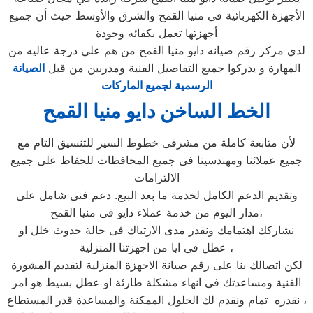
الأجهزة الكهربائية في منيا القمح والشرق والأوسط حيث أن جميع
أجهزتها تعمل بكفائه وجودة
لدي مركز رقم صيانه دايو منيا القمح من هم علي درجة عاليه من
المهارة و يدركوا جميع التفاصيل الفنية ومدربين من قبل
الصيانة
الرسمية لجميع الماركات
الخط الساخن دايو منيا القمح
لأن متابعة كاملة من مشرفى خطوط السير للتنسيق التام مع
جميع عملائنا ومهندسينا فى جميع المحافظات للحفاظ على جميع
الالتزامات
وتقديم الدعم الكامل لخدمة ما بعد البيع. دعم فنى شامل على
مدار اليوم من خدمة عملاء دايو فى منيا القمح،
نشاركك اهتمامك ونقدر مدى الارتباك فى حالة حدوث خلل او
عطل فى ايا من اجهزتنا المنزلية ،
لكن اتصالك بنا على رقم صيانة الاجهزة المنزلية لتقديم المشورة
القنية ومساعدتك فى انهاء مشكلة طارئة او عطل بسيط هو امر
نقدره تمام ونقدم لك الحلول الممكنة والمساعدة قدر المستطاع ،