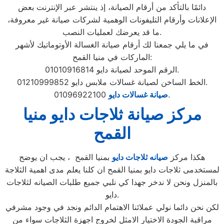
دائمًا بالتأكد من أرقام الصيانة، إذ ينتشر عبر الإنترنت بعض
الإعلانات وأرقام التليفونات الوهمية لشركات صيانة غير معروفة،
ما قد يعرضك لعمليات النصب.
في ما يلي جمعنا لك أرقام صيانة الغسالة الأوتوماتيك لأشهر
الماركات في منيا القمح:
الرقم الموحد لصيانة دايو 01010916814.
الخط الساخن لصيانة غسالات ملابس دايو 01210999852.
01096922100.
صيانة غسالات دايو
مركز صيانة ثلاجات دايو منيا
القمح
هكذا مركز
صيانه ثلاجات دايو
بمنيا القمح ، يجب ان يوضح
لمستخدمى ثلاجات دايو بمنيا القمح ان كلنا يعلم مدى اهمية الثلاجة
بالمنزل ونحن لا ندخر جهدا كي نلبي جميع طلبات الصيانه لثلاجات
دايو.
لكن نحن دائما نولي عملائنا الاهتمام الدائم ونجد في وجود مشرفي
مراقبة الجودة الاختيار الامثل لخروج اجهزة الثلاجات سواء من