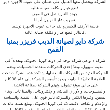
الشركة ويحصل معها العميل على ضمان علي عيوب الاجهزة دايو
قطع غيار و تكلفة صيانة عالية.
جودة االتبريد تقل في الصيف.
تسريب غاز الفريون أحيانا.
قابلية الأرفف للكسر.و لقد جاءت عيوب الاجهزة توشيبا
كالتالي:قطع غيار و تكلفة صيانة عالية.
شركة دايو لصيانة الديب فريزر بمنيا
القمح
شركة دايو هي شركة توجد في دولة كوريا الجنوبيّة، وتحديداً في
مدينة سيؤول، وتعدّ إحدى الشركات متعددة الجنسيات، وتضم
الشركة العديد من الشركات التابعة لها، إذ تتّحد هذه الشركات تحت
العلامة التجاريّة لـ دايو ، ويعود تأسيس الشركة إلى عام 1938م
على يد لي بيونغ تشول، وتهتم الشركة بصناعة الأغذية،
والمنسوجات، والأوراق الماليّة، والإلكترونيّات، والصناعات، وبناء
السفن، وغيرها الكثير، وللشركة تأثير قوي على التنمية والسياسة
والإعلام والثقافة الاقتصاديّة في كوريا الجنوبيّة، وتبلغ نسبة عائدات
الشركة 17% من عائدات البلاد، بمبلغ إجمالي قدره 1082 مليار