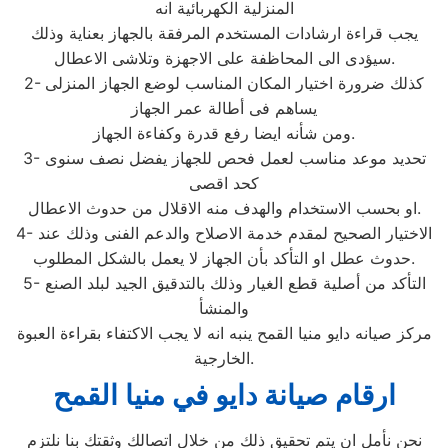
المنزلية الكهربائية انه
يجب قراءة ارشادات المستخدم المرفقة بالجهاز بعناية وذلك
سيؤدى الى المحاظفة على الاجهزة وتلاشى الاعطال.
2- كذلك ضرورة اختيار المكان المناسب لوضع الجهاز المنزلى
يساهم فى أطالة عمر الجهاز
ومن شأنه ايضا رفع قدرة وكفاءة الجهاز.
3- تحديد موعد مناسب لعمل فحص للجهاز يفضل نصف سنوى
كحد اقصى
او بحسب الاستخدام والهدف منه الاقلال من حدوث الاعطال.
4- الاختيار الصحيح لمقدم خدمة الاصلاح والدعم الفنى وذلك عند
حدوث عطل او التأكد بأن الجهاز لا يعمل بالشكل المطلوب.
5- التأكد من أصلية قطع الغيار وذلك بالتدقيق الجيد لبلد الصنع
والمنشأ
مركز صيانه دايو منيا القمح ينبه انه لا يجب الاكتفاء بقراءة العبوة
الخارجية.
ارقام صيانة دايو في منيا القمح
نحن نأمل ان يتم تحقيق ذلك من خلال اتصالك وثقتك بنا نلتزم