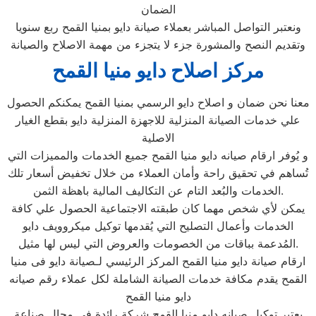
الضمان
ونعتبر التواصل المباشر بعملاء صيانة دايو بمنيا القمح ربع سنويا
وتقديم النصح والمشورة جزء لا يتجزء من مهمة الاصلاح والصيانة
مركز اصلاح دايو منيا القمح
معنا نحن ضمان و اصلاح دايو الرسمي بمنيا القمح يمكنكم الحصول
علي خدمات الصيانة المنزلية للاجهزة المنزلية دايو بقطع الغيار
الاصلية
و يُوفر ارقام صيانه دايو منيا القمح جميع الخدمات والمميزات التي
تُساهم في تحقيق راحة وأمان العملاء من خلال تخفيض أسعار تلك
الخدمات والبُعد التام عن التكاليف المالية باهظة الثمن.
يمكن لأي شخص مهما كان طبقته الاجتماعية الحصول علي كافة
الخدمات وأعمال التصليح التي يُقدمها توكيل ميكروويف دايو
المُدعمة بباقات من الخصومات والعروض التي ليس لها مثيل.
ارقام صيانة دايو منيا القمح المركز الرئيسي لـصيانة دايو فى منيا
القمح يقدم مكافة خدمات الصيانة الشاملة لكل عملاء رقم صيانه
دايو منيا القمح
يعتبر توكيل صيانه دايو منيا القمح شركة رائدة في مجال صناعة