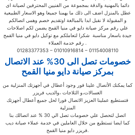
دائما بالمهنية والدقة بمجموعة من الفنيين المحترفين لصيانة اى
عطل بالمنزل اضف الى ذلك ما يهمنا جميعا وهو الاسعار الطبيعية
و المقبولة لا نقبل ابدا بالمبالغة اوتقديم خصم وهمى اتصالكم
علي رقم مركز صيانة دايو في منيا القمح يضمن لكم اصلاحات
جيدة باسعار مناسبة شكرا لتعاملكم مع توكيل دايو في منيا القمح
رقم خدمة العملاء .
01283377353 – 01010916814 – 01154008110
خصومات تصل الى 30% عند الاتصال
بمركز صيانة دايو منيا القمح
كما يمكنك الأتصال علينا فور وجود أعطال في أجهزتك المنزلية من
الغسالات،و الثلاجات ،والديب فريزر
فتستطيع عملينا العزيز الاتصال فورا لحل جميع أعطال أجهزتك
المنزلية
اتصل لتحصل علي خصومات تصل الي 30 % عند اتصالك بنا
كما ايضا تستطيع من خلال العاملين في خدمة عملاء صيانة ديب
فريزر دايو منيا القمح.