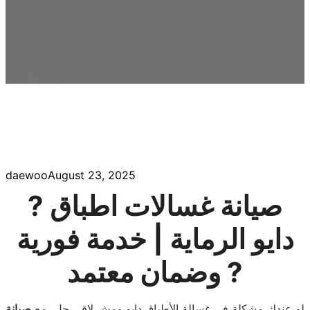
daewoo
August 23, 2025
?️ صيانة غسالات اطباق
دايو الرماية | خدمة فورية
وضمان معتمد ?️
لو عندك مشكلة في غسالة الأطباق دايو ومش لاقي حل، مع
صيانة