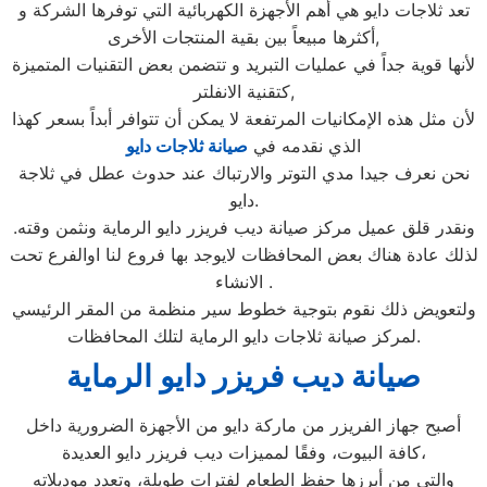
تعد ثلاجات دايو هي أهم الأجهزة الكهربائية التي توفرها الشركة و
أكثرها مبيعاً بين بقية المنتجات الأخرى,
لأنها قوية جداً في عمليات التبريد و تتضمن بعض التقنيات المتميزة
كتقنية الانفلتر,
لأن مثل هذه الإمكانيات المرتفعة لا يمكن أن تتوافر أبداً بسعر كهذا
الذي نقدمه في
صيانة ثلاجات دايو
نحن نعرف جيدا مدي التوتر والارتباك عند حدوث عطل في ثلاجة
دايو.
ونقدر قلق عميل مركز صيانة ديب فريزر دايو الرماية ونثمن وقته.
لذلك عادة هناك بعض المحافظات لايوجد بها فروع لنا اوالفرع تحت
الانشاء .
ولتعويض ذلك نقوم بتوجية خطوط سير منظمة من المقر الرئيسي
لمركز صيانة ثلاجات دايو الرماية لتلك المحافظات.
صيانة ديب فريزر دايو الرماية
أصبح جهاز الفريزر من ماركة دايو من الأجهزة الضرورية داخل
كافة البيوت، وفقًا لمميزات ديب فريزر دايو العديدة،
والتي من أبرزها حفظ الطعام لفترات طويلة، وتعدد موديلاته