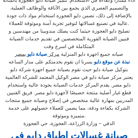
أداءً ممتازًا وكفاءة في الاستخدام. تتميز صيانة دايو العجوزة بالمتانة
والتصميم العصري الذي يجمع بين الأناقة والوظائف العملية.
بالإضافة إلى ذلك، تضمن دايو العجوزة استخدام مواد ذات جودة
عالية في تصنيع غسالاتها لتوفير تجربة آمنة وموثوقة للعملاء.
تصليح دايو العجوزة حيثما كنت يصلك مندوبينا من مهندسين و
فنيين الصيانة الفورية المتخصصين في تقديم خدمات الصيانة
المتكاملة في اسرع وقت
صيانه جميع اجهزة دايو المنزلية
مركز
صيانة دايو
بمصر
نبذة عن موقع دايو
يسرنا ان نقوم بخدمتكم على مدار الساعه
بتوكيل صيانة دايو حيث نقوم بصيانة جميع اجهزة شركة دايو
يعتبر مركز صيانة دايو في مصر الوكيل المعتمد للشركة العالمية
دايو مصر. يقدم المركز خدمات الصيانة بجودة عالية واستخدام
قطع غيار أصلية منتجة خصيصًا لأجهزة دايو مصر. فريق الفنيين
المدربين بمهارة عالية متخصص في إصلاح وصيانة جميع منتجات
الشركة بكفاءة ودقة، مما يضمن للعملاء حصولهم على خدمة
متميزة وموثوقة.
الدقي – وزارة الزراعة، العجوزة، حي العجوزة
صيانة غسالات اطباق دايو في