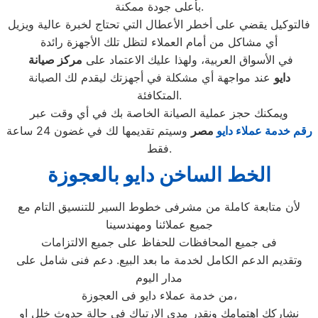
بأعلى جودة ممكنة.
فالتوكيل يقضي على أخطر الأعطال التي تحتاج لخبرة عالية ويزيل
أي مشاكل من أمام العملاء لتظل تلك الأجهزة رائدة
في الأسواق العربية، ولهذا عليك الاعتماد على
مركز صيانة
دايو
عند مواجهة أي مشكلة في أجهزتك ليقدم لك الصيانة
المتكافئة.
ويمكنك حجز عملية الصيانة الخاصة بك في أي وقت عبر
رقم
خدمة عملاء دايو
مصر
وسيتم تقديمها لك في غضون 24 ساعة
فقط.
الخط الساخن دايو بالعجوزة
لأن متابعة كاملة من مشرفى خطوط السير للتنسيق التام مع
جميع عملائنا ومهندسينا
فى جميع المحافظات للحفاظ على جميع الالتزامات
وتقديم الدعم الكامل لخدمة ما بعد البيع. دعم فنى شامل على
مدار اليوم
من خدمة عملاء دايو فى العجوزة،
نشاركك اهتمامك ونقدر مدى الارتباك فى حالة حدوث خلل او