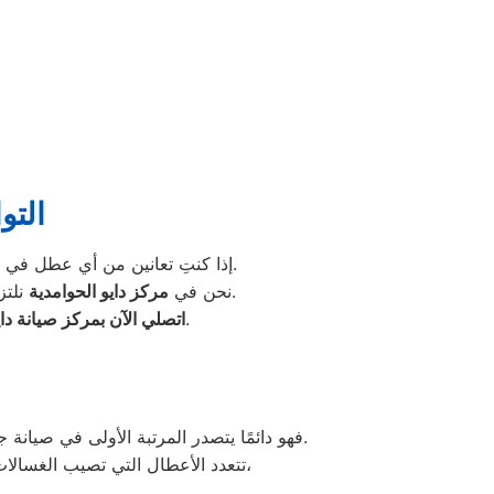
التو
، فلا تترددي في التواصل معنا عبر الخط الساخن أو من خلال موقعنا الإلكتروني.
إذا كنتِ تعانين من أي عطل في 
نلتزم بتقديم خدمة سريعة، دقيقة، ومضمونة تضمن لكِ عودة الغسالة للعمل بكفاءة تامة خلال وقت قصير.
نحن في
مركز دايو الحوامدية
واحصلي على أفضل خدمة صيانة غسالات دايو بأعلى جودة وبأيدي فنيين متخصصين.
اتصلي الآن بمركز صيانة داي
فهو دائمًا يتصدر المرتبة الأولى في صيانة جميع أنواع الغسالات الخاصة بماركة دايو تحت أيدي أنسب الحوامدية، مع مراعاة توفير أفضل خدمات الدعم الفنى.
اوتوماتيك، واخرى فوق اوتوماتيك، والنصف اتوماتيك،
تتعدد الأعطال التي تصيب الغسالا