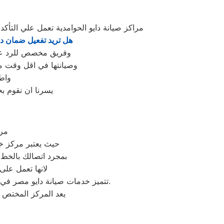
مراكز صيانة دايو الحوامدية تعمل علي الت
هل تريد تفعيل ضمان دا
وفريق مخصص للرد علي كافة اسئلتكم علي مدار
وصيانتها في اقل وقت مم
واط
يسرنا ان نقوم ب
مرك
حيث يعتبر مركز خد
بمجرد اتصالك بالخط
لانها تعمل على
تتميز خدمات صيانة دايو مصر في مصر بالاحترافية والجودة العالية، حيث يمكن للعملاء الوثوق بأن أجهزتهم في أيدي ذوي الخبرة والكفاءة.
يعد المركز المختص 