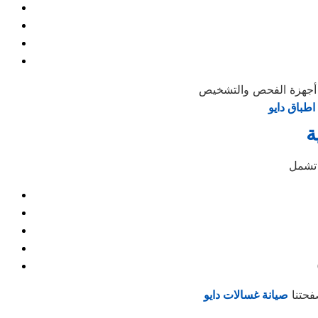
طباق دايو
ة
فحتنا
صيانة غسالات دايو