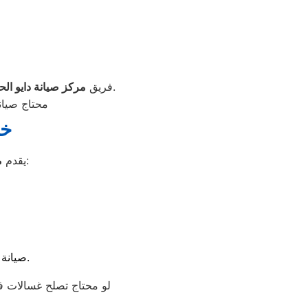
يتعامل مع جميع هذه المشكلات بكفاءة عالية مستخدمًا أحدث أجهزة الفحص والتشخيص.
فريق
مركز صيانة دايو الح
محتاج صيان
خد
مجموعة متكاملة من الخدمات تشمل:
يقدم
م
صيانة شاملة لمختلف الأنواع (أوتوماتيك – فوق أوتوماتيك – نصف أوتوماتيك).
لو محتاج تصلح غسالات في