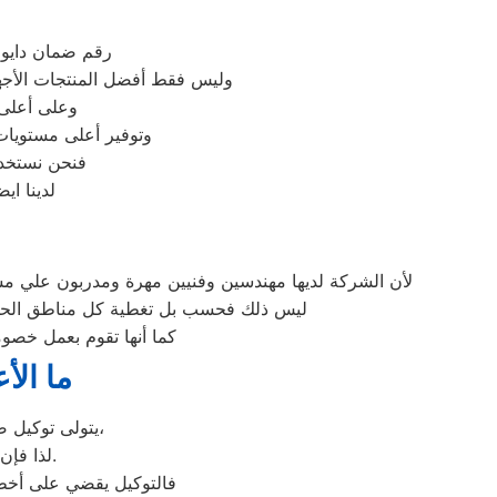
رقم ضمان دايو ب
وليس فقط أفضل المنتجات الأجهز
وعلى أعلى 
وتوفير أعلى مستويات 
فنحن نستخدم
لدينا اي
لأن الشركة لديها مهندسين وفنيين مهرة ومدربون علي مست
ليس ذلك فحسب بل تغطية كل مناطق الحوامدي
كما أنها تقوم بعمل خصوم
ما الأ
يتولى توكيل صيانة دايو خدمة تصليح جميع أعطال أجهزة دايو من ثلاجات وغسالات وديب فريزرات،
عليها بأعلى جودة ممكنة.
لذا فإ
فالتوكيل يقضي على أخطر 