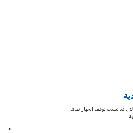
ية
ية