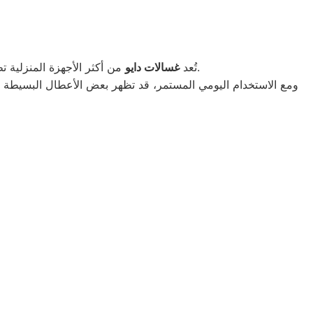
من أكثر الأجهزة المنزلية تطورًا واعتمادية، حيث تجمع بين الأداء العالي والتكنولوجيا الحديثة التي تسهّل عملية الغسيل وتوفر الوقت والمجهود.
تُعد
غسالات دايو
ومع الاستخدام اليومي المستمر، قد تظهر بعض الأعطال البسيطة أو