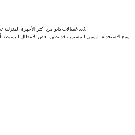
من أكثر الأجهزة المنزلية تطورًا واعتمادية، حيث تجمع بين الأداء العالي والتكنولوجيا الحديثة التي تسهّل عملية الغسيل وتوفر الوقت والمجهود.
تُعد
غسالات دايو
ومع الاستخدام اليومي المستمر، قد تظهر بعض الأعطال البسيطة أو