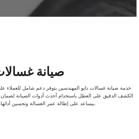
صيانة غسالات 
خدمة صيانة غسالات دايو المهندسين بتوفر دعم شامل للعملاء على
الكشف الدقيق على العطل باستخدام أحدث أدوات الصيانة لضمان إصل
بيساعد على إطالة عمر الغسالة وتحسين أدائها. فريق خدمة دايو في المهندسين جاهز دايمًا لتلقي البلاغات وتنفيذ أعمال الصيانة في أسرع وقت وبأعلى جودة ممكنة.