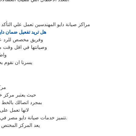
مراكز صيانة دايو المهندسين تعمل علي التأ
هل تريد تفعيل ضمان داي
وفريق مخصص للرد علي كافة اسئلتكم علي مدار
وصيانتها في اقل وقت مم
واط
يسرنا ان نقوم ب
مرك
حيث يعتبر مركز خد
بمجرد اتصالك بالخط 
لانها تعمل على
تتميز خدمات صيانة دايو مصر في مصر بالاحترافية والجودة العالية، حيث يمكن للعملاء الوثوق بأن أجهزتهم في أيدي ذوي الخبرة والكفاءة.
يعد المركز المختص 