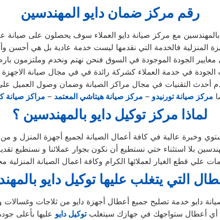
رقم مركز ضمان دايو المهندسين
المهندسين مع مركز صيانة دايو العملاء سوف يحصلون على صيانة عالي
ة المنزلية فالخدمة التي نقدمها ليست خدمة عادية بل هي أحسن و
معايير الجودة الموجودة في السوق فنحن نهتم ونخدم وملتزمون بارضا
الجودة في خدمة العملاء كشركة رائدة في في مجال صيانة الاجهزة ال
 أحدث التقنيات في مجال مراكز الصيانة وضمان وصول العميل على
ضا
مركز صيانة تورنيدو
–
مركز صيانة هيتاشي المعتمد
–
مراكز صيانة كل
لماذا مركز توكيل دايو بالمهندسين ؟
وي وخبرة عالية في كافة أعمال الصيانة لجميع أجهزة المنزل و من 
ن بلا استثناء حتي نستطيع أن نكون بجوار عملائنا و نستطيع تقديم
ات علي قطع الغيار لعملائها الكرام وكافة اعمال الصيانة المنزلية م
عطال التي يتغلب عليها توكيل دايو بالمهن
ن أي أعطال ستواجهك في جهازك سيتغلب
توكيل دايو