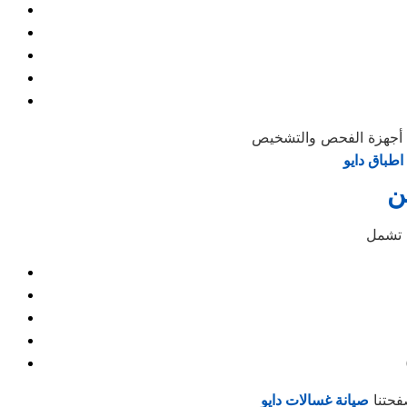
طباق دايو
ن
فحتنا
صيانة غسالات دايو