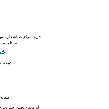
يتعامل مع جميع هذه المشكلات بكفاءة عالية مستخدمًا أحدث أجهزة الفحص والتشخيص.
فريق
مركز صيانة دايو الم
محتاج صيان
خد
مجموعة متكاملة من الخدمات تشمل:
يقدم
م
صيانة شاملة لمختلف الأنواع (أوتوماتيك – فوق أوتوماتيك – نصف أوتوماتيك).
لو محتاج تصلح غسالات في