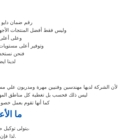
رقم ضمان دايو ب
وليس فقط أفضل المنتجات الأجهز
وعلى أعلى 
وتوفير أعلى مستويات 
فنحن نستخدم
لدينا اي
لأن الشركة لديها مهندسين وفنيين مهرة ومدربون علي مست
ليس ذلك فحسب بل تغطية كل مناطق المهندسي
كما أنها تقوم بعمل خصوم
ما الأ
يتولى توكيل صيانة دايو خدمة تصليح جميع أعطال أجهزة دايو من ثلاجات وغسالات وديب فريزرات،
عليها بأعلى جودة ممكنة.
لذا فإ