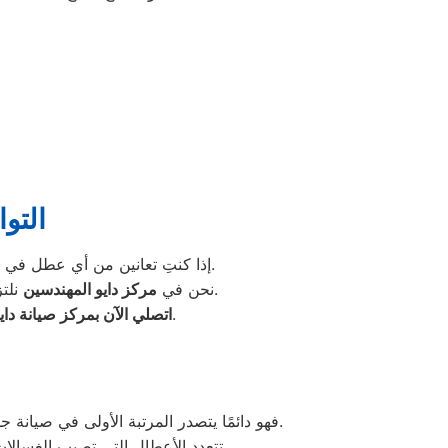
التو
، فلا تترددي في التواصل معنا عبر الخط الساخن أو من خلال موقعنا الإلكتروني.
إذا كنتِ تعانين من أي عطل في 
نلتزم بتقديم خدمة سريعة، دقيقة، ومضمونة تضمن لكِ عودة الغسالة للعمل بكفاءة تامة خلال وقت قصير.
نحن في
مركز دايو المهندسين
واحصلي على أفضل خدمة صيانة غسالات دايو بأعلى جودة وبأيدي فنيين متخصصين.
اتصلي الآن بمركز صيانة داي
فهو دائمًا يتصدر المرتبة الأولى في صيانة جميع أنواع الغسالات الخاصة بماركة دايو تحت أيدي أنسب المهندسين، مع مراعاة توفير أفضل خدمات الدعم الفنى.
اوتوماتيك، واخرى فوق اوتوماتيك، والنصف اتوماتيك،
تتعدد الأعطال التي تصيب الغسالا