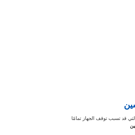
سين
ين