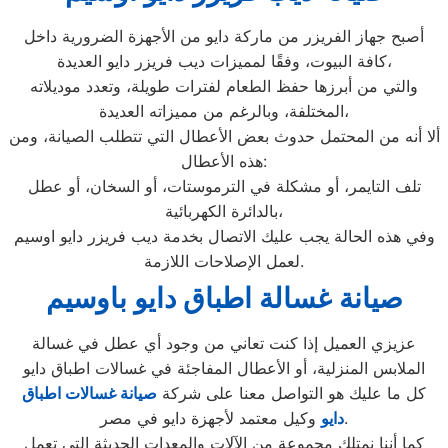
أصبح جهاز الفريزر من ماركة دايو من الأجهزة الضرورية داخل
كافة البيوت، وفقًا لمميزات ديب فريزر دايو العديدة،
والتي من أبرزها حفظ الطعام لفترات طويلة، وتعدد موديلاته
المختلفة، وبالرغم من مميزاته العديدة،
ألا أنه من المحتمل حدوث بعض الأعطال التي تتطلب الصيانة، ومن
هذه الأعطال:
تلف التايمر، أو مشكلة في الترموستات، أو السخان، أو عطل
بالدائرة الكهربائية،
وفي هذه الحالة يجب عليك الاتصال بخدمة ديب فريزر دايو اوسيم
لعمل الإصلاحات اللازمة.
صيانة غسالة اطباق دايو باوسيم
عزيزي العميل إذا كنت تعاني من وجود أي عطل في غسالة
الملابس المنزلية، أو الأعطال المفاجئة في غسالات اطباق دايو
كل ما عليك هو التواصل معنا على شركة
صيانة غسالات اطباق
وكيل معتمد لأجهزة دايو في مصر.
دايو
كما أننا نمتلك مجموعة من الآلات والمعدات الحديثة التي تعمل