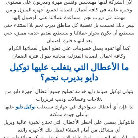
لأن الشركة لديها مهندسين وفنيين مهرة ومدربون علي مستوي
وخبرة عالية في كافة أعمال الصيانة لجميع أجهزة المنزل و من
مهمتنا في ديرب نجم مساعدة عملائنا علي الوصول إليها
ليس ذلك فحسب بل تغطية كل مناطق ديرب نجم بلا استثناء حتي
نستطيع أن نكون بجوار عملائنا و نستطيع تقديم خدمة مميزة حتي
بعد انتهاء فترة الضمان
كما أنها تقوم بعمل خصومات علي قطع الغيار لعملائها الكرام
وكافة اعمال الصيانة المنزلية مجانية طوال فترة الضمان
ما الأعطال التي يتغلب عليها توكيل
دايو بديرب نجم؟
يتولى توكيل صيانة دايو خدمة تصليح جميع أعطال أجهزة دايو من
ثلاجات وغسالات وديب فريزرات،
لذا فإن أي أعطال ستواجهك في جهازك سيتغلب
توكيل دايو
عليها
بأعلى جودة ممكنة.
فالتوكيل يقضي على أخطر الأعطال التي تحتاج لخبرة عالية ويزيل
أي مشاكل من أمام العملاء لتظل تلك الأجهزة رائدة
في الأسواق العربية، ولهذا عليك الاعتماد على
مركز صيانة دايو
عند