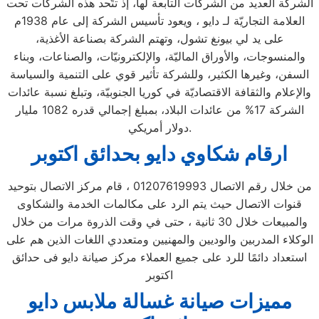
الشركة العديد من الشركات التابعة لها، إذ تتّحد هذه الشركات تحت
العلامة التجاريّة لـ دايو ، ويعود تأسيس الشركة إلى عام 1938م
على يد لي بيونغ تشول، وتهتم الشركة بصناعة الأغذية،
والمنسوجات، والأوراق الماليّة، والإلكترونيّات، والصناعات، وبناء
السفن، وغيرها الكثير، وللشركة تأثير قوي على التنمية والسياسة
والإعلام والثقافة الاقتصاديّة في كوريا الجنوبيّة، وتبلغ نسبة عائدات
الشركة 17% من عائدات البلاد، بمبلغ إجمالي قدره 1082 مليار
دولار أمريكي.
ارقام شكاوي دايو بحدائق اكتوبر
من خلال رقم الاتصال 01207619993 ، قام مركز الاتصال بتوحيد
قنوات الاتصال حيث يتم الرد على مكالمات الخدمة والشكاوى
والمبيعات خلال 30 ثانية ، حتى في وقت الذروة مرات من خلال
الوكلاء المدربين والوديين والمهنيين ومتعددي اللغات الذين هم على
استعداد دائمًا للرد على جميع العملاء مركز صيانة دايو فى حدائق
اكتوبر
مميزات صيانة غسالة ملابس دايو