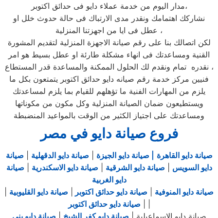
مدار اليوم من خدمة عملاء دايو فى حدائق اكتوبر،
نشاركك اهتمامك ونقدر مدى الارتباك فى حالة حدوث خلل او
عطل فى ايا من اجهزتنا المنزلية ،
لكن اتصالك بنا على رقم صيانة الاجهزة المنزلية لتقديم المشورة
القنية ومساعدتك فى انهاء مشكلة طارئة او عطل بسيط هو امر
نقدره تمام ونقدم لك الحلول الممكنة والمساعدة قدر المستطاع ،
فنيين مركز خدمة رقم صيانه دايو حدائق اكتوبر يتمتعون بكل ما
يلزم من المهارات الفنية ما تؤهلهم للقيام بما يلزم لمساعدتك
ويستطيعون ضمان الصيانة المنزلية وكل مكون من مكوناتها
ومساعدتك على اجتياز الكثير من الوقت بالمواعيد المنضبطة
فروع صيانة دايو في مصر
صيانة دايو القاهرة
| صيانة دايو الجيزة
|
صيانة دايو الدقهلية
|
صيانة
دايو السويس
|
صيانة دايو الشرقية
|
صيانة دايو الاسكندرية
|
صيانة
دايو الغربية
صيانة دايو المنوفية
|
صيانة دايو حدائق اكتوبر
|
صيانة دايو القليوبية
|
|
|
صيانة دايو حدائق اكتوبر
صيانة دايو الاسماعيلية |
صيانة دايو كفر الشيخ
|
صيانة دايو بني