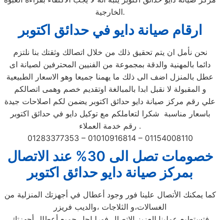
الخارجية.
ارقام صيانة دايو في حدائق اكتوبر
نحن نأمل ان يتم تحقيق ذلك من خلال اتصالك وثقتك بنا نلتزم
دائما بالمهنية والدقة بمجموعة من الفنيين المحترفين لصيانة اى
عطل بالمنزل اضف الى ذلك ما يهمنا جميعا وهو الاسعار الطبيعية
و المقبولة لا نقبل ابدا بالمبالغة اوتقديم خصم وهمى اتصالكم
علي رقم مركز صيانة دايو حدائق اكتوبر يضمن لكم اصلاحات جيدة
باسعار مناسبة شكرا لتعاملكم مع توكيل دايو في حدائق اكتوبر
رقم خدمة العملاء .
01283377353 – 01010916814 – 01154008110
خصومات تصل الى 30% عند الاتصال
بمركز صيانة دايو حدائق اكتوبر
كما يمكنك الأتصال علينا فور وجود أعطال في أجهزتك المنزلية من
الغسالات،و الثلاجات ،والديب فريزر
فتستطيع عملينا العزيز الاتصال فورا لحل جميع أعطال أجهزتك