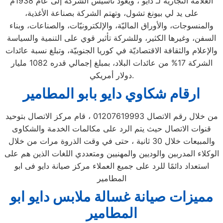
العلامة التجاريّة لـ دايو ، ويعود تأسيس الشركة إلى عام 1938م
على يد لي بيونغ تشول، وتهتم الشركة بصناعة الأغذية،
والمنسوجات، والأوراق الماليّة، والإلكترونيّات، والصناعات، وبناء
السفن، وغيرها الكثير، وللشركة تأثير قوي على التنمية والسياسة
والإعلام والثقافة الاقتصاديّة في كوريا الجنوبيّة، وتبلغ نسبة عائدات
الشركة 17% من عائدات البلاد، بمبلغ إجمالي قدره 1082 مليار
دولار أمريكي.
ارقام شكاوي دايو بابو المطامير
من خلال رقم الاتصال 01207619993 ، قام مركز الاتصال بتوحيد
قنوات الاتصال حيث يتم الرد على مكالمات الخدمة والشكاوى
والمبيعات خلال 30 ثانية ، حتى في وقت الذروة مرات من خلال
الوكلاء المدربين والوديين والمهنيين ومتعددي اللغات الذين هم على
استعداد دائمًا للرد على جميع العملاء مركز صيانة دايو فى ابو
المطامير
مميزات صيانة غسالة ملابس دايو ابو
المطامير