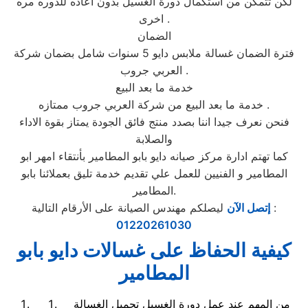
لكن تتمكن من استكمال دورة الغسيل بدون اعاده للدوره مره
اخرى .
الضمان
فترة الضمان غسالة ملابس دايو 5 سنوات شامل بضمان شركة
العربي جروب .
خدمة ما بعد البيع
خدمة ما بعد البيع من شركة العربي جروب ممتازه .
فنحن نعرف جيدا اننا بصدد منتج فائق الجودة يمتاز بقوة الاداء
والصلابة
كما تهتم ادارة مركز صيانه دايو بابو المطامير بأنتقاء امهر ابو
المطامير و الفنيين للعمل علي تقديم خدمة تليق بعملائنا بابو
المطامير.
ليصلكم مهندس الصيانة على الأرقام التالية :
إتصل الآن
01220261030
كيفية الحفاظ على غسالات دايو بابو
المطامير
من المهم عند عمل دورة الغسيل تحميل الغسالة