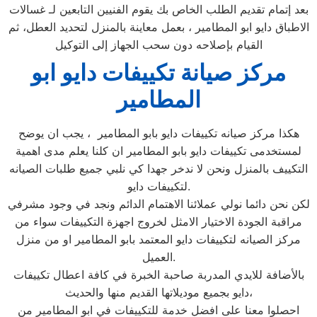
بعد إتمام تقديم الطلب الخاص بك يقوم الفنيين التابعين لـ غسالات
الاطباق دايو ابو المطامير ، بعمل معاينة بالمنزل لتحديد العطل، ثم
القيام بإصلاحه دون سحب الجهاز إلى التوكيل
مركز صيانة تكييفات دايو ابو
المطامير
هكذا مركز صيانه تكييفات دايو بابو المطامير ، يجب ان يوضح
لمستخدمى تكييفات دايو بابو المطامير ان كلنا يعلم مدى اهمية
التكييف بالمنزل ونحن لا ندخر جهدا كي نلبي جميع طلبات الصيانه
لتكييفات دايو.
لكن نحن دائما نولي عملائنا الاهتمام الدائم ونجد في وجود مشرفي
مراقبة الجودة الاختيار الامثل لخروج اجهزة التكييفات سواء من
مركز الصيانه لتكييفات دايو المعتمد بابو المطامير او من منزل
العميل.
بالأضافة للايدي المدربة صاحبة الخبرة في كافة اعطال تكييفات
دايو بجميع موديلاتها القديم منها والحديث،
احصلوا معنا على افضل خدمة للتكييفات في ابو المطامير من