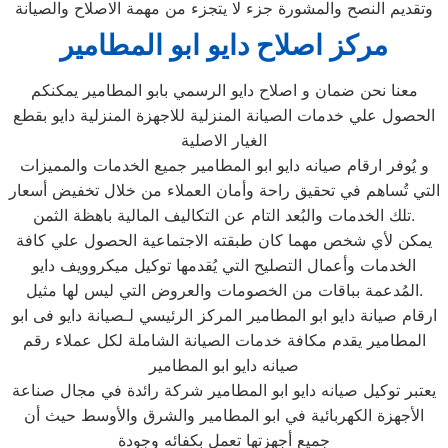
وتقديم النصح والمشورة جزء لا يتجزء من مهمة الاصلاح والصيانة
مركز اصلاح دايو ابو المطامير
معنا نحن ضمان و اصلاح دايو الرسمي بابو المطامير يمكنكم
الحصول علي خدمات الصيانة المنزلية للاجهزة المنزلية دايو بقطع
الغيار الاصلية
و يُوفر ارقام صيانه دايو ابو المطامير جميع الخدمات والمميزات
التي تُساهم في تحقيق راحة وأمان العملاء من خلال تخفيض أسعار
تلك الخدمات والبُعد التام عن التكاليف المالية باهظة الثمن.
يمكن لأي شخص مهما كان طبقته الاجتماعية الحصول علي كافة
الخدمات وأعمال التصليح التي يُقدمها توكيل ميكروويف دايو
المُدعمة بباقات من الخصومات والعروض التي ليس لها مثيل.
ارقام صيانة دايو ابو المطامير المركز الرئيسي لـصيانة دايو فى ابو
المطامير يقدم مكافة خدمات الصيانة الشاملة لكل عملاء رقم
صيانه دايو ابو المطامير
يعتبر توكيل صيانه دايو ابو المطامير شركة رائدة في مجال صناعة
الأجهزة الكهربائية في ابو المطامير والشرق والأوسط حيث أن
جميع أجهزتها تعمل بكفائه وجودة