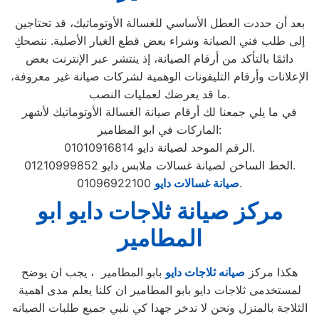
بعد أن حددت العطل الأساسي للغسالة الأوتوماتيك، قد تحتاجين
إلى طلب فني الصيانة وشراء بعض قطع الغيار الأصلية. ننصحكِ
دائمًا بالتأكد من أرقام الصيانة، إذ ينتشر عبر الإنترنت بعض
الإعلانات وأرقام التليفونات الوهمية لشركات صيانة غير معروفة،
ما قد يعرضك لعمليات النصب.
في ما يلي جمعنا لك أرقام صيانة الغسالة الأوتوماتيك لأشهر
الماركات في ابو المطامير:
الرقم الموحد لصيانة دايو 01010916814.
الخط الساخن لصيانة غسالات ملابس دايو 01210999852.
01096922100.
صيانة غسالات دايو
مركز صيانة ثلاجات دايو ابو
المطامير
هكذا مركز
صيانه ثلاجات دايو
بابو المطامير ، يجب ان يوضح
لمستخدمى ثلاجات دايو بابو المطامير ان كلنا يعلم مدى اهمية
الثلاجة بالمنزل ونحن لا ندخر جهدا كي نلبي جميع طلبات الصيانه