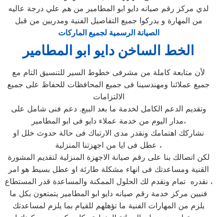
لدي مركز رقم صيانه دايو ابو المطامير من هم علي درجة عاليه
من المهارة و يدركوا جميع التفاصيل الفنية ومدربين من قبل
الصيانة الرسمية لجميع الماركات
الخط الساخن دايو ابو المطامير
لأن متابعة كاملة من مشرفى خطوط السير للتنسيق التام مع
جميع عملائنا ومهندسينا فى جميع المحافظات للحفاظ على جميع
الالتزامات
وتقديم الدعم الكامل لخدمة ما بعد البيع. دعم فنى شامل على
مدار اليوم من خدمة عملاء دايو فى ابو المطامير،
نشاركك اهتمامك ونقدر مدى الارتباك فى حالة حدوث خلل او
عطل فى ايا من اجهزتنا المنزلية ،
لكن اتصالك بنا على رقم صيانة الاجهزة المنزلية لتقديم المشورة
القنية ومساعدتك فى انهاء مشكلة طارئة او عطل بسيط هو امر
نقدره تمام ونقدم لك الحلول الممكنة والمساعدة قدر المستطاع ،
فنيين مركز خدمة رقم صيانه دايو ابو المطامير يتمتعون بكل ما
يلزم من المهارات الفنية ما تؤهلهم للقيام بما يلزم لمساعدتك