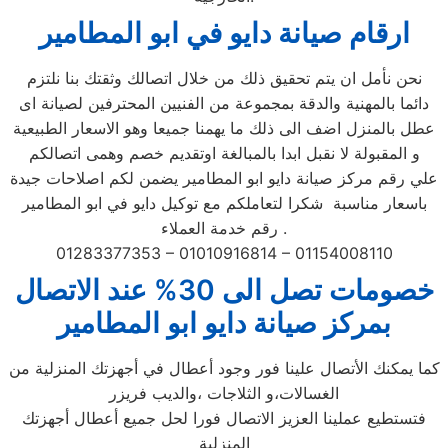
ارقام صيانة دايو في ابو المطامير
نحن نأمل ان يتم تحقيق ذلك من خلال اتصالك وثقتك بنا نلتزم
دائما بالمهنية والدقة بمجموعة من الفنيين المحترفين لصيانة اى
عطل بالمنزل اضف الى ذلك ما يهمنا جميعا وهو الاسعار الطبيعية
و المقبولة لا نقبل ابدا بالمبالغة اوتقديم خصم وهمى اتصالكم
علي رقم مركز صيانة دايو ابو المطامير يضمن لكم اصلاحات جيدة
باسعار مناسبة شكرا لتعاملكم مع توكيل دايو في ابو المطامير
رقم خدمة العملاء .
01283377353 – 01010916814 – 01154008110
خصومات تصل الى 30% عند الاتصال
بمركز صيانة دايو ابو المطامير
كما يمكنك الأتصال علينا فور وجود أعطال في أجهزتك المنزلية من
الغسالات،و الثلاجات ،والديب فريزر
فتستطيع عملينا العزيز الاتصال فورا لحل جميع أعطال أجهزتك
المنزلية