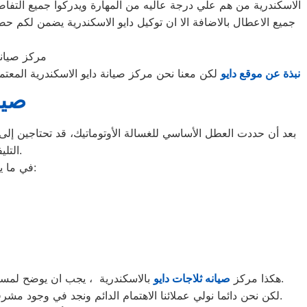
الاسكندرية من هم علي درجة عاليه من المهارة ويدركوا جميع التفاص
جميع الاعطال بالاضافة الا ان توكيل دايو الاسكندرية يضمن لكم
مركز صيانة
نبذة عن موقع دايو
لكن معنا نحن مركز صيانة دايو الاسكندرية المعت
صيا
بعد أن حددت العطل الأساسي للغسالة الأوتوماتيك، قد تحتاجين إلى ط
التليفونات الوهمية لشركات صيانة غير معروفة، ما قد يعرضك لعمليات النصب.
في ما يلي جمعنا لك أرقام صيانة الغسالة الأوتوماتيك لأشهر الماركات في الاسكندرية:
م
بالاسكندرية ، يجب ان يوضح لمستخدمى ثلاجات دايو بالاسكندرية ان كلنا يعلم مدى اهمية الثلاجة بالمنزل ونحن لا ندخر جهدا كي نلبي جميع طلبات الصيانه لثلاجات دايو.
هكذا مركز
صيانه ثلاجات دايو
لكن نحن دائما نولي عملائنا الاهتمام الدائم ونجد في وجود مشرفي مراقبة الجودة الاختيار الامثل لخروج اجهزة الثلاجات سواء من مركز الصيانه لثلاجات دايو المعتمد بالاسكندرية او من منزل العميل.