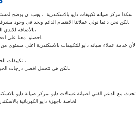
هكذا مركز صيانه تكييفات دايو بالاسكندرية ، يجب ان يوضح لمستخدمى تكييفات دايو بالاسكندرية ان كلنا يعلم مدى اهمية التكييف بالمنزل ونحن لا ندخر جهدا كي نلبي جميع طلبات الصيانه لتكييفات دايو.
لكن نحن دائما نولي عملائنا الاهتمام الدائم ونجد في وجود مشرفي مراقبة الجودة الاختيار الامثل لخروج اجهزة التكييفات سواء من مركز الصيانه لتكييفات دايو المعتمد بالاسكندرية او من منزل العميل.
بالأضافة للايدي المدربة صاحبة الخبرة في كافة اعطال تكييفات دايو بجميع موديلاتها القديم منها والحديث،
احصلوا معنا على افضل خدمة للتكييفات في الاسكندرية من خلال رقم مركز صيانه دايو المعتمد في الاسكندرية.
لأن خدمة عملاء صيانه دايو للتكييفات بالاسكندرية اعلى مستوى من 
تكييفات الخدمة الشاقة من مبيعات تكييفات دايو الاولى فى مبيعات التكييفات فى الاسكندرية ،
لكن هى تتحمل اقصى درجات الحرارة الصيف تعمل فى اسواء الظروف باستمرارية فى التشغيل المتواصل حيث لا يضاهيها اى تكييفات اخر..
تحدث مع الدعم الفني لصيانة غسالات دايو بمركز صيانة دايو بالاسكندر
الخاصة باجهزة دايو الكهربائية بالاسكند