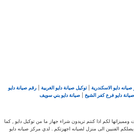
صيانه دايو الاسكندرية
|
توكيل صيانة دايو الغربية
|
رقم صيانة دايو
يانة دايو فرع كفر الشيخ
|
صيانة دايو بني سويف
يزاتها لكم اذا كنتم تريدون شراء جهاز ما من توكيل دايو , كما
لكم مرلكز صيانه دايو خدمه 24 ساعه , فى تلقى شكواكم , وايضا يصلكم الفنيين الى منزل لصيانه اجهزتكم . لدي مركز صيانه دايو