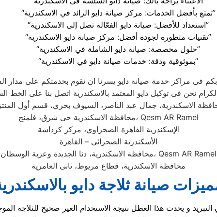
“الاعتناء براحة بالك: صيانة دايو السلسة في الاسكندرية”
“تمتع بأفضل الخدمات: مركز صيانة دايو الرائد في الاسكندرية”
“استعداد للأفضل: صيانة دايو الفعّالة تصل إلى الاسكندرية”
“تقنيات متطورة لجودة أفضل: مركز صيانة دايو الاسكندرية”
“حلول مخصصة: صيانة دايو الشاملة في الاسكندرية”
“بموثوقية ودقة: خدمات صيانة دايو في الاسكندرية”
 بكم فى مراكز خدمة صيانة دايو يسرنا ان نقوم بخدمتكم على مدار ال
افظة الاسكندرية، جمال عبد الناصر، السيوف بحري، قسم أول المنتز
محافظة الاسكندرية حى شرق، فلمنج، Qesm AR Ramel
الإسكندرية القاهرة الصحراوي، مركز كرداسة
الأسكندرية الصحرائي – القاهرة
محافظة الاسكندرية، دنا الجديدة وعزبة الوسطان، Qesm AR Ramel
محافظة الاسكندرية، قطاع مريوط، ثانى العامرية
ميزات صيانة ثلاجة دايو بالاسكندرية
 التبريد و يحدث هذا العطل نتيجة الاستخدام الغير صحيح للثلاجة الم