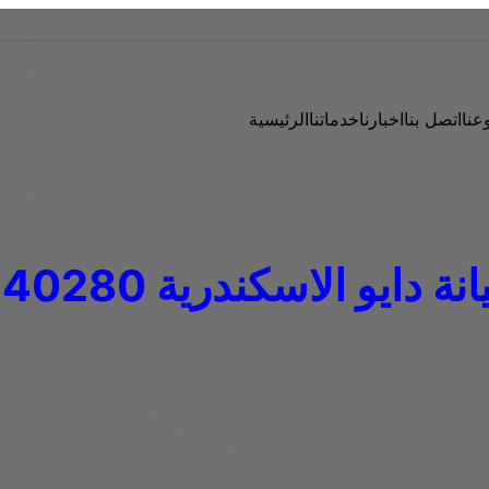
عنا
اتصل بنا
اخبارنا
خدماتنا
الرئيسية
ايو الاسكندرية 01023140280