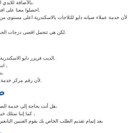
بالأضافة للايدي المدربة صاحبة الخبرة في كافة اعطال ثلاجات دايو بجميع موديلاتها القديم منها والحديث،
احصلوا معنا على افضل خدمة للثلاجات في الاسكندرية من خلال رقم مركز صيانه دايو المعتمد في الاسكندرية.
لأن خدمة عملاء صيانه دايو للثلاجات بالاسكندرية اعلى مستوى من 
لكن هى تتحمل اقصى درجات الحرارة الصيف تعمل فى اسواء الظروف باستمرارية فى التشغيل المتواصل حيث لا يضاهيها اى ثلاجات اخر.
الديب فريزر دايو الاسكندرية غني عن التعريف فائق الجودة دائما ما تبهرنا بموديلات فريدة و مختلفة التقنية عن مثيلاتها انها دايو.
انت الان تتعامل مع خبراء من مركز صيانه دايو للديب فريزر في الاسكندرية ،
شرفونا بالزيارة او اتصلوا نصلكم لعمل الخدمة المنزلية و بصيانة الفورية،
لأن رقم مركز خدمة عملاء دايو للديب فريزر بجميع المحافظات اتصلوا الان مركز صيانه دايو الاسكندرية مباشرة.
صي
هل أنت بحاجة إلى خدمة الصيانة الفورية لغسالة الأطباق دايو الاسكندرية لديك؟ نحن نمنحك خدمة الصيانة الفورية التي ترغب بها،
كما إننا نمتلك خبرة أكثر من 10 سنوات في خدمات إصلاحات كافة أنواع غسالات الأطباق دايو الاسكندرية ،
بعد إتمام تقديم الطلب الخاص بك يقوم الفنيين التابعي
م