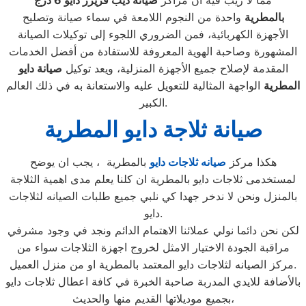
مما لا ريب فيه أن مراكز
صيانة ديب فريزر دايو
6
درج
بالمطرية
واحدة من النجوم اللامعة في سماء صيانة وتصليح
الأجهزة الكهربائية، فمن الضروري اللجوء إلى توكيلات الصيانة
المشهورة وصاحبة الهوية المعروفة للاستفادة من أفضل الخدمات
المقدمة لإصلاح جميع الأجهزة المنزلية، ويعد توكيل
صيانة دايو
المطرية
الواجهة المثالية للتعويل عليه والاستعانة به في ذلك العالم
الكبير.
صيانة ثلاجة دايو المطرية
هكذا مركز
صيانه ثلاجات دايو
بالمطرية ، يجب ان يوضح
لمستخدمى ثلاجات دايو بالمطرية ان كلنا يعلم مدى اهمية الثلاجة
بالمنزل ونحن لا ندخر جهدا كي نلبي جميع طلبات الصيانه لثلاجات
دايو.
لكن نحن دائما نولي عملائنا الاهتمام الدائم ونجد في وجود مشرفي
مراقبة الجودة الاختيار الامثل لخروج اجهزة الثلاجات سواء من
مركز الصيانه لثلاجات دايو المعتمد بالمطرية او من منزل العميل.
بالأضافة للايدي المدربة صاحبة الخبرة في كافة اعطال ثلاجات دايو
بجميع موديلاتها القديم منها والحديث،