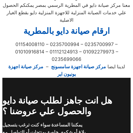
معنا مركز صيانة دايو في المطرية الرسمي بمصر يمكنكم الحصول
علي خدمات الصيانة المنزلية للاجهزة المنزلية دايو بقطع الغيار
الاصلية
ارقام صيانة دايو بالمطرية
01154008110 – 0235700994 – 0235700997 –
01010916814 – 01112124913 – 01092279973 –
0235699066
لدينا ايضا
مركز صيانة اجهزة سامسونج
–
مركز صيانة اجهزة
يونيون اير
هل انت جاهز لطلب صيانة دايو
والحصول علي عروضنا ؟
يمكننا المساعدة سواء كنت ترغب بتسجيل
بلاغ أو شكوى خاصة بمنتجات أو التواصل مع