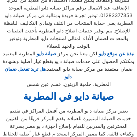
السريعة والفعالة. يمكن للعملاء الاستفادة من العديد من المزايا
الإضافية عند الاتصال برقم مراكز صيانة دايو المطرية الموحد
01283377353. توفير تجربة فريدة ومثالية في مركز صيانة دايو
المطرية يعني حماية المنتجات من التلف وتفادي التكاليف الباهظة
للإصلاح. يتم توفير خدمات اصلاح دايو المطرية بأحدث التقنيات
والمعدات لضمان الأداء المثالي لمنتجات دايو المطرية وتوفير
الوقت والجهد للعملاء.
نبذة عن موقع دايو
لكن معنا نحن مركز
صيانة دايو
المطرية المعتمد
يمكنكم الحصول علي خدمات صيانة دايو بقطع غيار أصلية وبشهادة
ضمان معتمدة من مركز صيانة دايو المعتمد.
هل تريد تفعيل ضمان
.
دايو
المطرية، حلمية الزيتون، قسم عين شمس
صيانة دايو في المطرية
يعتبر مركز صيانة دايو المطرية من أفضل المراكز في تقديم
خدمات الصيانة المتميزة للعملاء. يقدم المركز فريقًا من الفنيين
المحترفين والمدربين للقيام بإصلاح أجهزة دايو مصر بسرعة
وكفاءة فائقة. كما يضمن المركز استخدام قطع غيار أصلية للحفاظ