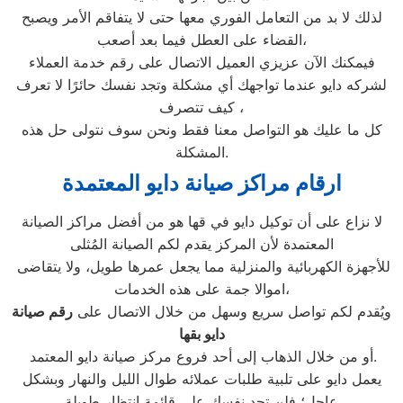
لذلك لا بد من التعامل الفوري معها حتى لا يتفاقم الأمر ويصبح
القضاء على العطل فيما بعد أصعب،
فيمكنك الآن عزيزي العميل الاتصال على رقم خدمة العملاء
لشركه دايو عندما تواجهك أي مشكلة وتجد نفسك حائرًا لا تعرف
كيف تتصرف ،
كل ما عليك هو التواصل معنا فقط ونحن سوف نتولى حل هذه
المشكلة.
ارقام مراكز صيانة دايو المعتمدة
لا نزاع على أن توكيل دايو في قها هو من أفضل مراكز الصيانة
المعتمدة لأن المركز يقدم لكم الصيانة المُثلى
للأجهزة الكهربائية والمنزلية مما يجعل عمرها طويل، ولا يتقاضى
اموالا جمة على هذه الخدمات،
ويُقدم لكم تواصل سريع وسهل من خلال الاتصال على
رقم صيانة
دايو بقها
أو من خلال الذهاب إلى أحد فروع مركز صيانة دايو المعتمد.
يعمل دايو على تلبية طلبات عملائه طوال الليل والنهار وبشكل
عاجل؛ فلن تجد نفسك على قائمة انتظار طويلة