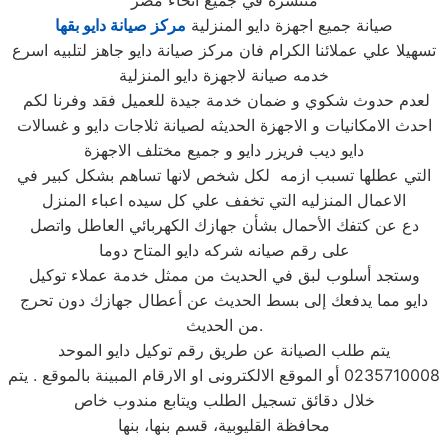
منتشرة في جميع أنحاء مصر
صيانة جميع اجهزة دايو المنزلية
مركز صيانة دايو بقها
تسهيلا علي عملائنا الكرام فان مركز صيانة دايو جاهز لتلبيه اسرع
خدمه صيانة لاجهزة دايو المنزلية
لعدم حدوث شكوي و ضمان خدمة جيدة للعميل فقد وفرنا لكم
احدث الامكانيات و الاجهزة الحديثه لصيانة ثلاجات دايو و غسالات
دايو ديب فريزر دايو و جميع مختلف الاجهزة
التي عطلها تسبب ازمه لكل شخص لانها تساهم بشكل كبير في
الاعمال المنزليه التي تخفف علي كل سيده اعباء المنزل
دع عن كتفك الأحمال بشأن جهازك الكهربائي العاطل واتصل
على رقم صيانه شركه دايو المتاح دوما
وستجد أسلوب لبق في الحديث من ممثل خدمة عملاء توكيل
دايو مما يدفعك إلى بسط الحديث عن أعطال جهازك دون تحرج
من الحديث.
يتم طلب الصيانة عن طريق رقم توكيل دايو الموحد
0235710008 أو الموقع الالكترونى او الارقام المبينة بالموقع . يتم
خلال دقائق تسجيل الطلب ويتابع مندوب خاص
محافظة القليوبية، قسم بنها، بنها