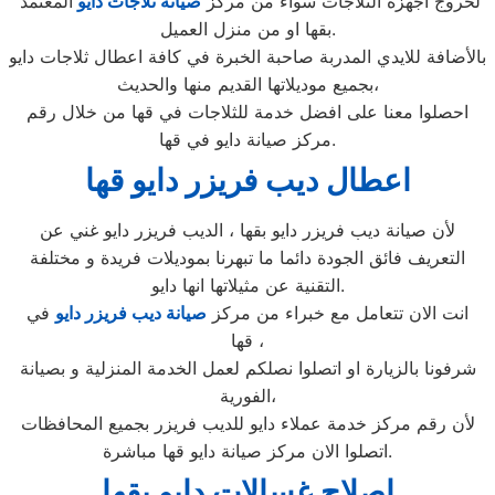
لخروج اجهزة الثلاجات سواء من مركز
صيانة ثلاجات دايو
المعتمد
بقها او من منزل العميل.
بالأضافة للايدي المدربة صاحبة الخبرة في كافة اعطال ثلاجات دايو
بجميع موديلاتها القديم منها والحديث،
احصلوا معنا على افضل خدمة للثلاجات في قها من خلال رقم
مركز صيانة دايو في قها.
اعطال ديب فريزر دايو قها
لأن صيانة ديب فريزر دايو بقها ، الديب فريزر دايو غني عن
التعريف فائق الجودة دائما ما تبهرنا بموديلات فريدة و مختلفة
التقنية عن مثيلاتها انها دايو.
انت الان تتعامل مع خبراء من مركز
صيانة ديب فريزر دايو
في
قها ،
شرفونا بالزيارة او اتصلوا نصلكم لعمل الخدمة المنزلية و بصيانة
الفورية،
لأن رقم مركز خدمة عملاء دايو للديب فريزر بجميع المحافظات
اتصلوا الان مركز صيانة دايو قها مباشرة.
اصلاح غسالات دايو بقها