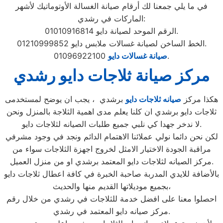
في ما يلي جمعنا لك أرقام صيانة الغسالة الأوتوماتيك لأشهر
الماركات في رشدي:
الرقم الموحد لصيانة دايو 01010916814.
الخط الساخن لصيانة غسالات ملابس دايو 01210999852.
01096922100.
صيانة غسالات دايو
مركز صيانة ثلاجات دايو رشدي
هكذا مركز
صيانه ثلاجات دايو
برشدي ، يجب ان يوضح لمستخدمى
ثلاجات دايو برشدي ان كلنا يعلم مدى اهمية الثلاجة بالمنزل ونحن
لا ندخر جهدا كي نلبي جميع طلبات الصيانه لثلاجات دايو.
لكن نحن دائما نولي عملائنا الاهتمام الدائم ونجد في وجود مشرفي
مراقبة الجودة الاختيار الامثل لخروج اجهزة الثلاجات سواء من
مركز الصيانه لثلاجات دايو المعتمد برشدي او من منزل العميل.
بالأضافة للايدي المدربة صاحبة الخبرة في كافة اعطال ثلاجات دايو
بجميع موديلاتها القديم منها والحديث،
احصلوا معنا على افضل خدمة للثلاجات في رشدي من خلال رقم
مركز صيانه دايو المعتمد في رشدي.