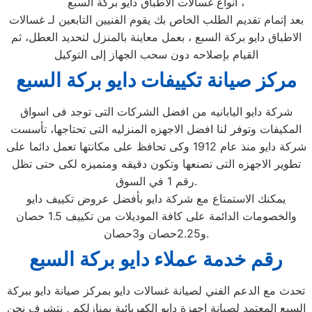
أنواع غسالات الأطباق دايو بركة السبع ،
بعد إتمام تقديم الطلب الخاص بك يقوم الفنيين التابعين لـ غسالات
الاطباق دايو بركة السبع ، بعمل معاينة بالمنزل لتحديد العطل، ثم
القيام بإصلاحه دون سحب الجهاز إلى التوكيل
مركز صيانة تكييفات دايو بركة السبع
شركة دايو اليابانيه من افضل الشركات التى توجد فى اسواق
المكيفات وتوفر لنا افضل الاجهزه المنزليه التى تحتاجها، تأسست
شركة دايو منذ عام 1912 وكى تحافظ على مكانتها تعمل دائما على
تطوير الاجهزه التى تصنعها وتكون دقيقه ومتميزه لكى حتى تظل
رقم 1 في السوق.
يمكنك الاستمتاع مع شركة دايو بأفضل عروض تكييف دايو
والخصومات الدائمة على كافة الموديلات من تكييف 1.5 حصان
و2.25حصان و3حصان.
رقم خدمة عملاء دايو بركة السبع
تحدث مع الدعم الفني لصيانة غسالات دايو بمركز صيانة دايو ببركة
السبع المعتمد لصيانة اجهزة دايو الكهربائية بمنازلكم , نتشرف نحن