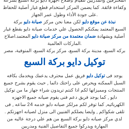
المحترفين والمدربين للقيام بإصلاح أجهزة دايو بركة السبع بسرعة
وكفاءة فائقة. كما يضمن المركز استخدام قطع غيار أصلية للحفاظ
على جودة الأداء وطول عمر الجهاز.
نبذة عن موقع دايو
لكن معنا نحن مركز
صيانة دايو
بركة
السبع المعتمد يمكنكم الحصول علي خدمات صيانة دايو بقطع غيار
أصلية وبشهادة
ضمان معتمدة من مركز صيانة دايو
المعتمد.اصلاح
الماركات العالمية.
بركه السبع، مدينة بركة السبع، مركز بركة السبع، المنوفية، مصر
توكيل دايو بركة السبع
يوجد فى
توكيل دايو
فريق عمل محترف يدعمك ويخدمك بكافه
السبل الممكنه ويحرص على راحتك دائما , حيث يقوم بشرح جميع
المنتجات ومميزاتها لكم اذا كنتم تريدون شراء جهاز ما من توكيل
دايو , كما يوجد فريق دعم فنى يقوم صيانه جميع الاجهزه
الكهربائيه, كما توفر لكم مرلكز صيانه دايو خدمه 24 ساعه , فى
تلقى شكواكم , وايضا يصلكم الفنيين الى منزل لصيانه اجهزتكم .
لدي مركز صيانه دايو بركة السبع من هم علي درجة عاليه من
المهارة ويدركوا جميع التفاصيل الفنية ومدربين