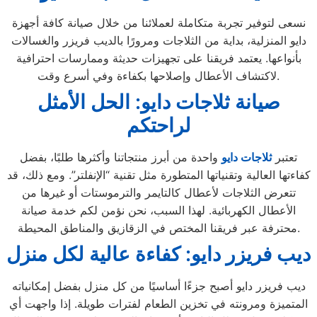
نسعى لتوفير تجربة متكاملة لعملائنا من خلال صيانة كافة أجهزة
دايو المنزلية، بداية من الثلاجات ومرورًا بالديب فريزر والغسالات
بأنواعها. يعتمد فريقنا على تجهيزات حديثة وممارسات احترافية
لاكتشاف الأعطال وإصلاحها بكفاءة وفي أسرع وقت.
صيانة ثلاجات دايو: الحل الأمثل
لراحتكم
تعتبر
ثلاجات
دايو
واحدة من أبرز منتجاتنا وأكثرها طلبًا، بفضل
كفاءتها العالية وتقنياتها المتطورة مثل تقنية “الإنفلتر”. ومع ذلك، قد
تتعرض الثلاجات لأعطال كالتايمر والترموستات أو غيرها من
الأعطال الكهربائية. لهذا السبب، نحن نؤمن لكم خدمة صيانة
محترفة عبر فريقنا المختص في الزقازيق والمناطق المحيطة.
ديب فريزر دايو: كفاءة عالية لكل منزل
ديب فريزر دايو أصبح جزءًا أساسيًا من كل منزل بفضل إمكانياته
المتميزة ومرونته في تخزين الطعام لفترات طويلة. إذا واجهت أي