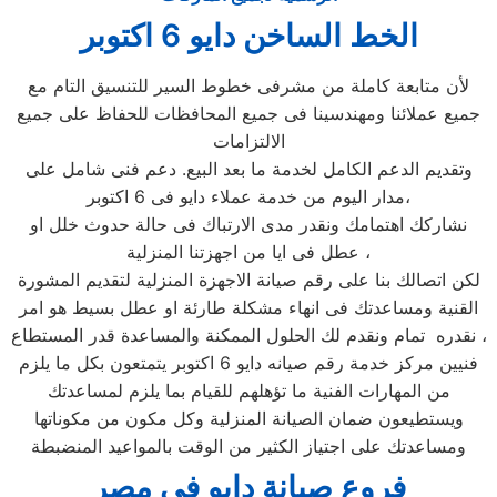
الخط الساخن دايو 6 اكتوبر
لأن متابعة كاملة من مشرفى خطوط السير للتنسيق التام مع
جميع عملائنا ومهندسينا فى جميع المحافظات للحفاظ على جميع
الالتزامات
وتقديم الدعم الكامل لخدمة ما بعد البيع. دعم فنى شامل على
مدار اليوم من خدمة عملاء دايو فى 6 اكتوبر،
نشاركك اهتمامك ونقدر مدى الارتباك فى حالة حدوث خلل او
عطل فى ايا من اجهزتنا المنزلية ،
لكن اتصالك بنا على رقم صيانة الاجهزة المنزلية لتقديم المشورة
القنية ومساعدتك فى انهاء مشكلة طارئة او عطل بسيط هو امر
نقدره تمام ونقدم لك الحلول الممكنة والمساعدة قدر المستطاع ،
فنيين مركز خدمة رقم صيانه دايو 6 اكتوبر يتمتعون بكل ما يلزم
من المهارات الفنية ما تؤهلهم للقيام بما يلزم لمساعدتك
ويستطيعون ضمان الصيانة المنزلية وكل مكون من مكوناتها
ومساعدتك على اجتياز الكثير من الوقت بالمواعيد المنضبطة
فروع صيانة دايو في مصر