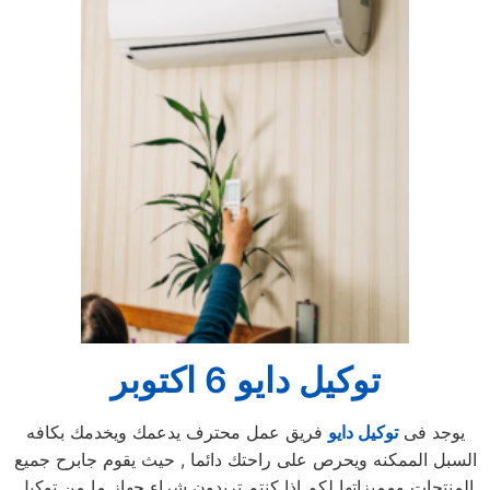
توكيل دايو 6 اكتوبر
يوجد فى
توكيل دايو
فريق عمل محترف يدعمك ويخدمك بكافه
السبل الممكنه ويحرص على راحتك دائما , حيث يقوم جابرح جميع
المنتجات ومميزاتها لكم اذا كنتم تريدون شراء جهاز ما من توكيل