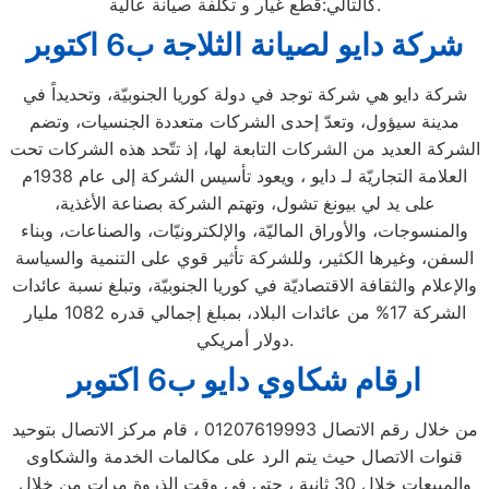
كالتالي:قطع غيار و تكلفة صيانة عالية.
شركة دايو لصيانة الثلاجة ب6 اكتوبر
شركة دايو هي شركة توجد في دولة كوريا الجنوبيّة، وتحديداً في
مدينة سيؤول، وتعدّ إحدى الشركات متعددة الجنسيات، وتضم
الشركة العديد من الشركات التابعة لها، إذ تتّحد هذه الشركات تحت
العلامة التجاريّة لـ دايو ، ويعود تأسيس الشركة إلى عام 1938م
على يد لي بيونغ تشول، وتهتم الشركة بصناعة الأغذية،
والمنسوجات، والأوراق الماليّة، والإلكترونيّات، والصناعات، وبناء
السفن، وغيرها الكثير، وللشركة تأثير قوي على التنمية والسياسة
والإعلام والثقافة الاقتصاديّة في كوريا الجنوبيّة، وتبلغ نسبة عائدات
الشركة 17% من عائدات البلاد، بمبلغ إجمالي قدره 1082 مليار
دولار أمريكي.
ارقام شكاوي دايو ب6 اكتوبر
من خلال رقم الاتصال 01207619993 ، قام مركز الاتصال بتوحيد
قنوات الاتصال حيث يتم الرد على مكالمات الخدمة والشكاوى
والمبيعات خلال 30 ثانية ، حتى في وقت الذروة مرات من خلال