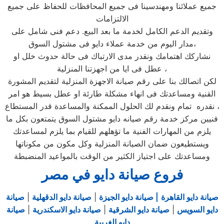
جميع عملائنا ومهندسينا فى جميع المحافظات للحفاظ على جميع
الالتزامات
وتقديم الدعم الكامل لخدمة ما بعد البيع. دعم فنى شامل على
مدار اليوم من خدمة عملاء دايو فى مشتول السوق،
نشاركك اهتمامك ونقدر مدى الارتباك فى حالة حدوث خلل او
عطل فى ايا من اجهزتنا المنزلية ،
لكن اتصالك بنا على رقم صيانة الاجهزة المنزلية لتقديم المشورة
القنية ومساعدتك فى انهاء مشكلة طارئة او عطل بسيط هو امر
نقدره تمام ونقدم لك الحلول الممكنة والمساعدة قدر المستطاع ،
فنيين مركز خدمة رقم صيانه دايو مشتول السوق يتمتعون بكل ما
يلزم من المهارات الفنية ما تؤهلهم للقيام بما يلزم لمساعدتك
ويستطيعون ضمان الصيانة المنزلية وكل مكون من مكوناتها
ومساعدتك على اجتياز الكثير من الوقت بالمواعيد المنضبطة
فروع صيانة دايو في مصر
صيانة دايو القاهرة
| صيانة دايو الجيزة
|
صيانة دايو الدقهلية
|
صيانة
دايو السويس
|
صيانة دايو الشرقية
|
صيانة دايو الاسكندرية
|
صيانة
دايو الغربية