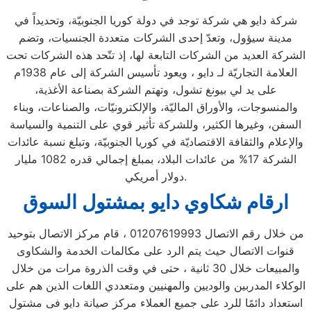
شركة دايو هي شركة توجد في دولة كوريا الجنوبيّة، وتحديداً في
مدينة سيؤول، وتعدّ إحدى الشركات متعددة الجنسيات، وتضم
الشركة العديد من الشركات التابعة لها، إذ تتّحد هذه الشركات تحت
العلامة التجاريّة لـ دايو ، ويعود تأسيس الشركة إلى عام 1938م
على يد لي بيونغ تشول، وتهتم الشركة بصناعة الأغذية،
والمنسوجات، والأوراق الماليّة، والإلكترونيّات، والصناعات، وبناء
السفن، وغيرها الكثير، وللشركة تأثير قوي على التنمية والسياسة
والإعلام والثقافة الاقتصاديّة في كوريا الجنوبيّة، وتبلغ نسبة عائدات
الشركة 17% من عائدات البلاد، بمبلغ إجمالي قدره 1082 مليار
دولار أمريكي.
ارقام شكاوي دايو بمشتول السوق
من خلال رقم الاتصال 01207619993 ، قام مركز الاتصال بتوحيد
قنوات الاتصال حيث يتم الرد على مكالمات الخدمة والشكاوى
والمبيعات خلال 30 ثانية ، حتى في وقت الذروة مرات من خلال
الوكلاء المدربين والوديين والمهنيين ومتعددي اللغات الذين هم على
استعداد دائمًا للرد على جميع العملاء مركز صيانة دايو فى مشتول