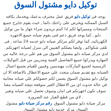
توكيل دايو مشتول السوق
يوجد فى
توكيل دايو
فريق عمل محترف يدعمك ويخدمك بكافه
السبل الممكنه ويحرص على راحتك دائما , حيث يقوم جابرح جميع
المنتجات ومميزاتها لكم اذا كنتم تريدون شراء جهاز ما من توكيل
دايو , كما يوجد فريق دعم فنى يقوم صيانه جميع الاجهزه
الكهربائيه, كما توفر لكم مرلكز صيانه دايو خدمه 24 ساعه , فى
تلقى شكواكم , وايضا يصلكم الفنيين الى منزل لصيانه اجهزتكم .
لدي مركز صيانه دايو مشتول السوق من هم علي درجة عاليه من
المهارة ويدركوا جميع التفاصيل الفنية ومدربين من قبل التوكيلات
الرسمية لجميع الماركات مهندسين وفنيين للقيام بجميع اعمال
الصيانه مع تقديم ضمان متجدد علي جميع الاعطال بالاضافة الا ان
توكيل دايو مشتول السوق يضمن لكم حصولكم علي صيانه مجانية
في حالة حدوث اي من الاعطال الغير متوقعة نتيجة الصيانه معنا
سوف تكون اجهزتكم في امان وسوف تحصل علي صيانه وتغير
لاي من قطع الغيار عند الضرورة .
مركز صيانة دايو مشتول السوق.
رقم مركز صيانة دايو
مشتول
السوق. مركز خدمة دايو مشتول السوق