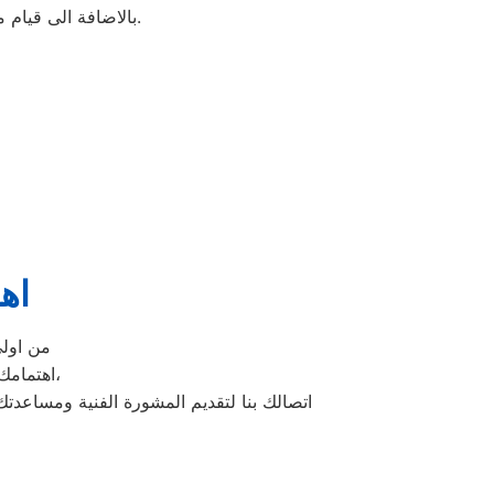
بالاضافة الى قيام مراكز صيانة غسالات دايو بنها المعتمدة بمتابعة الجهاز بعد إتمام الصيانة مجانا بشكل دوري.
اه
تقديم الدعم الفني ا
اهتمامك ونقدر مدي الارتباك في حالة حدوث خلل او عطل في ايا من اجهزتنا المنزلية،
اتصالك بنا لتقديم المشورة الفنية ومساعدت