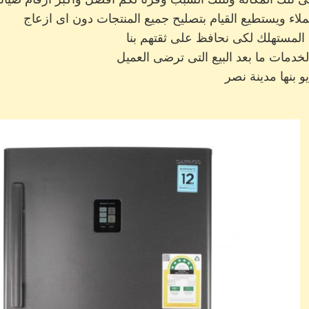
اء ويستطيع القيام بتصليح جميع المنتجات دون اى ازعاج
دمات ما بعد البيع التى ترضى العميل
و بنها مدينة نصر