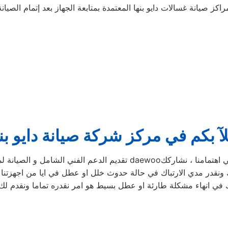
لآ بكم في مركز شركة صيانة دايو بنه
لشامل و الصيانة لمنتجات daewooمن اولي اهتمامنا ، نشاركك
ك في انهاء مشكلة طارئة او عطل بسيط هو امر نقدره تماما ونقدم ل