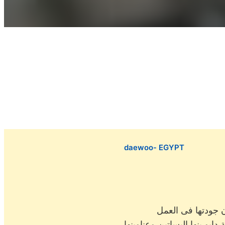
daewoo- EGYPT
ن جودتها فى العمل
يو بنها البساتين وعناوينها