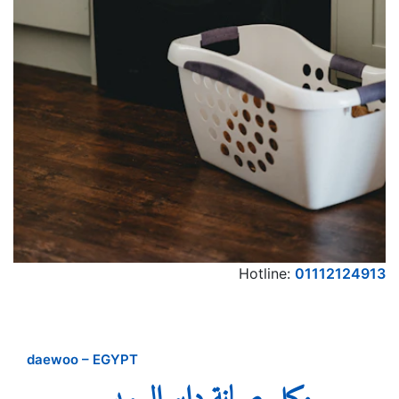
Hotline:
01112124913
daewoo – EGYPT
وكيل صيانة دايو السويس