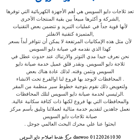
تعد ثلاجات دايو السويس هي أهم الأجهزة الكهربائية التي توفرها
الشركة و أكثرها مبيعاً بين بقية المنتجات الأخرى,
لأنها قوية جداً في عمليات التبريد و تتضمن بعض التقنيات
المتميزة كتقنية الانفلتر,
لأن مثل هذه الإمكانيات المرتفعة لا يمكن أن تتوافر أبداً بسعر
كهذا الذي نقدمه في صيانة دايو السويس
نحن نعرف جيدا مدي التوتر والارتباك عند حدوث عطل في
ثلاجة دايو السويس. ونقدر قلق عميل خدمة صيانة دايو
السويس ونثمن وقته. لذلك عادة هناك بعض
المحافظات لايوجد بها فروع لنا اوالفرع تحت الانشاء .
ولتعويض ذلك نقوم بتوجية خطوط سير منظمة من المقر
الرئيسي لخدمة صيانة دايو السويس لتلك المحافظات.
والمحافظات التي بها فروع لكنها ذات كثافة سكانية عالية.
نعمل جاهدين لتقديم خدمة مثالية لعملائنا وتليق بأسم مركز
صيانة ثلاجات دايو السويس
. ابحثوا عنا علي محرك البحث العالمي جوجل
مركز خدمة اصلاح دايو السويس daewoo 01220261030