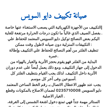
صيانة تكييف دايو السويس
إالتكييف من الأجهزة الكهربائية التي يصعب الاستغناء عنها خاصة
بفصل الصيف الذي غالباً ما تكون درجات الحرارة مرتفعة للغاية .
اليكم بعض النصائح توكيل دايو السويس المعتمد للحفاظ علي
التكييفات المنزلية دون صيانه لاطول وقت ممكن :
تنظيف الفلتر من أهم النصائح للحفاظ علي التكييف وإطالة
عمره.
البداية من الفلتر فهو يقوم بحجز الأتربة والغبار بالهواء من
الدخول إلى جهاز التكييف، ومع ذلك يعمل أيضاً على عدم دوران
الأتربة داخل التكييف. لذلك يجب القيام بتنظيف الفلتر كل
أسبوعين وفى آخر كل موسم.
يجب عند ظهور الاعطال الاتصال بـ رقم الخط الساخن المعتمد
دايو السويس 0235710008 لضمان الاصلاح بالمكونات وقطع
الغيار الاصلية .
الستائر مهمة جداً فهي تمنع دخول اشعة الشمس إلى الغرفة،